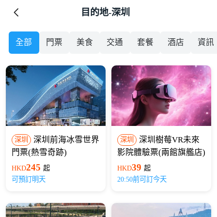
目的地-深圳
全部
門票
美食
交通
套餐
酒店
資訊
深圳前海冰雪世界
深圳樹莓VR未來
深圳
深圳
門票(熱雪奇跡)
影院體驗票(兩館旗艦店)
245
39
HKD
起
HKD
起
可預訂明天
20:50前可訂今天