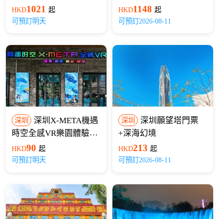
1021
1148
HKD
起
HKD
起
可預訂明天
可預訂2026-08-11
深圳X-META機遇
深圳願望塔門票
深圳
深圳
時空全感VR樂園體驗票
+深海幻境
(歡樂海岸店)
90
213
HKD
起
HKD
起
可預訂明天
可預訂2026-08-11