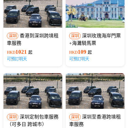
香港到深圳跨境租
深圳玫瑰海岸門票
深圳
深圳
車服務
+海灘騎馬票
1021
109
HKD
起
HKD
起
可預訂明天
可預訂明天
深圳定制包車服務
深圳至香港跨境租
深圳
深圳
（可多日 跨城市）
車服務