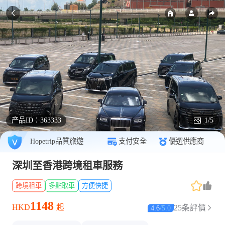
产品ID：
363333
1/5
Hopetrip品質旅遊
支付安全
優選供應商
深圳至香港跨境租車服務
跨境租車
多點取車
方便快捷
1148
HKD
起
25条評價
4.6
/
5.0