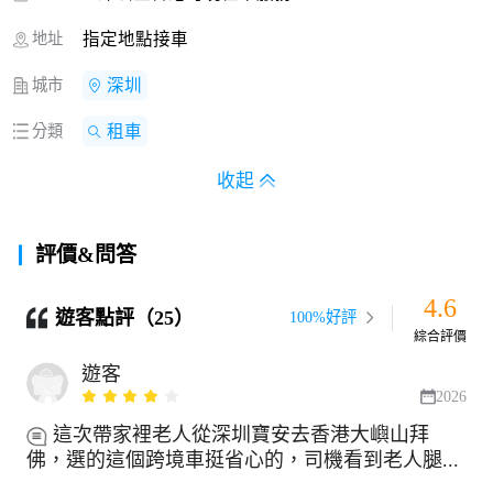
地址
指定地點接車
城市
深圳
分類
租車
收起
評價&問答
4.6
遊客點評（25）
100%好評
綜合評價
遊客
2026
這次帶家裡老人從深圳寶安去香港大嶼山拜
佛，選的這個跨境車挺省心的，司機看到老人腿...