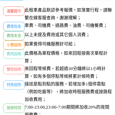
此租車產品默認參考報價，如落實行程，請聯
溫馨提示
繫在線客服查詢，謝謝理解；
車費、司機費、過路費、油費、司機餐費；
費用包含
以上未提及費用或其它個人消費；
費用未含
如果覺得司機服務好可給；
小費說明
此價格為單程價格，如來回程按兩次單程計
費用說明
算；
來回程等候費，若超過30分鐘將以1小時計
雙程說明
算，如有多個停點等候將累計候時費；
接送是點到點的服務，若增加多1個停靠點
特殊說明
（例如吃飯等），將加收時租服務費或按路程
加收費用；
7:00-23:00,23:00-7:00期間將加收20%的夜間
服務時間
服務費；