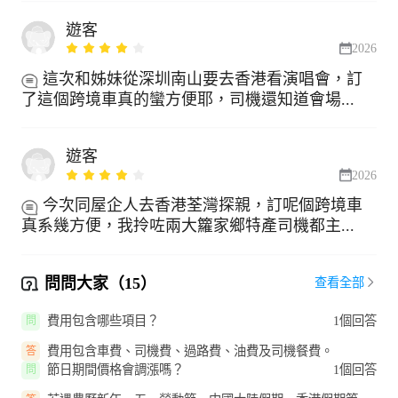
遊客
2026
這次和姊妹從深圳南山要去香港看演唱會，訂
了這個跨境車真的蠻方便耶，司機還知道會場...
遊客
2026
今次同屋企人去香港荃灣探親，訂呢個跨境車
真系幾方便，我拎咗兩大籮家鄉特產司機都主...
問問大家（15）
查看全部
費用包含哪些項目？
1個回答
問
費用包含車費、司機費、過路費、油費及司機餐費。
答
節日期間價格會調漲嗎？
1個回答
問