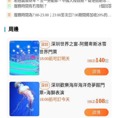
若遇農曆新年、五一勞動節、中國大陸假期、香港假期等節
答
假日期間，將加收30%-50%的費用...
服務時間有冇限制？
1個回答
問
服務時間為7:00-23:00；23:00至次日7:00期間將加收20%的夜
答
間服務費。
周邊
深圳世界之窗-阿爾卑斯冰雪
深圳
世界門票
18:00前可訂明天
140
HKD
起
詳情
深圳歡樂海岸海洋奇夢館門
深圳
票+海獅表演
18:00前可訂今天
108
HKD
起
詳情