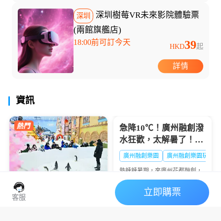
深圳樹莓VR未來影院體驗票
深圳
(兩館旗艦店)
18:00前可訂今天
39
HKD
起
詳情
資訊
假期，讓你的暑假不再千...
急降10℃！廣州融創潑
水狂歡，太解暑了！🔥
大暑熱到融化？
廣州融創樂園
廣州融創樂園玩水
熱辣辣暑期，來廣州花都融創，
西遊天團潑水降溫💦清涼設備暢
玩+沈浸好戲登場🎭夏日快樂，
立即購票
廣州熱雪奇跡2026暑期
一鍵打包👇
客服
全攻略：“極寒玩家
Online”盛大啟幕，-6℃