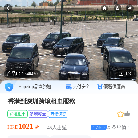
产品ID：
340430
1/3
Hopetrip品質旅遊
支付安全
優選供應商
香港到深圳跨境租車服務
跨境租車
多地覆蓋
方便快捷
1021
HKD
起
25条評價
4.7
/
5.0
45人出遊