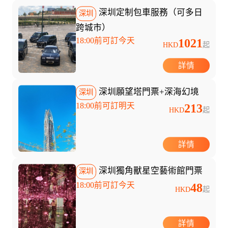
深圳定制包車服務（可多日
深圳
跨城市）
18:00前可訂今天
1021
HKD
起
詳情
深圳願望塔門票+深海幻境
深圳
18:00前可訂明天
213
HKD
起
詳情
深圳獨角獸星空藝術館門票
深圳
18:00前可訂今天
48
HKD
起
詳情