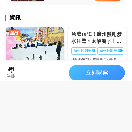
資訊
假期，讓你的暑假不再千...
急降10℃！廣州融創潑
水狂歡，太解暑了！🔥
大暑熱到融化？
廣州融創樂園
廣州融創樂園玩水
熱辣辣暑期，來廣州花都融創，
西遊天團潑水降溫💦清涼設備暢
玩+沈浸好戲登場🎭夏日快樂，
立即購票
廣州熱雪奇跡2026暑期
一鍵打包👇
客服
全攻略：“極寒玩家
Online”盛大啟幕，-6℃
2026深圳前海冰雪世界
廣州融創雪世界
廣州融創滑雪票
解鎖最酷夏天
｜營運日曆表
炎炎夏日，當廣州街頭熱浪滾
滾，有一處地方卻常年飄雪——
廣州熱雪奇跡（原廣州融創雪世
2026深圳前海冰雪世界營運日曆
界）正以-4℃至-6℃的恒溫，為
表，在亞熱帶的深圳，也能體驗
華南地區帶來獨一無二的冰雪避
到媲美阿爾卑斯的粉雪滑雪？深
暑體驗。2026年7月9日，...
圳前海華發冰雪世界（又稱深圳
融創熱雪奇跡），這座被吉尼斯