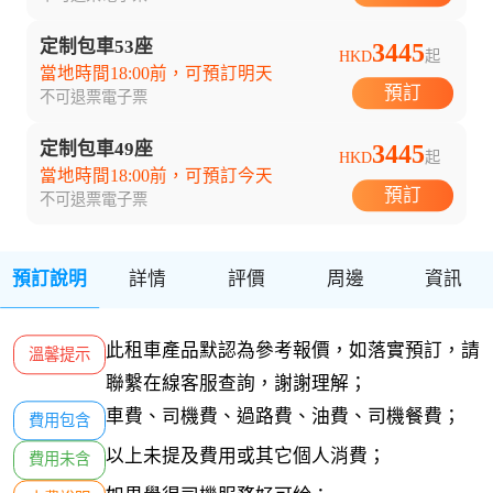
定制包車53座
3445
HKD
起
當地時間18:00前，可預訂明天
預訂
不可退票
電子票
定制包車49座
3445
HKD
起
當地時間18:00前，可預訂今天
預訂
不可退票
電子票
預訂說明
詳情
評價
周邊
資訊
此租車產品默認為參考報價，如落實預訂，請
溫馨提示
聯繫在線客服查詢，謝謝理解；
車費、司機費、過路費、油費、司機餐費；
費用包含
以上未提及費用或其它個人消費；
費用未含