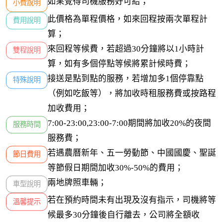
如果覺得司機服務好可給；
小費說明
此價格為單程價格，如來回程按兩次單程計
費用說明
算；
來回程等候費，若超過30分鐘將以1小時計
雙程說明
算，如有多個停點等候將累計候時費；
接送是點到點的服務，若增加多1個停靠點
特殊說明
（例如吃飯等），將加收時租服務費或按路程
加收費用；
7:00-23:00,23:00-7:00期間將加收20%的夜間
服務時間
服務費；
若遇農曆新年、五一勞動節、中國國慶、聖誕
節日費用
等節假日期間加收30%-50%的費用；
兩地牌照車輛；
車型說明
若在預約時間未有出現及沒有指示，司機將等
溫馨提示
候最多30分鐘後自行離去，公司將全額收