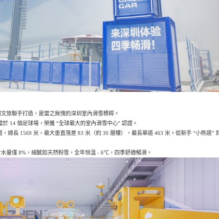
創文旅聯手打造，是當之無愧的深圳室內滑雪標桿。
於 14 個足球場，榮獲 “全球最大的室內滑雪中心” 認證。
總長 1569 米，最大垂直落差 83 米（約 30 層樓），最長單道 463 米。從新手 “小熊道” 
量僅 8%，細膩如天然粉雪，全年恒溫 - 6℃，四季舒適暢滑。