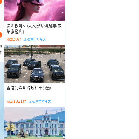
深圳樹莓VR未來影院體驗票(兩
起
館旗艦店)
39
HKD
起
18:00前可訂今天
熱
深
香港到深圳跨境租車服務
1021
HKD
起
18:00前可訂今天