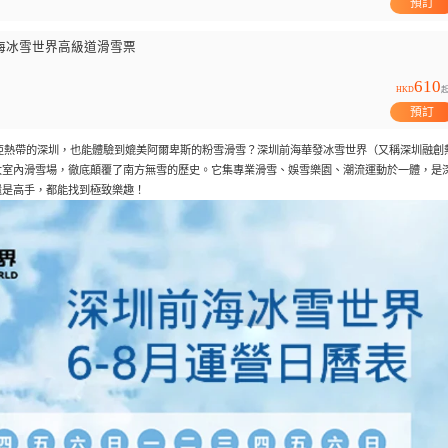
預訂
海冰雪世界高級道滑雪票
610
HKD
預訂
在亞熱帶的深圳，也能體驗到媲美阿爾卑斯的粉雪滑雪？深圳前海華發冰雪世界（又稱深圳融創
大室內滑雪場，徹底顛覆了南方無雪的歷史。它集專業滑雪、娛雪樂園、潮流運動於一體，是
還是高手，都能找到極致樂趣！