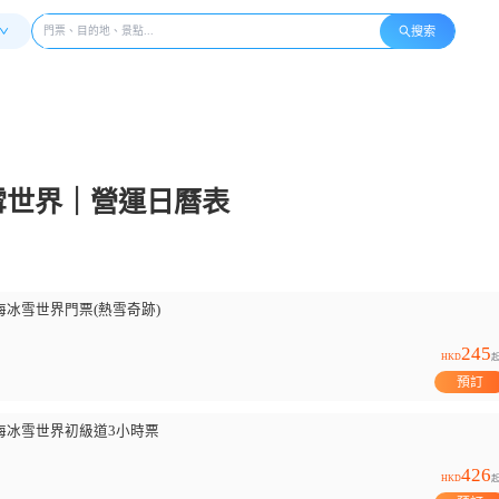
搜索
冰雪世界｜營運日曆表
冰雪世界門票(熱雪奇跡)
245
HKD
預訂
海冰雪世界初級道3小時票
426
HKD