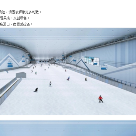
沖浪池，滑雪後解鎖更多刺激。
、雪具店、文創零售。
，滑進滑出，度假感拉滿。