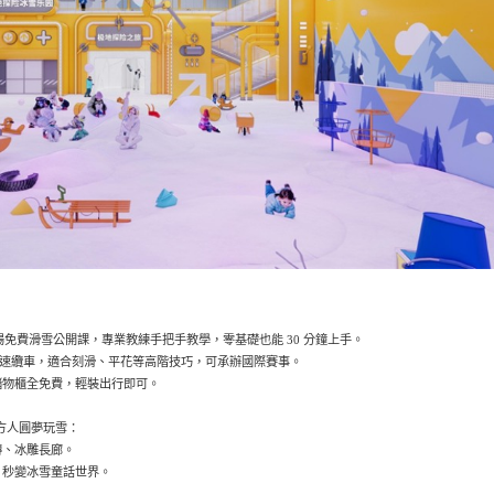
 場免費滑雪公開課，專業教練手把手教學，零基礎也能 30 分鐘上手。
備高速纜車，適合刻滑、平花等高階技巧，可承辦國際賽事。
儲物櫃全免費，輕裝出行即可。
南方人圓夢玩雪：
轉、冰雕長廊。
，秒變冰雪童話世界。