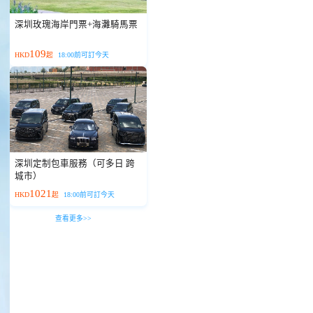
深圳玫瑰海岸門票+海灘騎馬票
109
HKD
起
18:00前可訂今天
深圳定制包車服務（可多日 跨
城市）
1021
HKD
起
18:00前可訂今天
查看更多>>