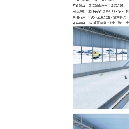
不止滑雪！前海滑雪場是全能綜合體：
潮流運動：33 米室內深潛基地、室內
高端商業：5 萬㎡超感公園，雲集餐飲
奢華酒店：JW 萬豪酒店 “住滑一體”