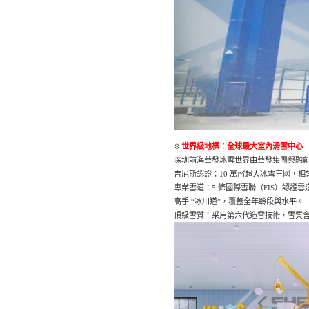
❄️
世界級地標：全球最大室內滑雪中心
深圳前海華發冰雪世界由華發集團與融
吉尼斯認證：10 萬㎡超大冰雪王國，相當
專業雪道：5 條國際雪聯（FIS）認證雪道，
高手 “冰川道”，覆蓋全年齡段與水平。
頂級雪質：采用第六代造雪技術，雪質含水