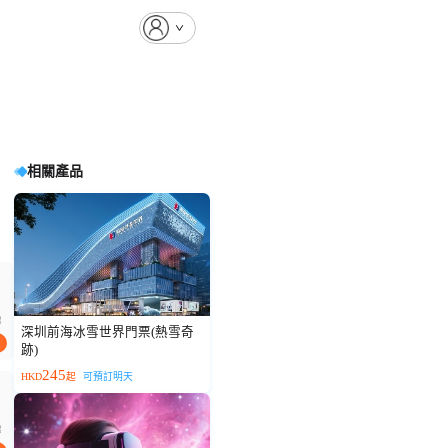
相關產品
起
深圳前海冰雪世界門票(熱雪奇
跡)
245
HKD
起
可預訂明天
起