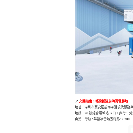
📍
交通指南：輕松抵達前海滑雪勝地
地址：深圳市寶安區前海深港現代服務
地鐵：20 號線會展城站 B 口，步行 5 
自駕：導航 “華發冰雪熱雪奇跡”，3000