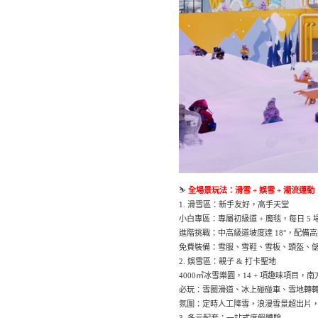
⛷️
全場景玩法：滑雪 + 娛雪 + 潮流運動
1. 滑雪區：新手友好，高手天堂
小白專區：專屬初級道 + 魔毯，每日 5
進階挑戰：中高級道坡度達 18°，配
免費裝備：雪服、雪鞋、雪板、頭盔、
2. 娛雪區：親子 & 打卡聖地
4000㎡冰雪樂園，14 + 項趣味項目，
必玩：雪圈滑道、冰上碰碰車、雪地轉
氛圍：定時人工降雪，浪漫雪景超出片
3. 多元配套：一站式度假體驗