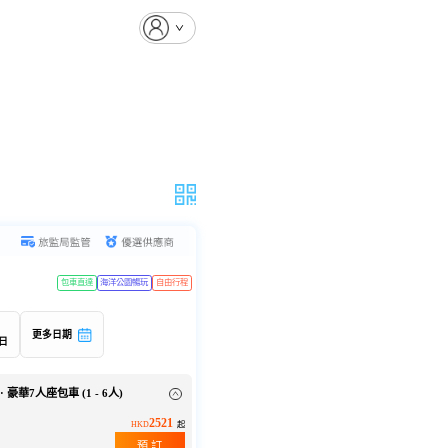
包車直達
海洋公園暢玩
自由行程
)
更多日期
8日
 豪華7人座包車 (1 - 6人)
2521
HKD
起
預 訂