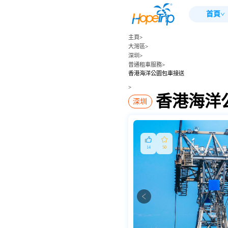
首頁
主頁
>
大灣區
>
深圳
>
普通租車服務
>
香港海洋公園包車接送
>
香港海洋
深圳
14
50