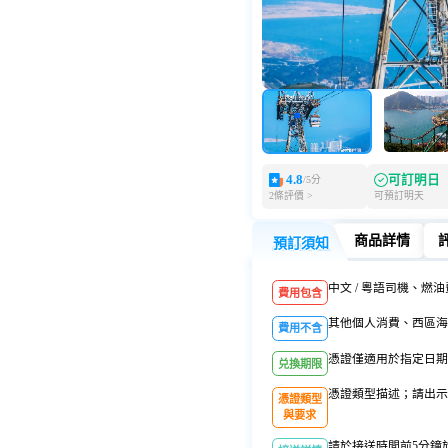
4.8
可訂明日
/5分
2條評價 >
可預訂明天
商品詳情
預訂須知
預訂須知
商品詳情
中文 / 粵語司機、燃
費用包含
其他個人消費、西區海
費用不含
憑證僅適用於指定日期
兑換期限
憑證類型描述；請出示
憑證類型
與要求
請於接送時間前5分鐘