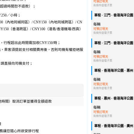
可預訂明天
有條件退
電子票
（超過時間恕不退款）；
Y250／小時；
單程 · 江門 · 香港海洋公園 ·
00（內地同城同區）/ CNY150（內地同城跨區）/ CN
每輛
NY150（香港跨區）/ CNY100（港島/香港機場/西貢）
可預訂明天
有條件退
電子票
1:29，行程超出此時間需加收CNY150/時；
單程 · 江門 · 香港海洋公園 ·
靠點，乘客須提前支付相關費用後，否則司機有權拒絕服
每輛
可預訂明天
有條件退
電子票
費，請直接向司機支付；
單程 · 香港海洋公園 · 惠州 ·
每輛
可預訂明天
有條件退
電子票
單程 · 惠州 · 香港海洋公園 ·
地時間）取消訂單並獲得全額退款
每輛
可預訂明天
有條件退
電子票
擇
單程 · 香港海洋公園 · 廣州 ·
務讓您隨心所欲安排行程