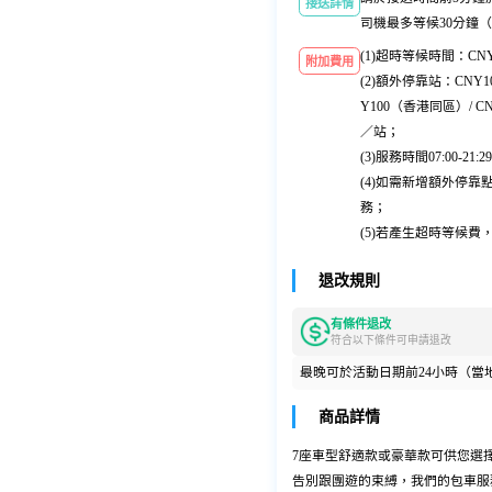
接送詳情
司機最多等候30分鐘
(1)超時等候時間：CN
附加費用
(2)額外停靠站：CNY1
Y100（香港同區）/ C
／站；
(3)服務時間07:00-2
(4)如需新增額外停
務；
(5)若產生超時等候
退改規則
有條件退改
符合以下條件可申請退改
最晚可於活動日期前24小時（當
商品詳情
7座車型舒適款或豪華款可供您選
告別跟團遊的束縛，我們的包車服