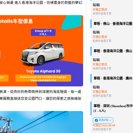
安心無憂 進入香港海洋公園，彷彿置身於蔚藍的夢幻
每輛
可預訂明天
有條件退
電子票
單程 · 佛山 · 香港海洋公園 ·
每輛
可預訂明天
有條件退
電子票
單程 · 香港海洋公園 · 佛山 ·
每輛
可預訂明天
有條件退
電子票
單程 · 香港海洋公園 · 廣州 ·
每輛
表演，從奇妙的熱帶雨林到深邃的海底隧道，每一處
可預訂明天
有條件退
電子票
車服務直接送您至公園門口，讓您的探索之旅無縫銜
單程 · 深圳 (Shenzhen
(1 - 6人)
套餐詳情
可預訂2026-08-08
有條件退
電子票