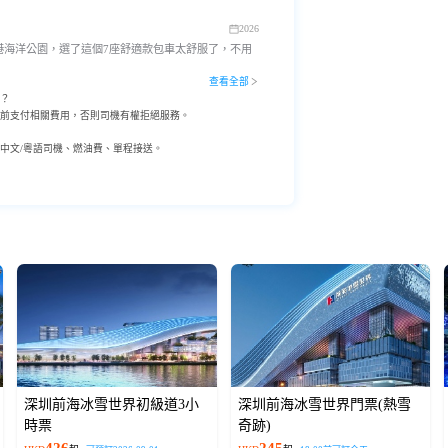
2026
港海洋公園，選了這個7座舒適款包車太舒服了，不用
查看全部
？
前支付相關費用，否則司機有權拒絕服務。
中文/粵語司機、燃油費、單程接送。
深圳前海冰雪世界初級道3小
深圳前海冰雪世界門票(熱雪
時票
奇跡)
426
245