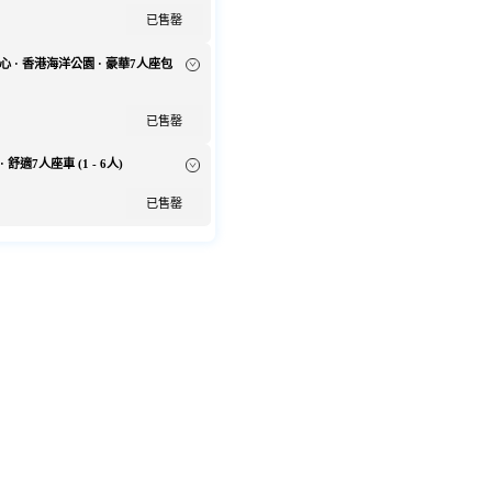
已售罄
)市中心 · 香港海洋公園 · 豪華7人座包
已售罄
 舒適7人座車 (1 - 6人)
已售罄