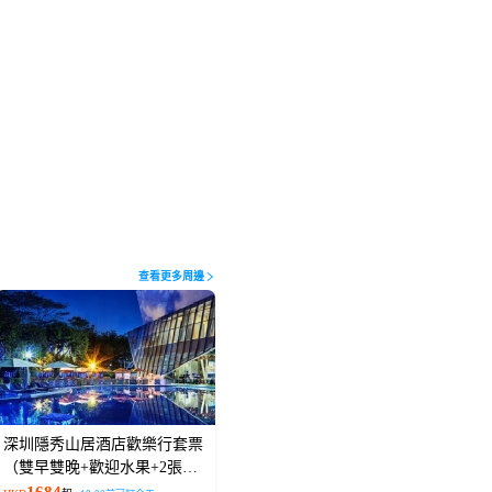
查看更多周邊
深圳隱秀山居酒店歡樂行套票
（雙早雙晚+歡迎水果+2張高
爾夫體驗券）
1684