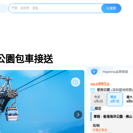
搜索
公園包車接送
995
HKD
起
使用日期
(深圳當地時間
今天
明天
周六
8月6日
8月7日
8月
類型
單程 · 香港海洋公園 · 佛山 ·
每輛
可預訂明天