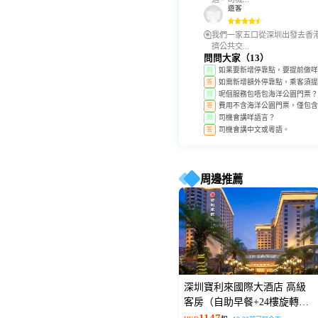
遊客
我們一家五口從深圳出發去香
擠公共交...
問問大家（13）
如果要新增停靠點，要提前做咩
問
如需新增額外停靠點，乘客須提
答
呢個服務包唔包海洋公園門票？
問
費用不含海洋公園門票，僅包含
答
司機會講咩語言？
問
司機會講中文或粵語。
答
周邊推薦
深圳寶利來國際大酒店 高級
客房（自助早餐+24樓旋轉餐
廳豪華海鮮自助晚餐）
1147