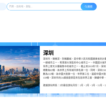
搜索
深圳
深圳市，簡稱深，別稱鵬城，是中華人民共和國廣東省的計
一線城市之一、粵港澳大灣區的中心城市之一、中國超大城
世界上摩天大樓最集中的城市之一。截止到2019年7月，深圳
總數為82幢，為世界上所有城市排名第一位。同時，深圳15
數為222幢，為中國大陸第一位，世界第三位，遠超中國大
159幢。深圳市的5A級旅遊景區有包括世界之窗、錦繡中華
歡樂谷在內的華僑城旅遊區以及觀瀾湖休閑旅遊度假區，4A
建議游玩時長：3天
最佳游玩月份：1月、2月、3月、11月、1
市仙湖植物園、深圳市野生動物園等。2011年大運會前夕，
得到完善，該公園沿海岸建造，總長度達15公裏。鹽田區沙頭
部華僑城、大梅沙、小梅沙、海洋世界以及大鵬半島是深圳
區。弘法寺和鳳凰山是深圳著名的佛教文化旅遊景點，節假
深圳還有為數不少的歷史文化遺跡，如：大鵬所城、宋少帝
天後宮等。