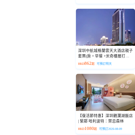
深圳中航城格蘭雲天大酒店親子
套票(房 + 早餐 +米奇樓層打卡
及主題房佈置 + 週末雙人下午
862
HKD
起
可預訂明天
茶)
【復活節特惠】深圳觀瀾湖飯店
| 緊鄰 哈利波特：禁忌森林
1080
HKD
起
可預訂2026-08-09