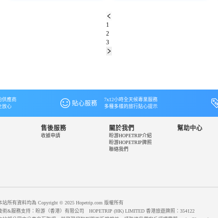
1
2
3
的供應商
7x12小時全天候專業服務
貼心服務
全放心
多種多樣的旅行貼心提示
售後服務
關於我們
幫助中心
收據申請
盼游HOPETRIP介紹
盼游HOPETRIP牌照
聯絡我們
本站所有資料均為 Copyright © 2025 Hopetrip.com 版權所有
技術&服務支持：盼游（香港）有限公司 HOPETRIP (HK) LIMITED 香港旅遊牌照：354122