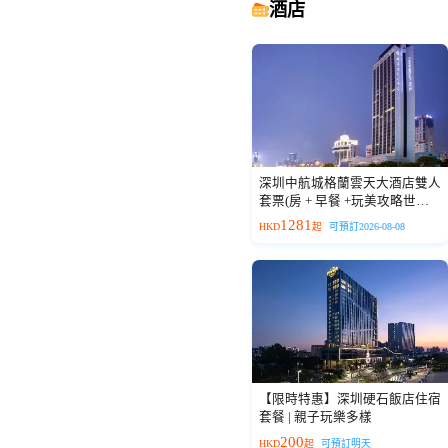
酒店
深圳中航城格蘭雲天大酒店雙人
套票(房 + 早餐 +玩美攻略世紀
匯店全天門票 + 週末雙人下午
1281
HKD
起
可預訂2026-08-08
茶)
【限時特惠】深圳硬石飯店住宿
套餐 | 親子玩樂多樣
200
HKD
起
可預訂明天