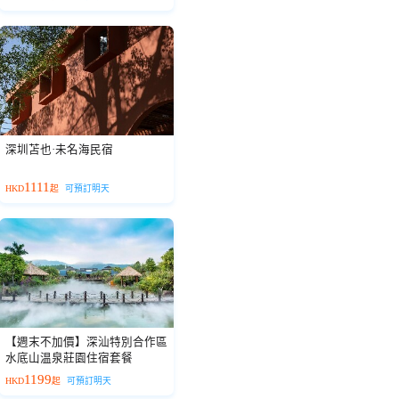
深圳苫也·未名海民宿
1111
HKD
起
可預訂明天
【週末不加價】深汕特別合作區
水底山温泉莊園住宿套餐
1199
HKD
起
可預訂明天