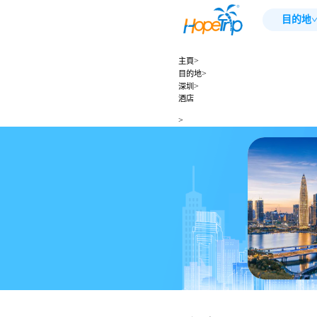
目的地
>
主頁
>
目的地
>
深圳
酒店
>