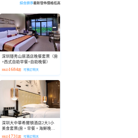
綜合排序
最新發佈
價格低高
深圳隱秀山居酒店晚餐套票（房
+西式自助早餐+自助晚餐）
1684
HKD
起
可預訂明天
深圳大中華希爾頓酒店2大1小
美食套票(房 + 早餐 + 海鮮晚餐
+ 戶外空中泳池)
1731
HKD
起
可預訂明天