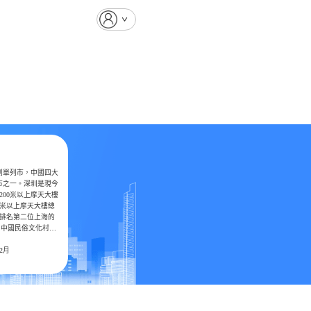
劃單列市，中國四大
市之一。深圳是現今
200米以上摩天大樓
0米以上摩天大樓總
陸排名第二位上海的
、中國民俗文化村和
級旅遊景區有深圳
2月
深圳灣濱海休閑公園
角的“中英街”、東
東部地區的重要旅遊
日遊客及香客眾多。
陵、赤灣左右炮台、