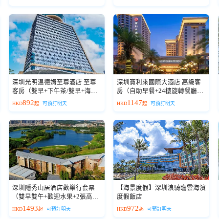
深圳光明温德姆至尊酒店 至尊
深圳寶利來國際大酒店 高級客
客房（雙早+下午茶/雙早+海鮮
房（自助早餐+24樓旋轉餐廳豪
自助晚餐）
華海鮮自助晚餐）
892
1147
HKD
起
可預訂明天
HKD
起
可預訂明天
深圳隱秀山居酒店歡樂行套票
【海景度假】深圳浪騎瞻雲海濱
（雙早雙午+歡迎水果+2張高爾
度假飯店
夫體驗券）
1493
972
HKD
起
可預訂明天
HKD
起
可預訂明天