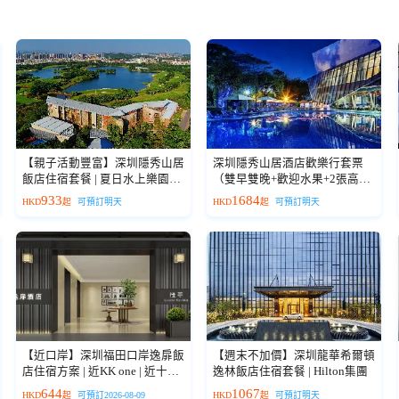
【親子活動豐富】深圳隱秀山居
深圳隱秀山居酒店歡樂行套票
飯店住宿套餐 | 夏日水上樂園避
（雙早雙晚+歡迎水果+2張高爾
暑推薦
夫體驗券）
933
1684
HKD
起
可預訂明天
HKD
起
可預訂明天
【近口岸】深圳福田口岸逸扉飯
【週末不加價】深圳龍華希爾頓
店住宿方案 | 近KK one | 近十畝
逸林飯店住宿套餐 | Hilton集團
地 | 自助洗衣
644
1067
HKD
起
可預訂2026-08-09
HKD
起
可預訂明天