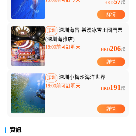
57
HKD
起
詳情
深圳海昌·樂漫冰雪王國門票
深圳
(深圳海雅店)
18:00前可訂明天
206
HKD
起
詳情
深圳小梅沙海洋世界
深圳
18:00前可訂明天
191
HKD
起
詳情
資訊