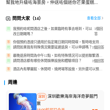
幫我地升級咗海景房，仲送咗個迷你芒果蛋糕...
問問大家（14）
查看全部
我預約咗呢間酒店之後，如果臨時有事去唔到，可以
1個回
問
改日期嘅嗎？
答
你個預約憑證只適用於指定嘅日期同時間㗎，暫時唔支持改
答
期哦，如有問題可致電客服查詢
請問如果我有特殊情況需要延遲退房，可以申請嗎？
1個回答
問
最晚退房時間為中午12點，如有特殊情況可以提前聯繫酒店
答
前台溝通，最終以酒店客房實際...
請問酒店都有哪些休閒娛樂設施和體驗項目？
1個回答
問
酒店內有攀巖館、休閒吧、燒烤場等設施，另外還可以預約
答
遊艇海島遊、帆船體驗、潛水等...
周邊
深圳歡樂海岸海洋奇夢館門
深圳
票
18:00前可訂今天