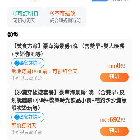
可訂明日
不可退改
可預訂明天
請合理規劃時間
類型
【美食方案】豪華海景房1晚 （含雙早+雙人晚餐
+享迷你吧等）
套餐詳情
0
HKD
起
當地時間18:00前，可預訂今天
預訂
不可退票
電子票
【沙灘穿梭遊套餐】豪華海景房1晚 （含雙早+皮
划艇體驗1小時+歡樂時光飲品小食+桔釣沙沙灘無
限次遊玩等）
套餐詳情
692
HKD
起
可預訂明天
預訂
不可退票
電子票