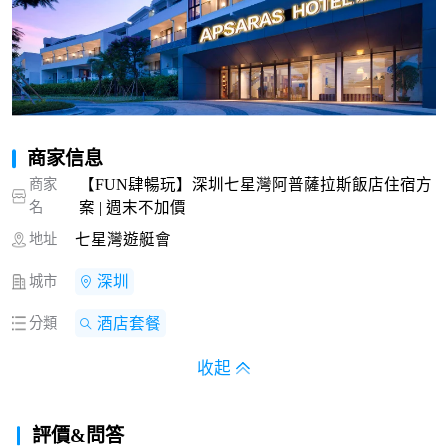
商家信息
商家
【FUN肆暢玩】深圳七星灣阿普薩拉斯飯店住宿方
名
案 | 週末不加價
地址
七星灣遊艇會
城市
深圳
分類
酒店套餐
收起
評價&問答