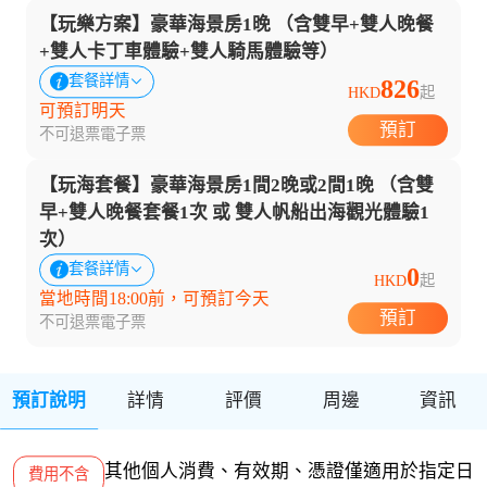
【玩樂方案】豪華海景房1晚 （含雙早+雙人晚餐
+雙人卡丁車體驗+雙人騎馬體驗等）
套餐詳情
826
HKD
起
可預訂明天
預訂
不可退票
電子票
【玩海套餐】豪華海景房1間2晚或2間1晚 （含雙
早+雙人晚餐套餐1次 或 雙人帆船出海觀光體驗1
次）
套餐詳情
0
HKD
起
當地時間18:00前，可預訂今天
預訂
不可退票
電子票
預訂說明
詳情
評價
周邊
資訊
其他個人消費、有效期、憑證僅適用於指定日
費用不含