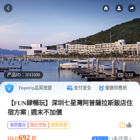
产品ID：
1011600
1/10
Hopetrip品質旅遊
支付安全
優選供應商
【FUN肆暢玩】深圳七星灣阿普薩拉斯飯店住
宿方案 | 週末不加價
海景露台
臨近景點
度假首選
692
HKD
起
13条評價
4.5
/
5.0