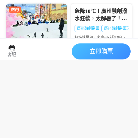
假期，讓你的暑假不再千...
急降10℃！廣州融創潑
水狂歡，太解暑了！🔥
大暑熱到融化？
廣州融創樂園
廣州融創樂園玩水
熱辣辣暑期，來廣州花都融創，
西遊天團潑水降溫💦清涼設備暢
玩+沈浸好戲登場🎭夏日快樂，
立即購票
廣州熱雪奇跡2026暑期
一鍵打包👇
客服
全攻略：“極寒玩家
Online”盛大啟幕，-6℃
2026深圳前海冰雪世界
廣州融創雪世界
廣州融創滑雪票
解鎖最酷夏天
｜營運日曆表
炎炎夏日，當廣州街頭熱浪滾
滾，有一處地方卻常年飄雪——
廣州熱雪奇跡（原廣州融創雪世
2026深圳前海冰雪世界營運日曆
界）正以-4℃至-6℃的恒溫，為
表，在亞熱帶的深圳，也能體驗
華南地區帶來獨一無二的冰雪避
到媲美阿爾卑斯的粉雪滑雪？深
暑體驗。2026年7月9日，...
圳前海華發冰雪世界（又稱深圳
融創熱雪奇跡），這座被吉尼斯
認證的全球最大室內滑...