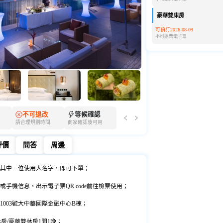
豪華雙床房
可預訂2026-08-09
不可退票
電子票
不可退改
等候確認
請合理規劃時間
商家確認後可用
評價
問答
周邊
評價
問答
周邊
其中一位使用人名字，即可下單；
手機信息，出示電子票QR code前往檢票使用；
1003號大中華國際金融中心B棟；
牀房/豪華雙牀房1間1晚；