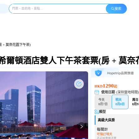
搜索
 + 莫奈花園下午茶)
希爾頓酒店雙人下午茶套票(房 + 莫奈
1290
HKD
起
使用日期
(深圳當地時間
今天
明天
周日
8月7日
8月8日
8月
類型
高級大床房
每間計
可預訂明天
不可退票
電子票