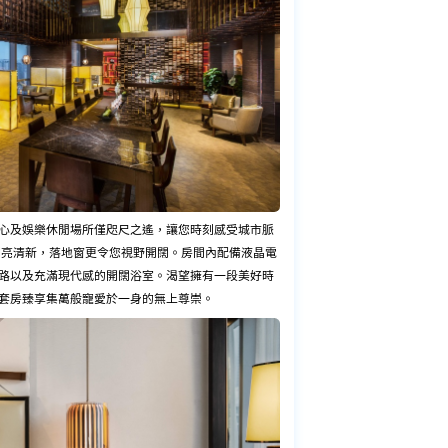
心及娛樂休閒場所僅咫尺之遙，讓您時刻感受城市脈
明亮清新，落地窗更令您視野開闊。房間內配備液晶電
路以及充滿現代感的開闊浴室。渴望擁有一段美好時
套房臻享集萬般寵愛於一身的無上尊崇。