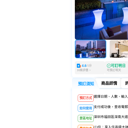
4.6
可訂明日
/5分
16條評價 >
可預訂明天
商品詳情
預訂須知
預訂須知
商品詳情
選擇日期、人數、輸入
預訂方式
支付成功後，查收電郵或
如何使用
深圳市福田區深南大道
景區地址
(1)住：享入住高級大