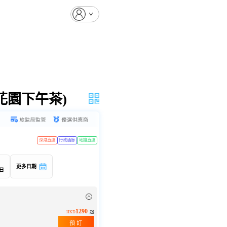
花園下午茶)
深港直達
行政酒廊
地鐵直達
)
更多日期
9日
1290
HKD
起
預 訂