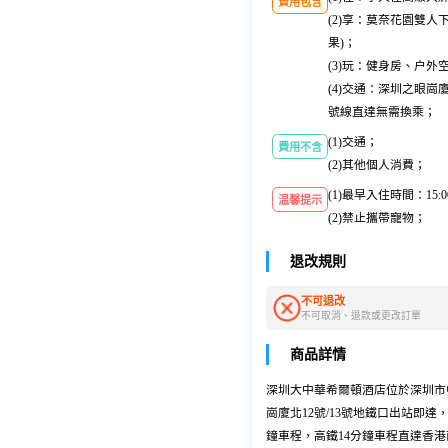
費用包含
(2)享：莫奈花園雙
果)；
(3)玩：健身房、户
(4)交通：深圳之眼
號線直達無需換乘；
(1)交通；
費用不含
(2)其他個人消費；
(1)最早入住時間：15
温馨提示
(2)禁止攜帶寵物；
退改規則
不可退改
不可取消、退款或更改訂單
商品詳情
深圳大中華希爾頓酒店位於深圳市
崗廈北12號/13號地鐵口出站即
鐘車程，高鐵14分鐘車程直達香