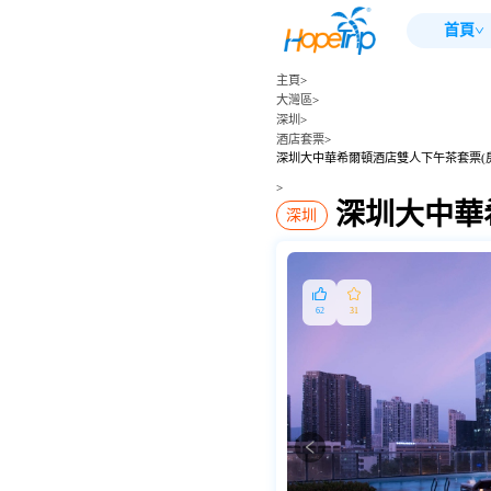
首頁
主頁
>
大灣區
>
深圳
>
酒店套票
>
深圳大中華希爾頓酒店雙人下午茶套票(房
>
深圳大中華
深圳
62
31