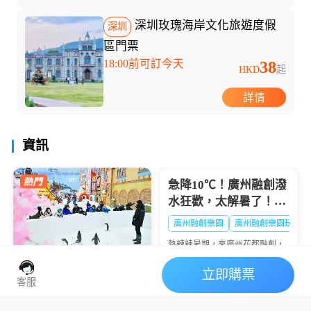
深圳玫瑰海岸文化旅遊度假
深圳
區門票
18:00前可訂今天
38
HKD
起
詳情
資訊
假期，讓你的暑假不再千...
急降10℃！廣州融創潑
水狂歡，太解暑了！🔥
大暑熱到融化？
廣州融創樂園
廣州融創樂園玩水
熱辣辣暑期，來廣州花都融創，
西遊天團潑水降溫💦清涼設備暢
玩+沈浸好戲登場🎭夏日快樂，
立即購票
廣州熱雪奇跡2026暑期
一鍵打包👇
客服
全攻略：“極寒玩家
Online”盛大啟幕，-6℃