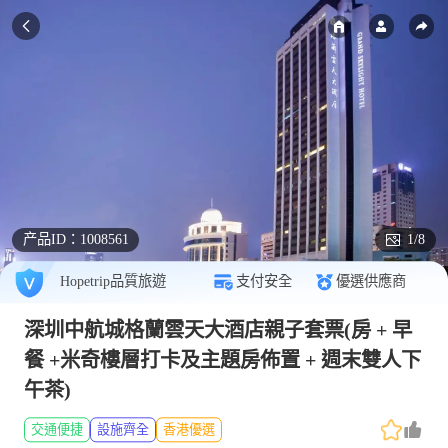
产品ID：
1008561
1/8
Hopetrip品質旅遊
支付安全
優選供應商
深圳中航城格蘭雲天大酒店親子套票(房 + 早
餐 +米奇樓層打卡及主題房佈置 + 週末雙人下
午茶)
交通便捷
設施齊全
香港優選