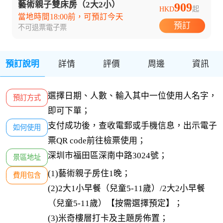
藝術親子雙床房（2大2小）
909
HKD
起
當地時間18:00前，可預訂今天
預訂
不可退票
電子票
預訂說明
詳情
評價
周邊
資訊
選擇日期、人數、輸入其中一位使用人名字，
預訂方式
即可下單；
支付成功後，查收電郵或手機信息，出示電子
如何使用
票QR code前往檢票使用；
深圳市福田區深南中路3024號；
景區地址
(1)藝術親子房住1晚；

費用包含
(2)2大1小早餐（兒童5-11歲）/2大2小早餐
（兒童5-11歲）【按需選擇預定】；

(3)米奇樓層打卡及主題房佈置；
