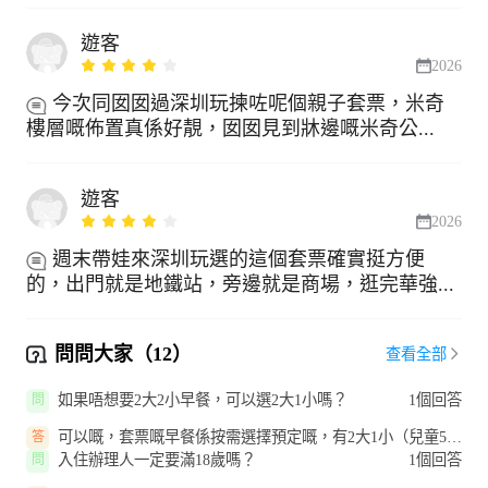
遊客
2026
今次同囡囡過深圳玩揀咗呢個親子套票，米奇
樓層嘅佈置真係好靚，囡囡見到牀邊嘅米奇公...
遊客
2026
週末帶娃來深圳玩選的這個套票確實挺方便
的，出門就是地鐵站，旁邊就是商場，逛完華強...
問問大家（12）
查看全部
如果唔想要2大2小早餐，可以選2大1小嗎？
1個回答
問
可以嘅，套票嘅早餐係按需選擇預定嘅，有2大1小（兒童5-
答
11歲）同2大2小（兒童5-11歲）...
入住辦理人一定要滿18歲嗎？
1個回答
問