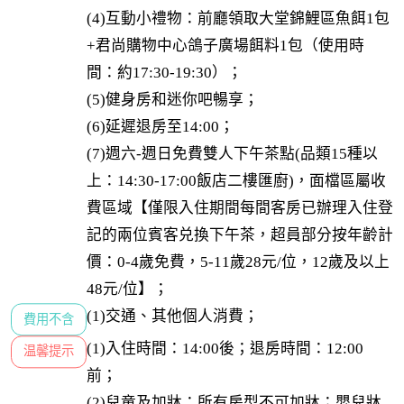
(4)互動小禮物：前廳領取大堂錦鯉區魚餌1包
+君尚購物中心鴿子廣場餌料1包（使用時
間：約17:30-19:30）；

(5)健身房和迷你吧暢享；

(6)延遲退房至14:00；

(7)週六-週日免費雙人下午茶點(品類15種以
上：14:30-17:00飯店二樓匯廚)，面檔區屬收
費區域【僅限入住期間每間客房已辦理入住登
記的兩位賓客兑換下午茶，超員部分按年齡計
價：0-4歲免費，5-11歲28元/位，12歲及以上
48元/位】；
(1)交通、其他個人消費；
費用不含
(1)入住時間：14:00後；退房時間：12:00
温馨提示
前；

(2)兒童及加牀：所有房型不可加牀；嬰兒牀