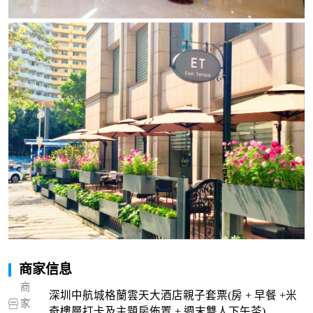
商家信息
商
深圳中航城格蘭雲天大酒店親子套票(房 + 早餐 +米
家
奇樓層打卡及主題房佈置 + 週末雙人下午茶)