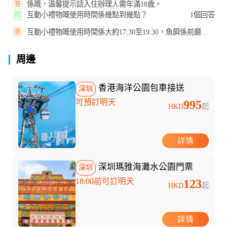
係嘅，温馨提示話入住辦理人需年滿18歲。
答
互動小禮物嘅使用時間係幾點到幾點？
1個回答
問
互動小禮物嘅使用時間係大約17:30至19:30，魚餌係前廳領
答
取，用於大堂錦鯉區同君尚購物...
周邊
香港海洋公園包車接送
深圳
可預訂明天
995
HKD
起
詳情
深圳瑪雅海灘水公園門票
深圳
18:00前可訂明天
123
HKD
起
詳情