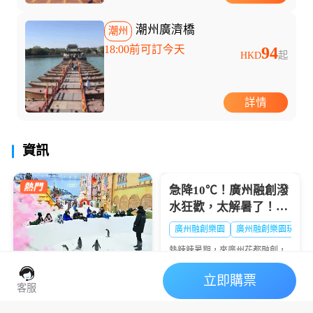
潮州廣濟橋
潮州
18:00前可訂今天
94
HKD
起
詳情
資訊
假期，讓你的暑假不再千...
急降10℃！廣州融創潑
水狂歡，太解暑了！🔥
大暑熱到融化？
廣州融創樂園
廣州融創樂園玩水
熱辣辣暑期，來廣州花都融創，
西遊天團潑水降溫💦清涼設備暢
玩+沈浸好戲登場🎭夏日快樂，
立即購票
廣州熱雪奇跡2026暑期
一鍵打包👇
客服
全攻略：“極寒玩家