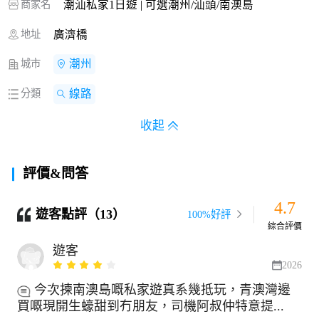
商家名
潮汕私家1日遊 | 可選潮州/汕頭/南澳島
地址
廣濟橋
城市
潮州
分類
線路
收起
評價&問答
4.7
遊客點評（13）
100%好評
綜合評價
遊客
2026
今次揀南澳島嘅私家遊真系幾抵玩，青澳灣邊
買嘅現開生蠔甜到冇朋友，司機阿叔仲特意提...