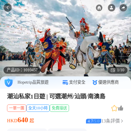
产品ID：
1010457
1/10
Hopetrip品質旅遊
支付安全
優選供應商
潮汕私家1日遊 | 可選潮州/汕頭/南澳島
一單一團
全天10小時
免費接送
640
HKD
起
13条評價
4.7
/
5.0