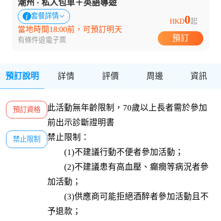
潮州 · 私人包車＋英語導遊
套餐詳情
0
HKD
起
當地時間18:00前，可預訂明天
預訂
有條件退
電子票
預訂說明
詳情
評價
周邊
資訊
此活動無年齡限制，70歲以上長者需於參加
預訂資格
前出示診斷證明書
禁止限制：

禁止限制
　　(1)不建議行動不便者參加活動；

　　(2)不建議患有高血壓、癲癇等病況者參
加活動；

　　(3)供應商可能拒絕酒醉者參加活動且不
予退款；
