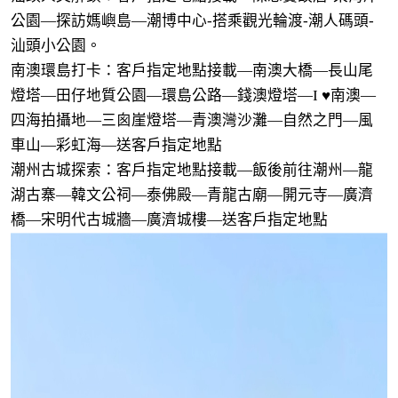
公園—探訪媽嶼島—潮博中心-搭乘觀光輪渡-潮人碼頭-
汕頭小公園。
南澳環島打卡：客戶指定地點接載—南澳大橋—長山尾
燈塔—田仔地質公園—環島公路—錢澳燈塔—I ♥南澳—
四海拍攝地—三囪崖燈塔—青澳灣沙灘—自然之門—風
車山—彩虹海—送客戶指定地點
潮州古城探索：客戶指定地點接載—飯後前往潮州—龍
湖古寨—韓文公祠—泰佛殿—青龍古廟—開元寺—廣濟
橋—宋明代古城牆—廣濟城樓—送客戶指定地點