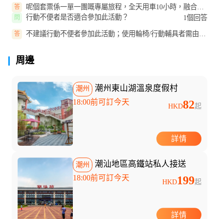
呢個套票係一單一團嘅專屬旅程，全天用車10小時，融合潮
答
汕經典同新潮網紅景點，仲可以...
行動不便者是否適合參加此活動？
1個回答
問
不建議行動不便者參加此活動；使用輪椅/行動輔具者需由照
答
顧者陪同。
周邊
潮州東山湖溫泉度假村
潮州
18:00前可訂今天
82
HKD
起
詳情
潮汕地區高鐵站私人接送
潮州
18:00前可訂今天
199
HKD
起
詳情