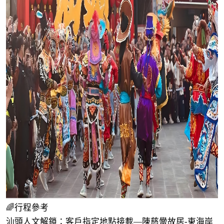
🌈行程參考
汕頭人文解鎖：客戶指定地點接載—陳慈黌故居-東海岸