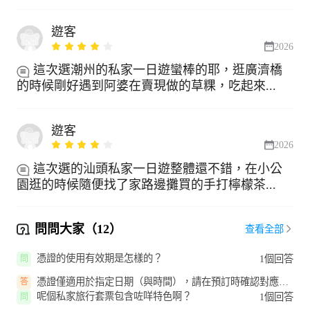
遊客
2026
這次選潮州的私家一日遊蠻棒的耶，逛廣濟橋
的時候剛好遇到阿婆在賣現做的草粿，吃起來...
遊客
2026
這次選的汕頭私家一日遊整體還不錯，在小公
園逛的時候隨便找了家路邊攤買的手打檸檬茶...
問問大家（12）
查看全部
憑證的使用有效期是怎樣的？
1個回答
問
憑證僅適用於指定日期（與時間），請在預訂時確認對應日
答
期使用，過期無效。
呢個私家旅行套票包含咗咩特色啊？
1個回答
問