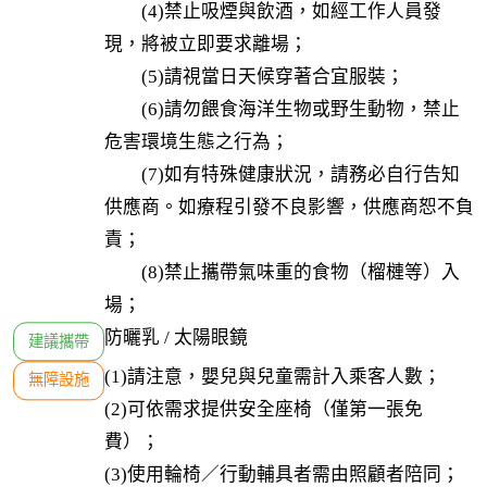
　　(4)禁止吸煙與飲酒，如經工作人員發
現，將被立即要求離場；

　　(5)請視當日天候穿著合宜服裝；

　　(6)請勿餵食海洋生物或野生動物，禁止
危害環境生態之行為；

　　(7)如有特殊健康狀況，請務必自行告知
供應商。如療程引發不良影響，供應商恕不負
責；

　　(8)禁止攜帶氣味重的食物（榴槤等）入
場；
防曬乳 / 太陽眼鏡
建議攜帶
(1)請注意，嬰兒與兒童需計入乘客人數；

無障設施
(2)可依需求提供安全座椅（僅第一張免
費）；

(3)使用輪椅／行動輔具者需由照顧者陪同；