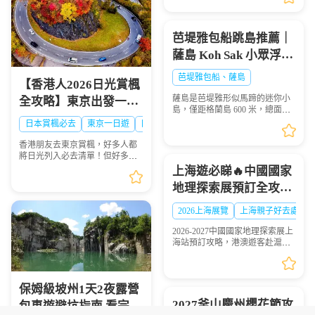
國外旅客爭相前往的景點，在韓
國當地也是人氣景點，...
芭堤雅包船跳島推薦｜
薩島 Koh Sak 小眾浮潛
秘境遊玩攻略
芭堤雅包船、薩島
【香港人2026日光賞楓
薩島是芭堤雅形似馬蹄的迷你小
全攻略】東京出發一日
島，僅距格蘭島 600 米，總面積
遊景點、時間、交通一
0.05 平方千米，坐擁優質珊瑚礁
日本賞楓必去
東京一日遊
日光攻略
海域，海面風浪平緩、海水清
次睇晒🍁
澈，非常適合浮潛愛好者下海觀
香港朋友去東京賞楓，好多人都
賞多彩珊瑚與熱帶魚群...
將日光列入必去清單！但好多港
澳遊客踩坑：自由行搭 JR 去日光
上海遊必睇🔥中國國家
要不停轉車，紅葉季列車爆滿搶
地理探索展預訂全攻略
位難；想自駕，單人租車成本
高，紅葉旺季山區車位...
超抵玩
2026上海展覽
上海親子好去處
2026-2027中國國家地理探索展上
海站預訂攻略，港澳遊客赴滬觀
展必看，門票類型、兑換須知一
文理清
保姆級坡州1天2夜露營
2027釜山慶州櫻花節攻
包車遊避坑指南 看完少