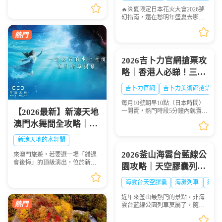
定要看一次日本的煙火，這份
🔥炎夏限定日本花火大會2026夢
「2026夏日必去日本花火天花板
幻指南，還在愁明年盛夏去哪
排行榜」趕緊點讚收藏🌟！每一
玩？快收下這份日本花火大會清
場都是視覺盛宴，錯過...
單！浪漫與震撼並存，錯過等一
年💫
2026吉卜力官網搶票攻
略｜香港人必睇！三鷹
之森吉卜力美術館門票
吉卜力官網
吉卜力美術館搶票
點買？官網冇飛點算
每月10號朝早10點（日本時間）
好？
【2026最新】新濠天地
一開賣，熱門時段5分鐘內就賣晒
——唔係演唱會飛，而係三鷹之
澳門水舞間全攻略｜演
森吉卜力美術館嘅門票。作為宮
出介紹、門票購買、座
崎駿動畫迷嘅聖地，三鷹之森吉
新濠天地的水舞間
卜力美術館係每個去東...
位表選座技巧，一生必
2026釜山海雲台藍線公
來澳門旅遊，若要選一場「錯過
看的水上盛宴
會後悔」的頂級演出，位於新濠
園攻略｜天空膠囊列
天地的水舞間（House of Dancing
車、海岸列車線上預約
Water） 絕對是首選！這場耗資超
海雲台天空膠囊
海灘列車
網紅
過20億人民幣打造的水上匯演，
步驟圖解
以震撼的特技、魔...
近年來釜山最熱門的景點，非海
雲台藍線公園列車莫屬了，隨著
列車緩慢前行，眺望一望無際的
海景，可說是相當療癒，不僅是