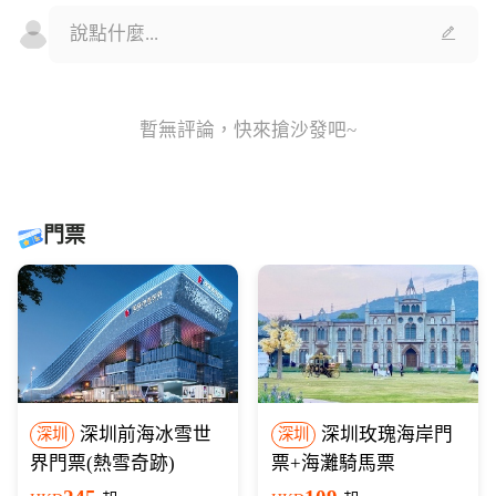
暫無評論，快來搶沙發吧~
門票
深圳前海冰雪世
深圳玫瑰海岸門
深圳
深圳
界門票(熱雪奇跡)
票+海灘騎馬票