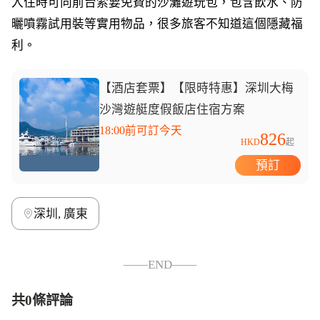
入住時可向前台索要免費的沙灘遊玩包，包含飲水、防
曬噴霧試用裝等實用物品，很多旅客不知道這個隱藏福
利。
【酒店套票】【限時特惠】深圳大梅
沙灣遊艇度假飯店住宿方案
18:00前可訂今天
826
HKD
起
預訂
深圳, 廣東
——END——
共0條評論