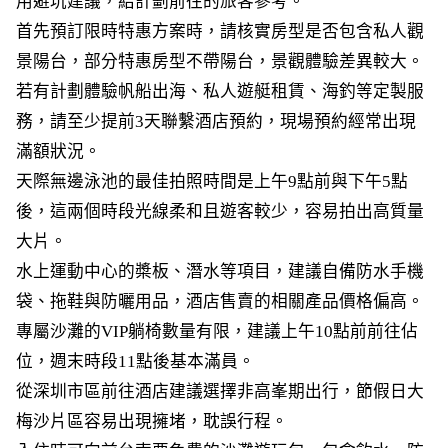
用避坑建議，給計劃前往的旅客參考。
首先預訂限時特惠方案時，請核實房型是否包含私人觀
景陽台，部分特惠房型不帶陽台，景觀體驗差異較大。
若有計劃體驗帆船出海、私人遊艇租賃、海釣等定製服
務，請至少提前3天聯繫酒店預約，現場預約經常出現
滿額狀況。
天際無邊泳池的最佳拍照時間是上午9點前與下午5點
後，這兩個時段光線柔和且遊客較少，容易拍出高質量
大片。
水上運動中心的槳板、潛水等項目，建議自備防水手機
袋、拖鞋與防曬用品，酒店售賣的相關產品價格偏高。
專屬沙灘的VIP躺椅數量有限，建議上午10點前前往佔
位，週末時段11點後基本滿員。
從深圳市區前往酒店建議選擇非高峯期出行，節假日大
梅沙片區容易出現擁堵，耽誤行程。