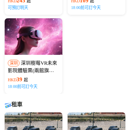
245
109
HKD
起
HKD
起
可預訂明天
18:00前可訂今天
深圳樹莓VR未來
深圳
影院體驗票(兩館旗艦
店)
39
HKD
起
18:00前可訂今天
租車