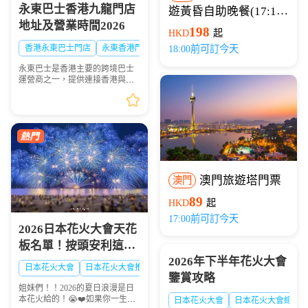
永東巴士香港九龍門店
遊黃昏自助晚餐(17:15
地址及營業時間2026
開船)
198
HKD
起
香港永東巴士門店
永東香港門店
18:00前可訂今天
永東巴士是香港主要的跨境巴士
運營商之一，提供連接香港與內
地多個城市的服務。是香港五大
直通過境巴士公司之一。以下整
理永東巴士香港九龍門店地址及
營業時間供大家出行參...
澳門旅遊塔門票
澳門
89
HKD
起
17:00前可訂今天
2026日本花火大會天花
板名單！按頭安利這8
2026年下半年花火大會
大絕美現場，浪漫一整
日本花火大會
日本花火大會推薦
日本夏日花火大會
鑒賞攻略
夏！🎆✨
姐妹們！！2026的夏日浪漫是日
本花火給的！😭❤️如果你一生一
日本花火大會
日本花火大會線路