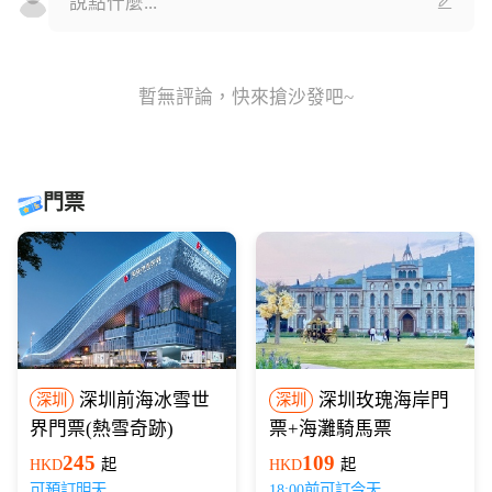
暫無評論，快來搶沙發吧~
門票
深圳前海冰雪世
深圳玫瑰海岸門
深圳
深圳
界門票(熱雪奇跡)
票+海灘騎馬票
245
109
HKD
起
HKD
起
可預訂明天
18:00前可訂今天