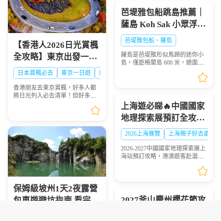
國當地也是人氣景點，...
芭堤雅包船跳島推薦｜
薩島 Koh Sak 小眾浮潛
秘境遊玩攻略
芭堤雅包船、薩島
【香港人2026日光賞楓
薩島是芭堤雅形似馬蹄的迷你小
全攻略】東京出發一日
島，僅距格蘭島 600 米，總面積
遊景點、時間、交通一
0.05 平方千米，坐擁優質珊瑚礁
日本賞楓必去
東京一日遊
日光攻略
海域，海面風浪平緩、海水清
次睇晒🍁
澈，非常適合浮潛愛好者下海觀
香港朋友去東京賞楓，好多人都
賞多彩珊瑚與熱帶魚群...
將日光列入必去清單！但好多港
澳遊客踩坑：自由行搭 JR 去日光
上海遊必睇🔥中國國家
要不停轉車，紅葉季列車爆滿搶
地理探索展預訂全攻略
位難；想自駕，單人租車成本
高，紅葉旺季山區車位...
超抵玩
2026上海展覽
上海親子好去處
2026-2027中國國家地理探索展上
海站預訂攻略，港澳遊客赴滬觀
展必看，門票類型、兑換須知一
文理清
保姆級坡州1天2夜露營
2027釜山慶州櫻花節攻
包車遊避坑指南 看完少
略｜超抵拼團行程懶人
走彎路
京畿道旅遊攻略
韓國包車旅遊
DMZ旅遊注意事項