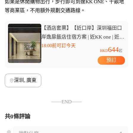
如果是休閒購物出行，步行即可到達KK ONE、十畝地
等商業區，不用額外規劃交通路線。
【酒店套票】【近口岸】深圳福田口
岸逸扉飯店住宿方案 | 近KK one | 近十
畝地 | 自助洗衣
18:00前可訂今天
644
HKD
起
預訂
深圳, 廣東
——END——
共0條評論