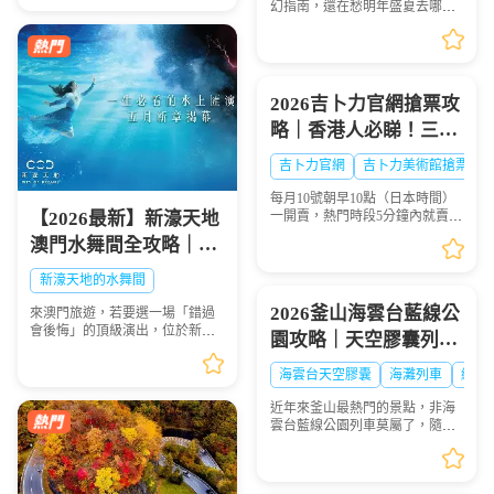
幻指南，還在愁明年盛夏去哪
排行榜」趕緊點讚收藏🌟！每一
玩？快收下這份日本花火大會清
場都是視覺盛宴，錯過...
單！浪漫與震撼並存，錯過等一
年💫
2026吉卜力官網搶票攻
略｜香港人必睇！三鷹
之森吉卜力美術館門票
吉卜力官網
吉卜力美術館搶票
點買？官網冇飛點算
每月10號朝早10點（日本時間）
好？
【2026最新】新濠天地
一開賣，熱門時段5分鐘內就賣晒
——唔係演唱會飛，而係三鷹之
澳門水舞間全攻略｜演
森吉卜力美術館嘅門票。作為宮
出介紹、門票購買、座
崎駿動畫迷嘅聖地，三鷹之森吉
新濠天地的水舞間
卜力美術館係每個去東...
位表選座技巧，一生必
2026釜山海雲台藍線公
來澳門旅遊，若要選一場「錯過
看的水上盛宴
會後悔」的頂級演出，位於新濠
園攻略｜天空膠囊列
天地的水舞間（House of Dancing
車、海岸列車線上預約
Water） 絕對是首選！這場耗資超
海雲台天空膠囊
海灘列車
網紅
過20億人民幣打造的水上匯演，
步驟圖解
以震撼的特技、魔...
近年來釜山最熱門的景點，非海
雲台藍線公園列車莫屬了，隨著
列車緩慢前行，眺望一望無際的
海景，可說是相當療癒，不僅是
國外旅客爭相前往的景點，在韓