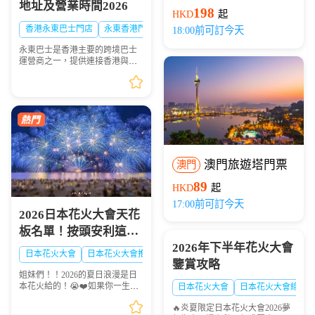
地址及營業時間2026
開船)
198
HKD
起
香港永東巴士門店
永東香港門店
18:00前可訂今天
永東巴士是香港主要的跨境巴士
運營商之一，提供連接香港與內
地多個城市的服務。是香港五大
直通過境巴士公司之一。以下整
理永東巴士香港九龍門店地址及
營業時間供大家出行參...
澳門旅遊塔門票
澳門
89
HKD
起
17:00前可訂今天
2026日本花火大會天花
板名單！按頭安利這8
2026年下半年花火大會
大絕美現場，浪漫一整
日本花火大會
日本花火大會推薦
日本夏日花火大會
鑒賞攻略
夏！🎆✨
姐妹們！！2026的夏日浪漫是日
本花火給的！😭❤️如果你一生一
日本花火大會
日本花火大會線路
定要看一次日本的煙火，這份
🔥炎夏限定日本花火大會2026夢
「2026夏日必去日本花火天花板