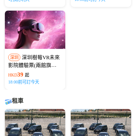
深圳樹莓VR未來
深圳
影院體驗票(兩館旗艦
店)
39
HKD
起
18:00前可訂今天
租車