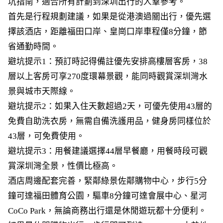
坑指南，適合所有計劃到深圳出行的人羣參考。
首先是行程規劃建議，如果是從港澳過關出行，優先選
擇該酒店，距離福田口岸、皇崗口岸車程僅8分鐘，節
省通勤時間。
避坑提示1：預訂時記得備註優先安排高樓層客房，38
層以上客房可享270度環幕景觀，能同時觀賞深圳灣水
景與城市天際線。
避坑提示2：如果入住天數超過2天，可優先使用43層的
免費自助洗衣房，無需自備洗護用品，健身房同樣位於
43層，可免費使用。
避坑提示3：用餐建議選擇44層早餐廳，用餐時段可觀
賞深圳灣全景，性價比極高。
酒店周邊配套完善，緊鄰綠景佐鄰購物中心，步行5分
鐘可達福田體育公園，驅車8分鐘可達會展中心、星河
CoCo Park，無論商務出行還是休閒遊玩都十分便利。