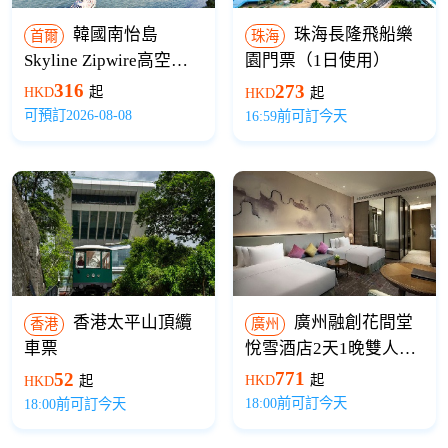
韓國南怡島
珠海長隆飛船樂
首爾
珠海
Skyline Zipwire高空滑
園門票（1日使用）
索套票【提前預定】
316
273
HKD
起
HKD
起
可預訂2026-08-08
16:59前可訂今天
香港太平山頂纜
廣州融創花間堂
香港
廣州
車票
悅雪酒店2天1晚雙人套
票(原堇山酒店+早餐+融
771
52
HKD
起
HKD
起
創雪世界娛雪票）
18:00前可訂今天
18:00前可訂今天