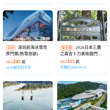
戲券）
深圳前海冰雪世
2026日本三鷹
深圳
東京都
界門票(熱雪奇跡)
之森吉卜力美術館門票
（LAWSON取票/電子憑
115
245
HKD
起
HKD
起
證）
可預訂2026-09-02
18:00前可訂今天