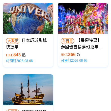
日本環球影城
【暑假特惠】
大阪府
布吉島
快捷票
泰國普吉島夢幻嘉年華
樂園門票
366
845
HKD
起
HKD
起
可預訂2026-08-08
可預訂2026-08-08