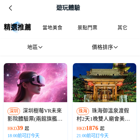
遊玩體驗
精選推薦
當地美食
景點門票
其它
地區
價格排序
深圳樹莓VR未來
珠海御溫泉渡假
深圳
珠海
影院體驗票(兩館旗艦
村2天1晚雙人廟會美食
店)
套票（住宿+早餐+溫泉
39
1876
HKD
起
HKD
起
+廟會晚餐+單車煙花遊
18:00前可訂今天
21:00前可訂今天