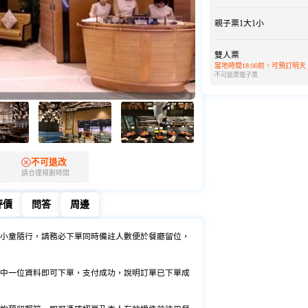
親子票1大1小
雙人票
當地時間18:00前，可預訂明天
不可退票
電子票
不可退改
請合理規劃時間
評價
問答
周邊
評價
問答
周邊
小童隨行，請務必下單同時備註人數便於餐廳留位，
中一位資料即可下單，支付成功，說明訂單已下單成