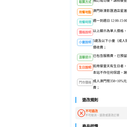
預訂成功後，請稍後查
取票方式
澳門新濠影匯酒店星滙
用餐地點
週一到週日 12:00-15:0
用餐時間
以上顯示為單人價格，
價格說明
5歲及以下小童（成人陪
小童說明
價收費；
已包含服務費，已預留
溫馨提示
如用餐當天有生日者，
生日說明
本站不作任何保證，謝
成人澳門幣358+10%
門市價格
費；
退改規則
不可退改
不可取消、退款或更改訂單
商品詳情