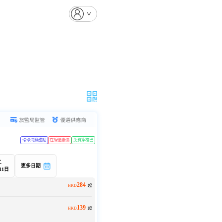
環球海鮮甜點
在線優惠價
免費穿梭巴
)
二
更多日期
11日
284
HKD
起
139
HKD
起