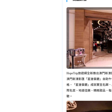
HopeTrip旅遊網全新推出澳
澳門新濠影匯「星滙餐廳」自助午
格，「星滙餐廳」成就實至名歸、
際名菜、地道佳餚、精緻甜品，每
驗。