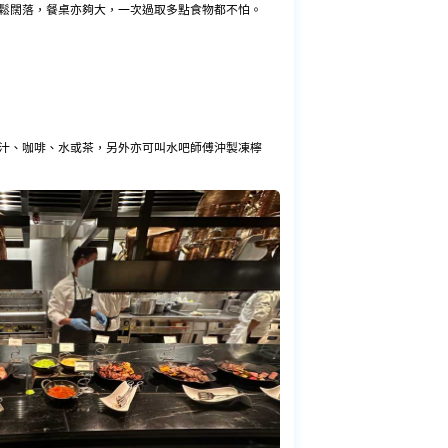
鬆闊落，餐桌亦夠大，一次過取多點食物都不怕。
汁、咖啡、水或茶，另外亦可叫水吧師傅沖製凍檸