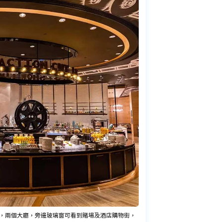
，兩個大廳，旁邊玻璃窗可看到賭場及酒店購物街，