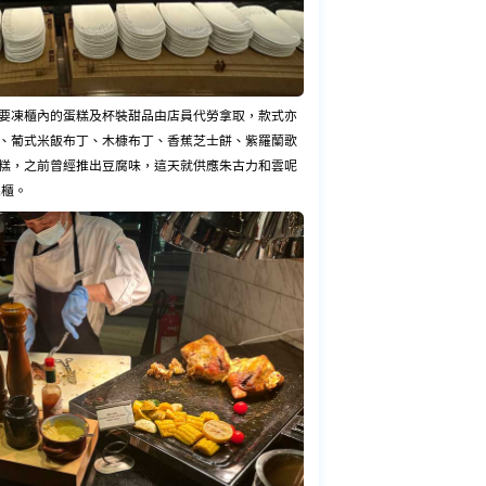
要凍櫃內的蛋糕及杯裝甜品由店員代勞拿取，款式亦
、葡式米飯布丁、木槺布丁、香蕉芝士餅、紫羅蘭歌
糕，之前曾經推出豆腐味，這天就供應朱古力和雲呢
果櫃。