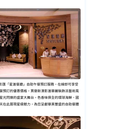
門新濠影匯「星滙餐廳」自助午餐預訂服務，在線即可享受
餐預訂的優惠價格，貫徹新濠影滙華麗裝飾派藝術風
星光閃爍的盛宴大舞台，色香味俱全的環球海鮮、國
天在此展現星級魅力，為您呈獻華美豐盛的自助餐體