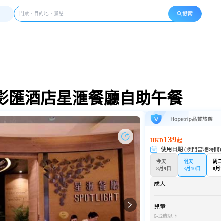
搜索
影匯酒店星滙餐廳自助午餐
139
HKD
起
使用日期
(澳門當地時間
今天
明天
周
8月9日
8月10日
8月
成人
兒童
6-12歲以下