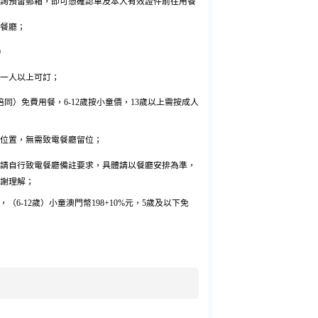
詢預留郵箱，即可憑確認單及本人有效證件前往用餐
餐廳；
0
一人以上可訂；
同）免費用餐，6-12歲按小童價，13歲以上需按成人
位置，無需致電餐廳留位；
請自行致電餐廳備註要求，具體請以餐廳安排為準，
謝理解；
元，（6-12歲）小童澳門幣198+10%元，5歲及以下免