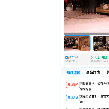
4.7
可訂明日
/5分
37條評價 >
18:00前可訂明天
商品詳情
預訂須知
預訂須知
商品詳情
因餐廳要求，如有免費
預訂說明
謝謝諒解！
選擇預訂日期，填寫其
預訂方式
功；