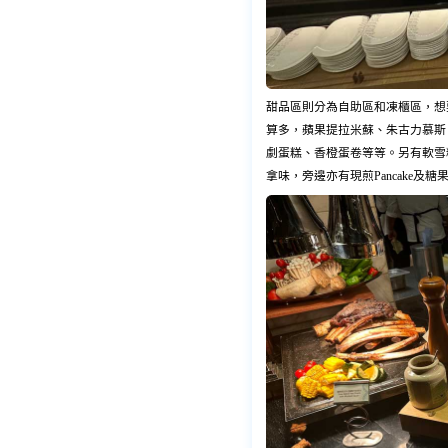
甜品區則分為自助區和凍櫃區，想
算多，蘋果提拉米蘇、朱古力慕斯
劇蛋糕、香橙蛋卷等等。另有軟雪
拿味，旁邊亦有現煎Pancake及糖