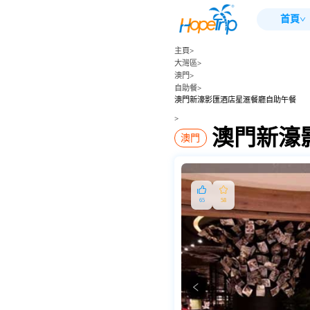
首頁
主頁
>
大灣區
>
澳門
>
自助餐
>
澳門新濠影匯酒店星滙餐廳自助午餐
>
澳門新濠
澳門
65
58