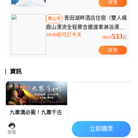
詳情
青田湖畔酒店住宿（雙人峨
樂山市
眉山漂流全程票含擺渡車淋浴漂流
18:00前可訂今天
533
裝備+雙人早餐）
HKD
起
詳情
資訊
九寨溝必衝！九寨千古
情門票值唔值？實測避
坑+亮點全公開✨
立即購票
九寨千古情
九寨溝旅遊
藏羌文化演出
客服