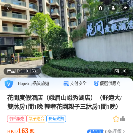
产品ID：
1011531
1/6
Hopetrip品質旅遊
支付安全
優選供應商
花間度假酒店（峨眉山峨秀湖店）（舒適大/
雙牀房1間1晚 輕奢花園親子三牀房1間1晚）
價格優惠
親子適合
長有效期
163
HKD
起
10条評價
4.5
/
5.0