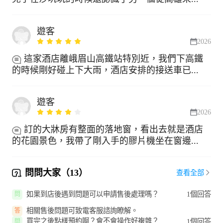
遊客
2026
這家酒店離峨眉山高鐵站特別近，我們下高鐵
的時候剛好碰上下大雨，酒店安排的接送車已...
遊客
2026
訂的大牀房有整面的落地窗，看出去就是酒店
的花園景色，我帶了剛入手的膠片機坐在窗邊...
問問大家（13）
查看全部
如果到店後遇到問題可以申請售後處理嗎？
1個回答
問
相關售後問題可致電客服諮詢瞭解。
答
買完之後點樣預約啊？會不會操作好複雜？
1個回答
問