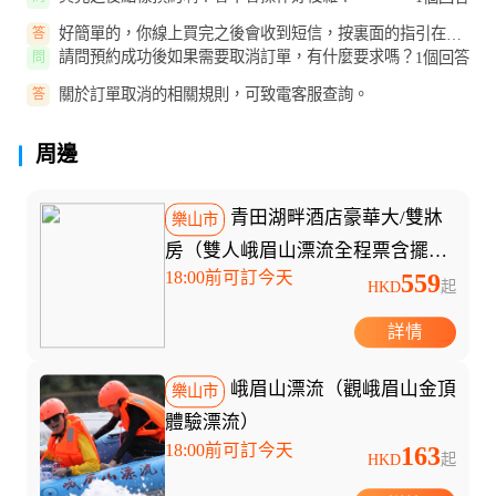
好簡單的，你線上買完之後會收到短信，按裏面的指引在線
答
預約就得啦。
請問預約成功後如果需要取消訂單，有什麼要求嗎？
1個回答
問
關於訂單取消的相關規則，可致電客服查詢。
答
周邊
青田湖畔酒店豪華大/雙牀
樂山市
房（雙人峨眉山漂流全程票含擺渡
18:00前可訂今天
559
車淋浴漂流裝備+雙早）
HKD
起
詳情
峨眉山漂流（觀峨眉山金頂
樂山市
體驗漂流）
18:00前可訂今天
163
HKD
起