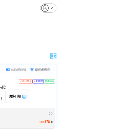
必看民族秀
互動體驗
無需等候
時間)
更多日期
9日
178
HKD
起