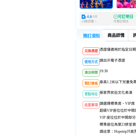
4.6
可訂明日
/5分
14條評價 >
可預訂明天
商品詳情
預訂須知
預訂須知
商品詳情
憑證僅適用於指定日期
兑換憑證
請出示電子憑證
使用方式
19:30
演出時間
身高1.2米以下兒童免
預訂資格
張家界民俗文化表演
景點地址
請選擇標準席、VIP席
註意事項
超級VIP座位位於中間
VIP 座位位於中間部分
標準座位為第23排至第
請註意：Hopetrip只