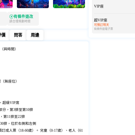
VIP座
有條件退改
超VIP座
請合理規劃時間
可預訂明天
有條件退
電子票
評價
問答
周邊
評價
問答
周邊
（與時間）
票（無座位）
、超級VIP席
部分，第3排至第10排
，第11排至22排
30排，位於右側和左側
能預訂成人票（18-60歲）。 兒童（0-17歲）、老人（61