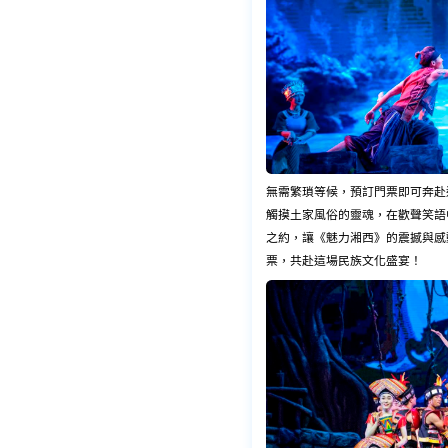
無需繁瑣等候，預訂門票即可奔赴
觸摸土家風俗的靈魂，在歡聲笑語
之約，讓《魅力湘西》的震撼與感
票，共赴這場民族文化盛宴！