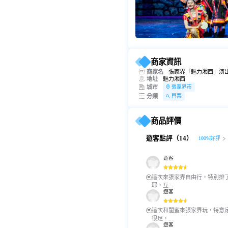
商家資訊
商家名
張家界「魅力湘西」演
地址
魅力湘西
城市
張家界市
分類
門票
商品評價
遊客點評（14）
100%好評
遊客
這次來張家界自由行，特別排
耶，互...
遊客
這次和閨蜜來張家界玩，特意
很足，...
遊客