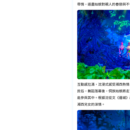
帶情，道盡姑娘對親人的眷戀與不
互動感拉滿，沈浸式感受湘西熱情
民俗，舞蹈落幕後，侗族姑娘將走
能參與其中。根據沈從文《邊城》
湘西兒女的深情。