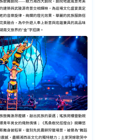
族歌舞劇院——魅力湘西大劇院，劇院地處風景秀美
的建築與武陵源奇景交相輝映，為這場文化盛宴奠定
老的音樂旋律、絢爛的燈光效果、華麗的民族服飾搭
完美融合，為中外遊人奉上新意與底蘊兼具的高品味
湖南文旅界的“金”字招牌。
族鼓舞激昂鏗鏘，敲出民族的豪邁；瑤族爬樓靈動婉
繹青年男女的熾熱情愫；《馬桑樹兒搭燈台》婉轉悠
斯舞身披稻草，復刻先民農耕狩獵場景，被譽為“舞蹈
秘震撼，盡顯湘西巫文化的獨特魅力；土家哭嫁歌哭中