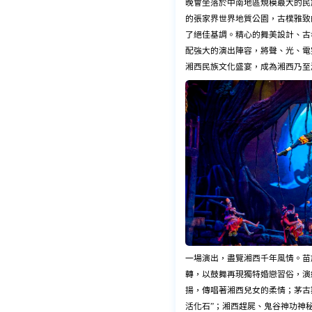
晚會坐落於中南地區規模最大的民
的張家界世界地質公園，古樸雅致
了絕佳基調。精心的舞美設計、古
配強大的演出陣容，將聲、光、電
湘西民族文化盛宴，成為湘西乃至
一場演出，盡覽湘西千年風情。苗
轉，以鼓舞再現獨特婚戀習俗，演
揚，傳唱著湘西兒女的柔情；茅古
活化石”；湘西趕屍、鬼谷神功神