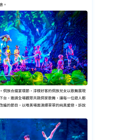
舍。
。侗族合攏宴環節，淳樸好客的侗族兒女以歌舞展現
下台，邀請全場觀眾共跳侗家歌舞，讓每一位遊人都
改編的節目，以唯美場面演繹翠翠的純真愛戀，訴說