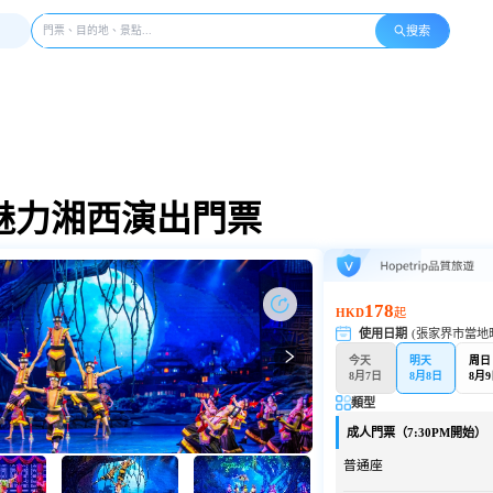
搜索
魅力湘西演出門票
178
HKD
起
使用日期
(張家界市當地
今天
明天
周日
8月7日
8月8日
8月
類型
成人門票（7:30PM開始）
普通座