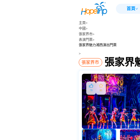
首頁
主頁
>
中國
>
張家界市
>
表演門票
>
張家界魅力湘西演出門票
>
張家界
張家界市
70
95