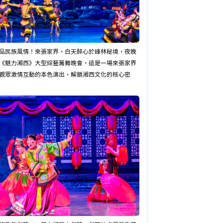
品民族風情！來張家界，白天醉心於峰林秘境，夜晚
《魅力湘西》大型綜藝篝舞晚會，這是一場來張家界
觀眾激情互動的本色演出，解鎖湘西文化的核心密