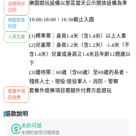
樂園遊玩設備以景區當天公示開放設備為準
設備開放

説明
10:00-18:00，16:30截止入園
樂園營業

時間
(1)標準票：身高1.4米（含1.4米）以上人羣

人羣定義
(2)兒童票：身高1.2米（含1.2米）-1.4米（不
含1.4米）兒童或身高≧1.4米且年齡12週歲以
下

(3)優待票：60歲（含60歲）至69歲的長者、
殘疾人士、現役/退役軍人、消防、警察
套餐外遊樂項目需額外付費方能遊玩
套餐外項

目收費
退款說明
未約可退
未預約使用可隨時退