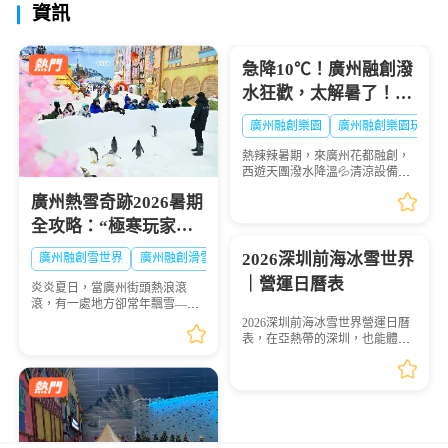
資訊
假期，讓你的暑假不再千...
急降10℃！廣州融創潑
水狂歡，太解暑了！🔥
大暑熱到融化？
廣州融創樂園
廣州融創樂園玩水
熱辣辣暑期，來廣州花都融創，
西遊天團潑水降溫💦清涼設備暢
玩+沈浸好戲登場🎭夏日快樂，
廣州熱雪奇跡2026暑期
一鍵打包👇
全攻略：“極寒玩家
Online”盛大啟幕，-6℃
2026深圳前海冰雪世界
廣州融創雪世界
廣州融創滑雪票
解鎖最酷夏天
｜營運日曆表
炎炎夏日，當廣州街頭熱浪滾
滾，有一處地方卻常年飄雪——
廣州熱雪奇跡（原廣州融創雪世
2026深圳前海冰雪世界營運日曆
界）正以-4℃至-6℃的恒溫，為
表，在亞熱帶的深圳，也能體驗
華南地區帶來獨一無二的冰雪避
到媲美阿爾卑斯的粉雪滑雪？深
暑體驗。2026年7月9日，...
圳前海華發冰雪世界（又稱深圳
融創熱雪奇跡），這座被吉尼斯
認證的全球最大室內滑...