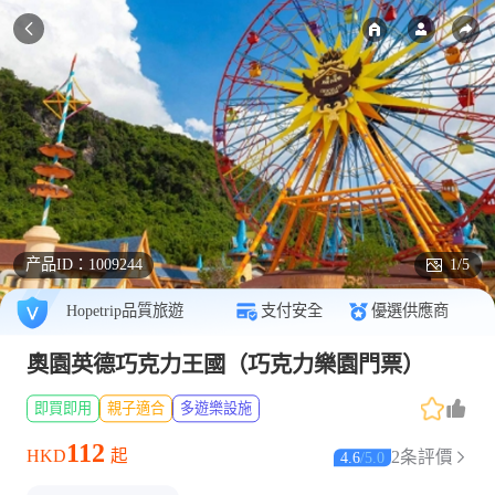
产品ID：
1009244
1/5
Hopetrip品質旅遊
支付安全
優選供應商
奧園英德巧克力王國（巧克力樂園門票）
即買即用
親子適合
多遊樂設施
112
HKD
起
2条評價
4.6
/
5.0