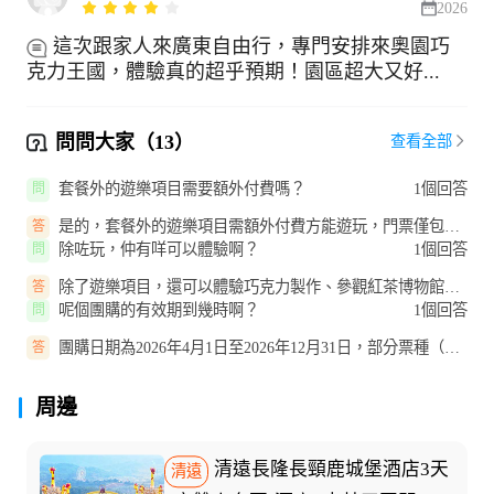
2026
這次跟家人來廣東自由行，專門安排來奧園巧
克力王國，體驗真的超乎預期！園區超大又好...
問問大家（13）
查看全部
套餐外的遊樂項目需要額外付費嗎？
1個回答
問
是的，套餐外的遊樂項目需額外付費方能遊玩，門票僅包含
答
指定項目。
除咗玩，仲有咩可以體驗啊？
1個回答
問
除了遊樂項目，還可以體驗巧克力製作、參觀紅茶博物館、
答
在紅旗茶廠體驗採茶研學，11月...
呢個團購的有效期到幾時啊？
1個回答
問
團購日期為2026年4月1日至2026年12月31日，部分票種（如
答
兒童票週末）使用日期從即日開...
周邊
清遠長隆長頸鹿城堡酒店3天
清遠