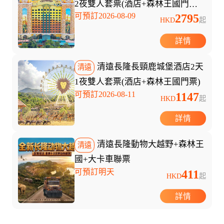
2夜雙人套票(酒店+森林王國門票
可預訂2026-08-09
2795
+溫泉樂園+早餐+晚餐)
HKD
起
詳情
清遠長隆長頸鹿城堡酒店2天
清遠
1夜雙人套票(酒店+森林王國門票)
可預訂2026-08-11
1147
HKD
起
詳情
清遠長隆動物大越野+森林王
清遠
國+大卡車聯票
可預訂明天
411
HKD
起
詳情