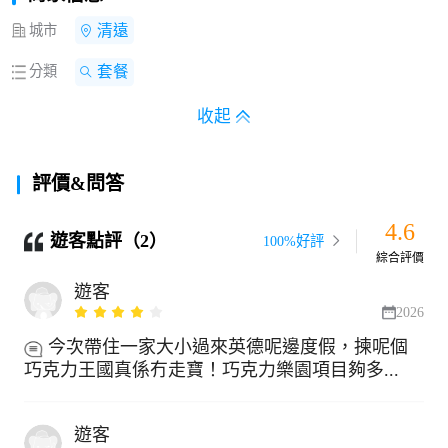
城市
清遠
分類
套餐
收起
評價&問答
4.6
遊客點評（2）
100%好評
綜合評價
遊客
2026
今次帶住一家大小過來英德呢邊度假，揀呢個
巧克力王國真係冇走寶！巧克力樂園項目夠多...
遊客