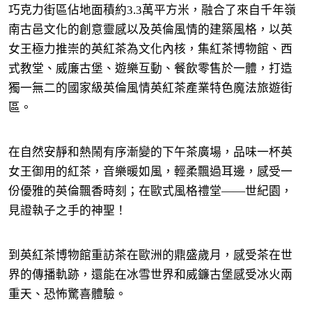
巧克力街區佔地面積約3.3萬平方米，融合了來自千年嶺
南古邑文化的創意靈感以及英倫風情的建築風格，以英
女王極力推崇的英紅茶為文化內核，集紅茶博物館、西
式教堂、威廉古堡、遊樂互動、餐飲零售於一體，打造
獨一無二的國家級英倫風情英紅茶產業特色魔法旅遊街
區。
在自然安靜和熱鬧有序漸變的下午茶廣場，品味一杯英
女王御用的紅茶，音樂暖如風，輕柔飄過耳邊，感受一
份優雅的英倫飄香時刻；在歐式風格禮堂——世紀園，
見證執子之手的神聖！
到英紅茶博物館重訪茶在歐洲的鼎盛歲月，感受茶在世
界的傳播軌跡，還能在冰雪世界和威鐮古堡感受冰火兩
重天、恐怖驚喜體驗。