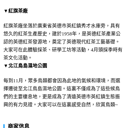
▼紅旗茶廠
紅旗茶廠坐落於廣東省英德市英紅鎮秀才水庫旁，具有
悠久的紅茶生產歷史，建於1958年，是英德紅茶產業公
認的英德紅茶發源地，奠定了英德現代紅茶工藝基礎。
大家可在此體驗採茶、研學工坊等活動，4月頭採季時有
茶文化活動。
▼北江鳥島濕地公園
每到11月，眾多鳥類都會因為此地的氣候和環境，而選
擇遷徙至北江鳥島濕地公園。這裏不僅成為了這些候鳥
們的主要棲息地，更是成為了清遠英德市英紅鎮生態振
興的有力見證。大家可以在這裏感受自然，欣賞鳥類~
商家信息