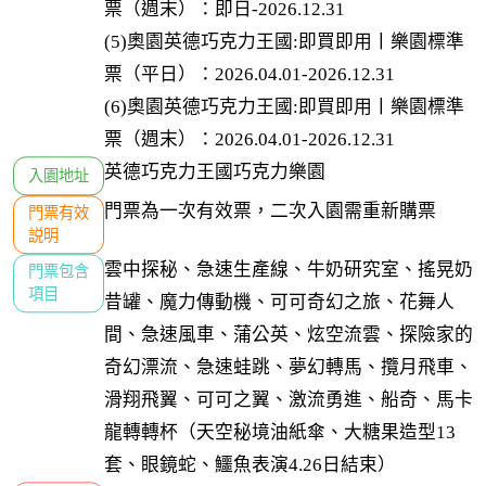
票（週末）：即日-2026.12.31

(5)奧園英德巧克力王國:即買即用丨樂園標準
票（平日）：2026.04.01-2026.12.31

(6)奧園英德巧克力王國:即買即用丨樂園標準
票（週末）：2026.04.01-2026.12.31
英德巧克力王國巧克力樂園
入園地址
門票為一次有效票，二次入園需重新購票
門票有效

説明
雲中探秘、急速生產線、牛奶研究室、搖晃奶
門票包含

項目
昔罐、魔力傳動機、可可奇幻之旅、花舞人
間、急速風車、蒲公英、炫空流雲、探險家的
奇幻漂流、急速蛙跳、夢幻轉馬、攬月飛車、
滑翔飛翼、可可之翼、激流勇進、船奇、馬卡
龍轉轉杯（天空秘境油紙傘、大糖果造型13
套、眼鏡蛇、鱷魚表演4.26日結束）