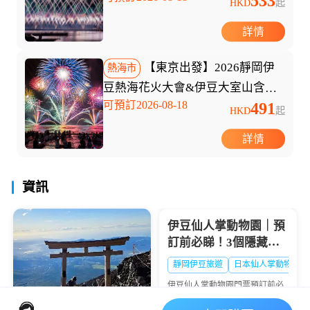
533
HKD
起
詳情
【東京出發】2026靜岡伊
熱海市
豆熱海花火大會&伊豆大室山含纜
可預訂2026-08-18
491
車&鎌倉高校一日遊
HKD
起
詳情
資訊
伊豆仙人掌動物園｜預
訂前必睇！3個隱藏細
節唔好錯過✨
靜岡伊豆旅遊
日本仙人掌動物園
伊豆仙人掌動物園門票預訂前必
看！7天兌換期限、冬夏開放時
間、免費兒童政策全解析，冬季