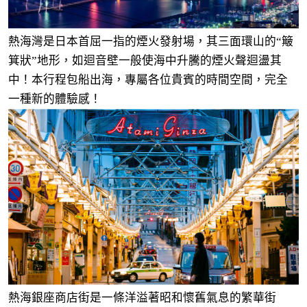
熱海灣是日本首屈一指的煙火發射場，其三面環山的“簸
箕狀”地形，如迴音壁一般使海中升騰的煙火聲迴盪其
中！本行程包船出海，專屬各位貴賓的時間空間，完全
一種新的體驗感！
熱海銀座商店街是一條洋溢著昭和懷舊氣息的繁華街