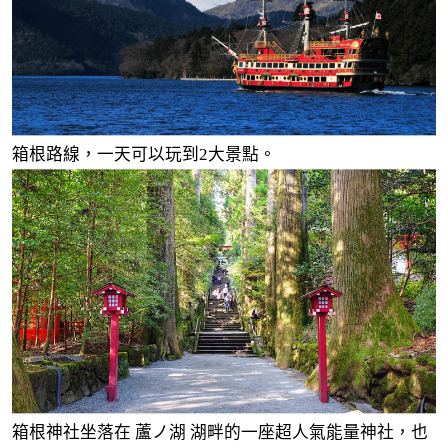
箱根路線，一天可以玩到2大景點。
箱根神社坐落在 蘆ノ湖 湖畔的一座超人氣能量神社，也