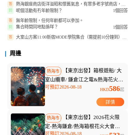
熱海銀座商店街洋溢昭和懷舊氣息，有眾多老字號商店，花
答
火大會期間更有上百家小吃攤，...
呢個活動有冇年齡限制？
1個回答
問
無年齡限制，任何年齡都可以參加。
答
集合時間同地點係咩？
1個回答
問
大室山方案11:00新宿MODE學院集合（需提前10分鐘到）；
答
箱根方案12:30同一地點集合。
周邊
【東京出發】箱根遊船/ 大
熱海市
室山纜車/ 鎌倉江之電&熱海花火大
可預訂2026-08-18
586
會一日遊
HKD
起
詳情
【東京出發】2026花火限
熱海市
定-熱海鎌倉/熱海箱根花火大會一
可預訂2026-08-18
日遊