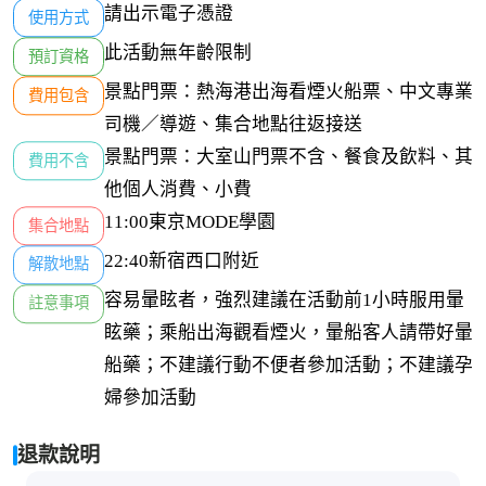
請出示電子憑證
使用方式
此活動無年齡限制
預訂資格
景點門票：熱海港出海看煙火船票、中文專業
費用包含
司機／導遊、集合地點往返接送
景點門票：大室山門票不含、餐食及飲料、其
費用不含
他個人消費、小費
11:00東京MODE學園
集合地點
22:40新宿西口附近
解散地點
容易暈眩者，強烈建議在活動前1小時服用暈
註意事項
眩藥；乘船出海觀看煙火，暈船客人請帶好暈
船藥；不建議行動不便者參加活動；不建議孕
婦參加活動
退款說明