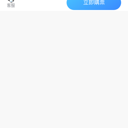
立即購票
水豚溫泉亮點搶先知，名古屋週
客服
邊遊首選！
2026富士山登山保姆級
東京出發熱海一日遊實
攻略！小白也能登頂
測｜大室山抹茶山+包
富士登山
富士爬山時間
日本爬山
船花火超讚💥
熱海花火
大室山
東京周邊遊
登上日本蕞高峰（海拔3776
米），在山頂看一次“禦來光”
東京出發熱海一日遊，大室山抹
（日出），絕對是這輩子最難忘
茶布丁造型+包船海上花火，避坑
的回憶！ 2026年的登山季即將開
建議實測
啟，攻略我已經幫你做好了，建
議直接收好！
夯爆東京周邊一日遊✨
大室山+熱海花火浪漫
到犯規
東京周邊一日遊
熱海花火大會
伊豆大室山