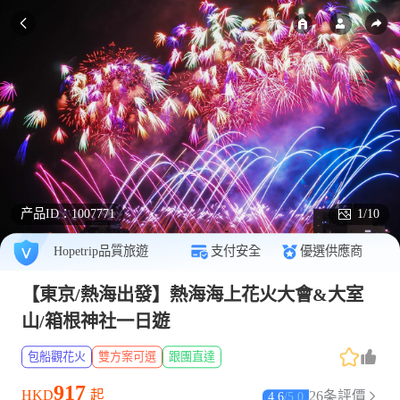
产品ID：
1007771
1/10
Hopetrip品質旅遊
支付安全
優選供應商
【東京/熱海出發】熱海海上花火大會&大室
山/箱根神社一日遊
包船觀花火
雙方案可選
跟團直達
917
HKD
起
26条評價
4.6
/
5.0