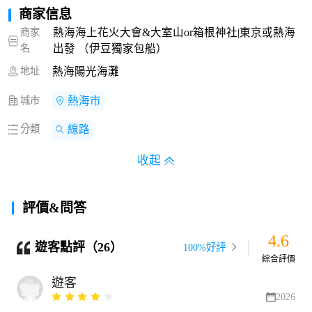
商家信息
商家
熱海海上花火大會&大室山or箱根神社|東京或熱海
名
出發 （伊豆獨家包船）
地址
熱海陽光海灘
城市
熱海市
分類
線路
收起
評價&問答
4.6
遊客點評（26）
100%好評
綜合評價
遊客
2026