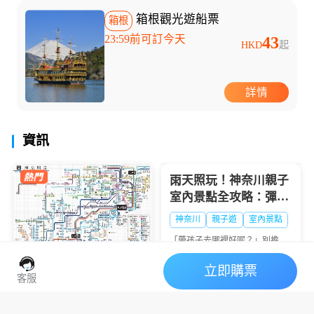
箱根觀光遊船票
箱根
23:59前可訂今天
43
HKD
起
詳情
資訊
賞期通常在每年7月中...
雨天照玩！神奈川親子
室內景點全攻略：彈跳
樂園、工廠見學、水族
神奈川
親子遊
室內景點
館推薦
​「帶孩子去哪裡好呢？」別擔
心！神奈川縣有許多不受天氣影
響的精彩室內景點。正因為是雨
立即購票
天，更適合和孩子一起享受平日
2025日本神奈川縣地鐵
客服
無法體驗的活動、充滿新發現的
線路圖介紹：便捷通達
一天！從在室內盡情活...
的都市脈絡
2026神奈川花火大會完