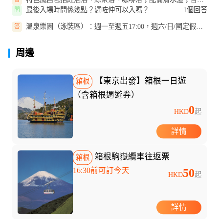
之湯套票可體驗室內外溫泉、陶...
最後入場時間係幾點？遲咗仲可以入嗎？
1個回答
問
溫泉樂園（泳裝區）：週一至週五17:00，週六/日/國定假日
答
18:00；森之湯每日18:00；遲咗...
周邊
【東京出發】箱根一日遊
箱根
（含箱根週遊券）
0
HKD
起
詳情
箱根駒嶽纜車往返票
箱根
16:30前可訂今天
50
HKD
起
詳情