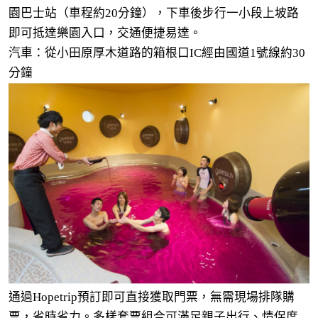
園巴士站（車程約20分鐘），下車後步行一小段上坡路
即可抵達樂園入口，交通便捷易達。
汽車：從小田原厚木道路的箱根口IC經由國道1號線約30
分鐘
通過Hopetrip預訂即可直接獲取門票，無需現場排隊購
票，省時省力。多樣套票組合可滿足親子出行、情侶度