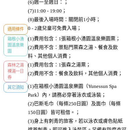
(6)週一至週日：；

(7)11:00 - 19:00；

(8)最後入場時間：關閉前1小時；
0 - 2歲兒童可免費入場；
適用條件
(1)費用包含：1張箱根小湧園溫泉樂園票；

箱根小湧

園溫泉樂

(2)費用不含：景點門票森之湯、餐食及飲
園
料、其他個人消費；
(1)費用包含：1張森之湯票；

森林之湯

裸湯一日

(2)費用不含：餐食及飲料，其他個人消費；
券
(1)在箱根小湧園溫泉樂園（Yunessun Spa 
其它須知
Park）內，請務必穿著泳衣或泳裝；

(2)巴斯毛巾（每條250日圓）及面巾（每條
150日圓）皆可租借。；

(3)身上有刺青的旅客，若以泳衣或膚色貼紙