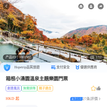
产品ID：
1001502
1/12
Hopetrip品質旅遊
支付安全
優選供應商
箱根小湧園溫泉主題樂園門票
創意風呂
無需排隊
親子適合
HKD
起
27条評價
4.7
/
5.0