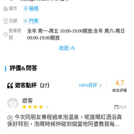
城市
箱根
分類
門票
營業時
全年 周一-周五 10:00-19:00開放;全年 周六-周日
間
09:00-19:00開放
收起
評價&問答
4.7
遊客點評（27）
100%好評
綜合評價
遊客
2026
今次同朋友專程過來泡温泉，呢度嘅紅酒浴真
係好特別，泡嘅時候仲碰到個當地阿婆教我每...