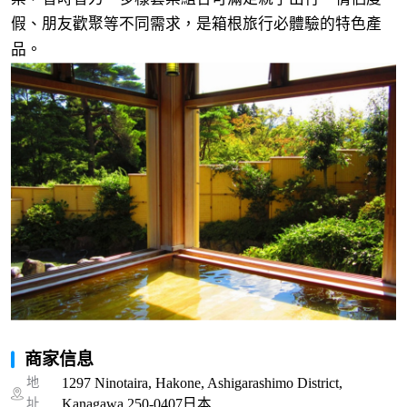
假、朋友歡聚等不同需求，是箱根旅行必體驗的特色產
品。
商家信息
地
1297 Ninotaira, Hakone, Ashigarashimo District,
址
Kanagawa 250-0407日本