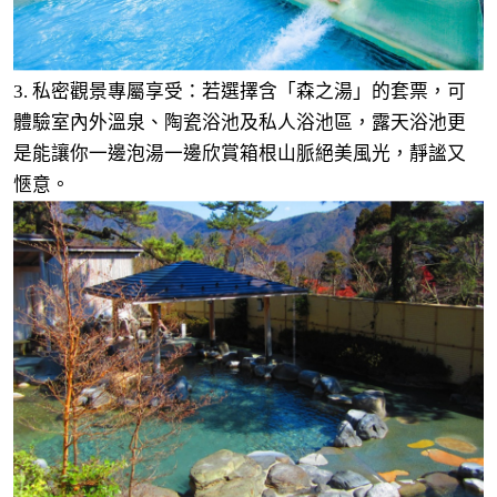
3. 私密觀景專屬享受：若選擇含「森之湯」的套票，可
體驗室內外溫泉、陶瓷浴池及私人浴池區，露天浴池更
是能讓你一邊泡湯一邊欣賞箱根山脈絕美風光，靜謐又
愜意。