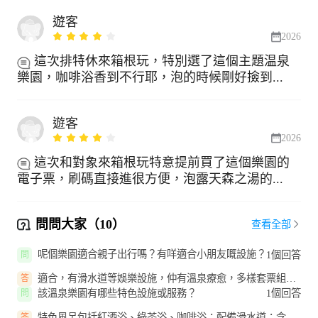
遊客
2026
這次排特休來箱根玩，特別選了這個主題温泉
樂園，咖啡浴香到不行耶，泡的時候剛好撿到...
遊客
2026
這次和對象來箱根玩特意提前買了這個樂園的
電子票，刷碼直接進很方便，泡露天森之湯的...
問問大家（10）
查看全部
呢個樂園適合親子出行嗎？有咩適合小朋友嘅設施？
1個回答
問
適合，有滑水道等娛樂設施，仲有溫泉療愈，多樣套票組合
答
可滿足親子出行需求。
該溫泉樂園有哪些特色設施或服務？
1個回答
問
特色風呂包括紅酒浴、綠茶浴、咖啡浴；配備滑水道；含森
答