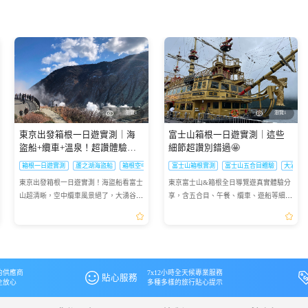
瀏覽1
瀏覽1
東京出發箱根一日遊實測｜海
富士山箱根一日遊實測｜這些
盜船+纜車+溫泉！超讚體驗全
細節超讚別錯過🤩
記錄✨
箱根一日遊實測
蘆之湖海盜船
箱根空中纜車
富士山箱根實測
富士山五合目體驗
大涌谷
東京出發箱根一日遊實測！海盜船看富士
東京富士山&箱根全日導覽遊真實體驗分
山超清晰，空中纜車風景絕了，大湧谷硫
享，含五合目、午餐、纜車、遊船等細
磺味濃，溫泉邊泡邊賞景，真實體驗分享
節，讓你知道行程有多贊！
～
的供應商
7x12小時全天候專業服務
貼心服務
全放心
多種多樣的旅行貼心提示