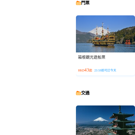
門票
箱根觀光遊船票
43
HKD
起
23:59前可訂今天
交通