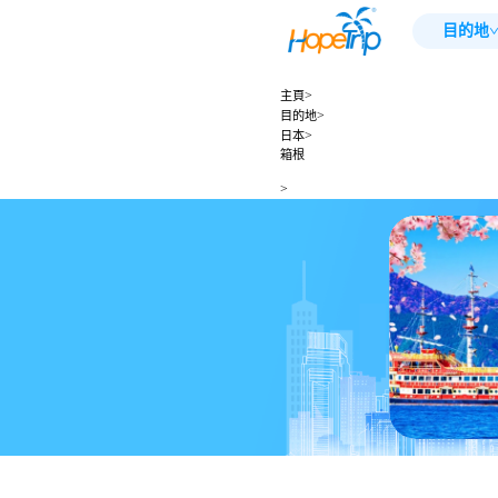
目的地
>
主頁
>
目的地
>
日本
箱根
>