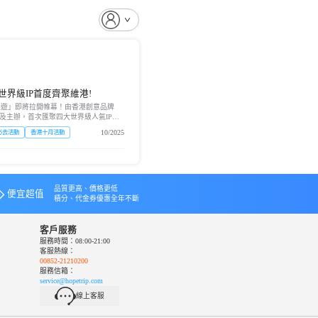
世界級IP首度齊聚維港!
巡遊」即將拉開帷幕！由香港創意品牌
ved 策劃及主辦，首次匯聚四大世界級人氣IP
A夢、KAWS & 芝麻街充滿活力...
10/2025
必去活動
香港十月活動
品質更高、價格更低
便宜超值
積分、代金券優惠全年不斷
客戶服務
服務時間：08:00-21:00
客服熱線：
00852-21210200
服務信箱：
service@hopetrip.com
線上客服