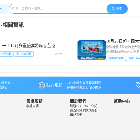
搜索
-相關資訊
10月25日起，四大
世一！10月多重盛宴將席卷全港
​全球首個「維港海上大
@AllRightsReser
10/2025
港熱門活動
香港必去活動
——🤩陪伴我們成長的哆啦
香港熱門活動
香港十月
的供應商
7x12小時全天候專業服務
貼心服務
全放心
多種多樣的旅行貼心提示
售後服務
關於我們
幫助中心
收據申請
盼游HOPETRIP介紹
盼游HOPETRIP牌照
聯絡我們