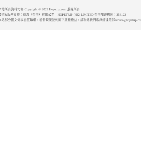
本站所有資料均為 Copyright © 2025 Hopetrip.com 版權所有
技術&服務支持：盼游（香港）有限公司 HOPETRIP (HK) LIMITED 香港旅遊牌照：354122
本站部分圖文分享自互聯網，若發現侵犯到閣下版權權益，請聯絡我們客戶經理電郵service@hopetrip.co