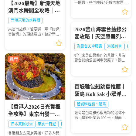
好？
【2026最新】新濠天地
一開賣，熱門時段5分鐘內就賣晒
——唔係演唱會飛，而係三鷹之
澳門水舞間全攻略｜演
森吉卜力美術館嘅門票。作為宮
出介紹、門票購買、座
崎駿動畫迷嘅聖地，三鷹之森吉
新濠天地的水舞間
卜力美術館係每個去東...
位表選座技巧，一生必
2026釜山海雲台藍線公
來澳門旅遊，若要選一場「錯過
看的水上盛宴
會後悔」的頂級演出，位於新濠
園攻略｜天空膠囊列
天地的水舞間（House of Dancing
車、海岸列車線上預約
Water） 絕對是首選！這場耗資超
海雲台天空膠囊
海灘列車
網紅
過20億人民幣打造的水上匯演，
步驟圖解
以震撼的特技、魔...
近年來釜山最熱門的景點，非海
雲台藍線公園列車莫屬了，隨著
列車緩慢前行，眺望一望無際的
海景，可說是相當療癒，不僅是
國外旅客爭相前往的景點，在韓
國當地也是人氣景點，...
芭堤雅包船跳島推薦｜
薩島 Koh Sak 小眾浮潛
秘境遊玩攻略
芭堤雅包船、薩島
【香港人2026日光賞楓
薩島是芭堤雅形似馬蹄的迷你小
全攻略】東京出發一日
島，僅距格蘭島 600 米，總面積
遊景點、時間、交通一
0.05 平方千米，坐擁優質珊瑚礁
日本賞楓必去
東京一日遊
日光攻略
海域，海面風浪平緩、海水清
次睇晒🍁
澈，非常適合浮潛愛好者下海觀
香港朋友去東京賞楓，好多人都