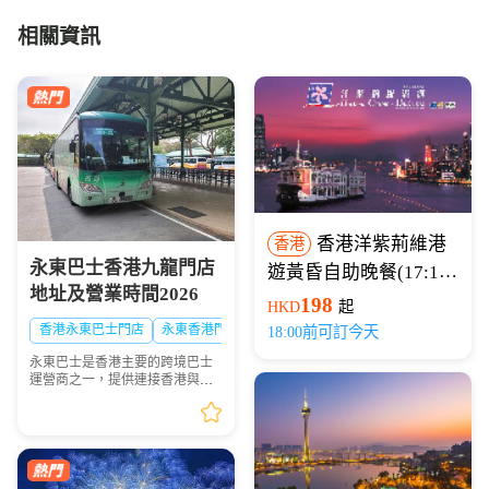
相關資訊
香港洋紫荊維港
香港
永東巴士香港九龍門店
遊黃昏自助晚餐(17:15
地址及營業時間2026
開船)
198
HKD
起
香港永東巴士門店
永東香港門店
18:00前可訂今天
永東巴士是香港主要的跨境巴士
運營商之一，提供連接香港與內
地多個城市的服務。是香港五大
直通過境巴士公司之一。以下整
理永東巴士香港九龍門店地址及
營業時間供大家出行參...