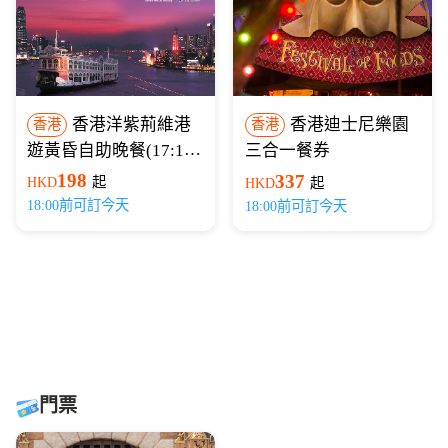
香港洋紫荊維港
香港迪士尼樂園
香港
香港
遊黃昏自助晚餐(17:15
三合一餐券
開船)
198
337
HKD
起
HKD
起
18:00前可訂今天
18:00前可訂今天
門票