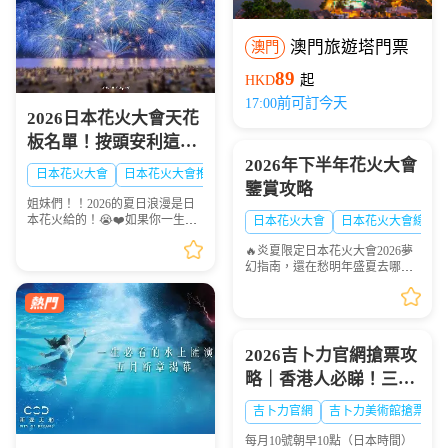
澳門旅遊塔門票
澳門
89
HKD
起
17:00前可訂今天
2026日本花火大會天花
板名單！按頭安利這8
2026年下半年花火大會
大絕美現場，浪漫一整
日本花火大會
日本花火大會推薦
日本夏日花火大會
鑒賞攻略
夏！🎆✨
姐妹們！！2026的夏日浪漫是日
本花火給的！😭❤️如果你一生一
日本花火大會
日本花火大會線路
定要看一次日本的煙火，這份
🔥炎夏限定日本花火大會2026夢
「2026夏日必去日本花火天花板
幻指南，還在愁明年盛夏去哪
排行榜」趕緊點讚收藏🌟！每一
玩？快收下這份日本花火大會清
場都是視覺盛宴，錯過...
單！浪漫與震撼並存，錯過等一
年💫
2026吉卜力官網搶票攻
略｜香港人必睇！三鷹
之森吉卜力美術館門票
吉卜力官網
吉卜力美術館搶票
點買？官網冇飛點算
每月10號朝早10點（日本時間）