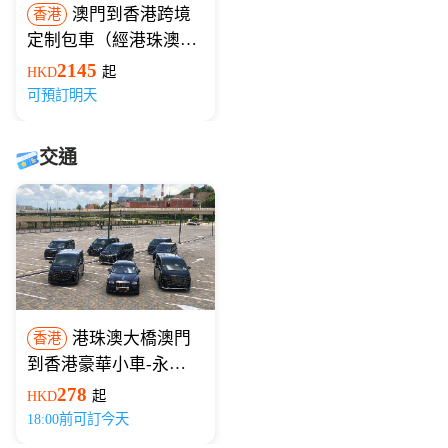
澳門到香港跨境
香港
定制包車（經港珠澳大
橋）
2145
HKD
起
可預訂明天
交通
港珠澳大橋澳門
香港
到香港豪華小車-永東
巴士
278
HKD
起
18:00前可訂今天