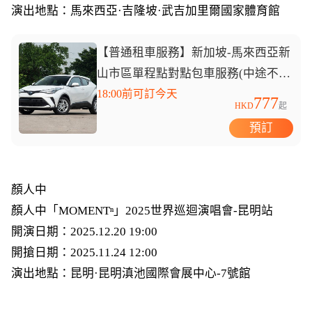
演出地點：馬來西亞·吉隆坡·武吉加里爾國家體育館
【普通租車服務】新加坡-馬來西亞新
山市區單程點對點包車服務(中途不
停)
18:00前可訂今天
777
HKD
起
預訂
顏人中
顏人中「MOMENTⁿ」2025世界巡迴演唱會-昆明站
開演日期：2025.12.20 19:00
開搶日期：2025.11.24 12:00
演出地點：昆明·昆明滇池國際會展中心-7號館