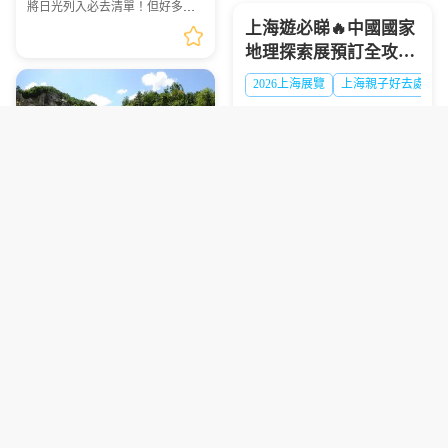
賞多彩珊瑚與熱帶魚群...
將日光列入必去清單！但好多港
澳遊客踩坑：自由行搭 JR 去日光
上海遊必睇🔥中國國家
要不停轉車，紅葉季列車爆滿搶
地理探索展預訂全攻略
位難；想自駕，單人租車成本
高，紅葉旺季山區車位...
超抵玩
2026上海展覽
上海親子好去處
2026-2027中國國家地理探索展上
海站預訂攻略，港澳遊客赴滬觀
展必看，門票類型、兑換須知一
文理清
保姆級坡州1天2夜露營
2027釜山慶州櫻花節攻
包車遊避坑指南 看完少
略｜超抵拼團行程懶人
走彎路
京畿道旅遊攻略
韓國包車旅遊
DMZ旅遊注意事項
包 避坑必看
釜山慶州櫻花節
2027韓國櫻花
彙整坡州1天2夜露營包車遊全程
實用避坑建議，為計劃前往的遊
港澳旅客視角分享2027釜山慶州
客提供清晰的行程規劃參考。
櫻花節拼團預訂技巧，附接載點
選擇、行程亮點等實用乾貨，幫
你避坑省錢
澳門旅遊必吃！夯爆平
價自助餐實測指南✨