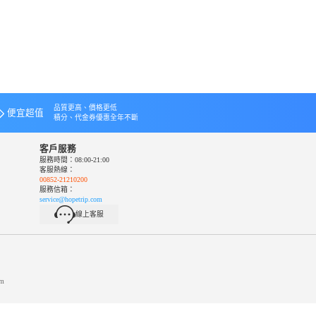
品質更高、價格更低
便宜超值
積分、代金券優惠全年不斷
客戶服務
服務時間：08:00-21:00
客服熱線：
00852-21210200
服務信箱：
service@hopetrip.com
線上客服
m