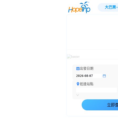
大巴票
出發日期
抵達站點
立即