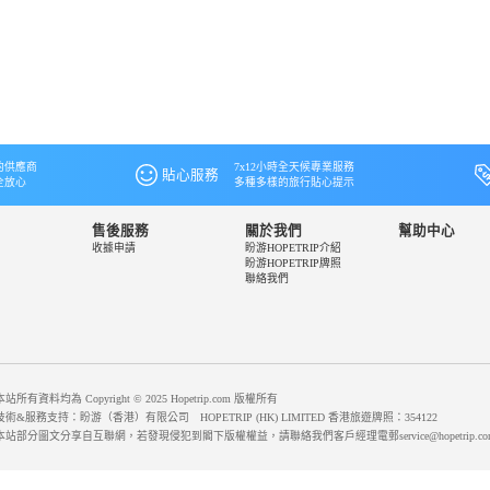
的供應商
7x12小時全天候專業服務
貼心服務
全放心
多種多樣的旅行貼心提示
售後服務
關於我們
幫助中心
收據申請
盼游HOPETRIP介紹
盼游HOPETRIP牌照
聯絡我們
本站所有資料均為 Copyright © 2025 Hopetrip.com 版權所有
技術&服務支持：盼游（香港）有限公司 HOPETRIP (HK) LIMITED 香港旅遊牌照：354122
本站部分圖文分享自互聯網，若發現侵犯到閣下版權權益，請聯絡我們客戶經理電郵service@hopetrip.co