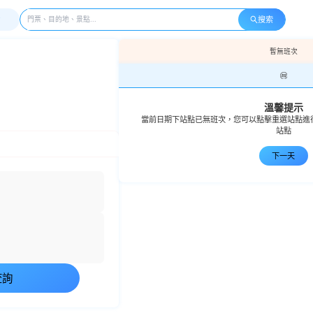
搜索
暫無班次
溫馨提示
當前日期下站點已無班次，您可以點擊重選站點進
站點
下一天
查詢