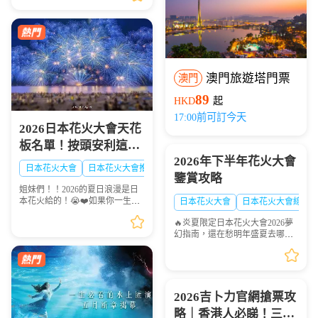
理永東巴士香港九龍門店地址及
營業時間供大家出行參...
澳門旅遊塔門票
澳門
89
HKD
起
17:00前可訂今天
2026日本花火大會天花
板名單！按頭安利這8
2026年下半年花火大會
大絕美現場，浪漫一整
日本花火大會
日本花火大會推薦
日本夏日花火大會
鑒賞攻略
夏！🎆✨
姐妹們！！2026的夏日浪漫是日
本花火給的！😭❤️如果你一生一
日本花火大會
日本花火大會線路
定要看一次日本的煙火，這份
🔥炎夏限定日本花火大會2026夢
「2026夏日必去日本花火天花板
幻指南，還在愁明年盛夏去哪
排行榜」趕緊點讚收藏🌟！每一
玩？快收下這份日本花火大會清
場都是視覺盛宴，錯過...
單！浪漫與震撼並存，錯過等一
年💫
2026吉卜力官網搶票攻
略｜香港人必睇！三鷹