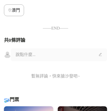
澳門
——END——
共0條評論
暫無評論，快來搶沙發吧~
門票