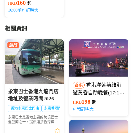
160
HKD
起
16:00前可訂明天
相關資訊
香港洋紫荊維港
香港
永東巴士香港九龍門店
遊黃昏自助晚餐(17:15
地址及營業時間2026
開船)
198
HKD
起
香港永東巴士門店
永東香港門店
可預訂明天
永東巴士是香港主要的跨境巴士
運營商之一，提供連接香港與內
地多個城市的服務。是香港五大
直通過境巴士公司之一。以下整