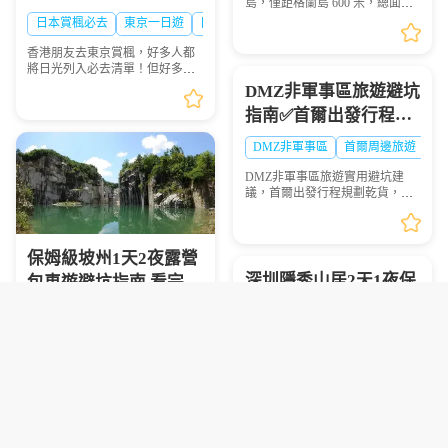
島，僅距格蘭島 600 米，總面積
遊景點、時間、交通一
0.05 平方千米，坐擁優質珊瑚礁
日本賞楓必去
東京一日遊
日光攻略
海域，海面風浪平緩、海水清
次睇晒🍁
澈，非常適合浮潛愛好者下海觀
香港朋友去東京賞楓，好多人都
賞多彩珊瑚與熱帶魚群...
將日光列入必去清單！但好多港
澳遊客踩坑：自由行搭 JR 去日光
DMZ非軍事區旅遊避坑
要不停轉車，紅葉季列車爆滿搶
指南✅首爾出發行程規
位難；想自駕，單人租車成本
高，紅葉旺季山區車位...
劃全攻略
DMZ非軍事區
首爾周邊旅遊
江
DMZ非軍事區旅遊實用避坑建
議，首爾出發行程規劃乾貨，參
觀注意事項總結，赴韓旅遊必備
參考
保姆級坡州1天2夜露營
深圳隱秀山居2天1夜保
包車遊避坑指南 看完少
姆級攻略✅親子出行避
走彎路
京畿道旅遊攻略
韓國包車旅遊
DMZ旅遊注意事項
坑指南
深圳隱秀山居攻略
隱秀山居入住
彙整坡州1天2夜露營包車遊全程
實用避坑建議，為計劃前往的遊
深圳隱秀山居2天1夜套票實用避
客提供清晰的行程規劃參考。
坑指南，包含預訂、入住、玩樂
全流程注意事項，出行前必看。