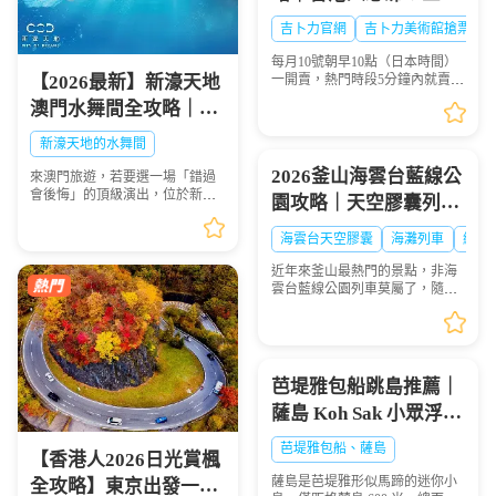
之森吉卜力美術館門票
吉卜力官網
吉卜力美術館搶票
點買？官網冇飛點算
每月10號朝早10點（日本時間）
好？
【2026最新】新濠天地
一開賣，熱門時段5分鐘內就賣晒
——唔係演唱會飛，而係三鷹之
澳門水舞間全攻略｜演
森吉卜力美術館嘅門票。作為宮
出介紹、門票購買、座
崎駿動畫迷嘅聖地，三鷹之森吉
新濠天地的水舞間
卜力美術館係每個去東...
位表選座技巧，一生必
2026釜山海雲台藍線公
來澳門旅遊，若要選一場「錯過
看的水上盛宴
會後悔」的頂級演出，位於新濠
園攻略｜天空膠囊列
天地的水舞間（House of Dancing
車、海岸列車線上預約
Water） 絕對是首選！這場耗資超
海雲台天空膠囊
海灘列車
網紅
過20億人民幣打造的水上匯演，
步驟圖解
以震撼的特技、魔...
近年來釜山最熱門的景點，非海
雲台藍線公園列車莫屬了，隨著
列車緩慢前行，眺望一望無際的
海景，可說是相當療癒，不僅是
國外旅客爭相前往的景點，在韓
國當地也是人氣景點，...
芭堤雅包船跳島推薦｜
薩島 Koh Sak 小眾浮潛
秘境遊玩攻略
芭堤雅包船、薩島
【香港人2026日光賞楓
薩島是芭堤雅形似馬蹄的迷你小
全攻略】東京出發一日