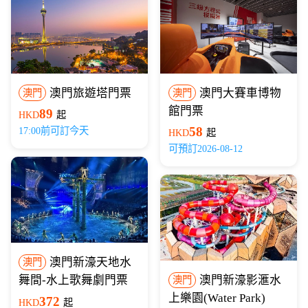
澳門旅遊塔門票
澳門大賽車博物
澳門
澳門
館門票
89
HKD
起
58
17:00前可訂今天
HKD
起
可預訂2026-08-12
澳門新濠天地水
澳門
舞間-水上歌舞劇門票
澳門新濠影滙水
澳門
上樂園(Water Park)
372
HKD
起