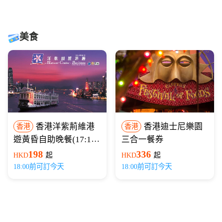
美食
香港洋紫荊維港
香港迪士尼樂園
香港
香港
遊黃昏自助晚餐(17:15
三合一餐券
開船)
198
336
HKD
起
HKD
起
18:00前可訂今天
18:00前可訂今天