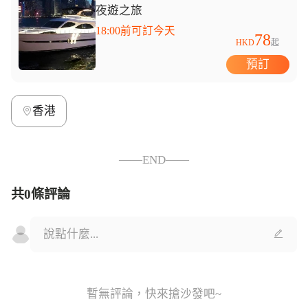
夜遊之旅
18:00前可訂今天
78
HKD
起
預訂
香港
——END——
共0條評論
暫無評論，快來搶沙發吧~