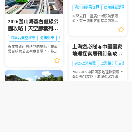
Online”盛大啟幕，-6℃
廣州融創雪世界
廣州融創滑雪票
解鎖最酷夏天
炎炎夏日，當廣州街頭熱浪滾
2026釜山海雲台藍線公
滾，有一處地方卻常年飄雪——
廣州熱雪奇跡（原廣州融創雪世
園攻略｜天空膠囊列
界）正以-4℃至-6℃的恒溫，為
車、海岸列車線上預約
華南地區帶來獨一無二的冰雪避
海雲台天空膠囊
海灘列車
網紅打卡
暑體驗。2026年7月9日，...
步驟圖解
上海遊必睇🔥中國國家
近年來釜山最熱門的景點，非海
雲台藍線公園列車莫屬了，隨著
地理探索展預訂全攻略
列車緩慢前行，眺望一望無際的
超抵玩
海景，可說是相當療癒，不僅是
2026上海展覽
上海親子好去處
國外旅客爭相前往的景點，在韓
國當地也是人氣景點，...
2026-2027中國國家地理探索展上
海站預訂攻略，港澳遊客赴滬觀
展必看，門票類型、兑換須知一
文理清
2027釜山慶州櫻花節攻
保姆級坡州1天2夜露營
略｜超抵拼團行程懶人
包車遊避坑指南 看完少
包 避坑必看
釜山慶州櫻花節
2027韓國櫻花
走彎路
京畿道旅遊攻略
韓國包車旅遊
DMZ旅遊注意事項
港澳旅客視角分享2027釜山慶州