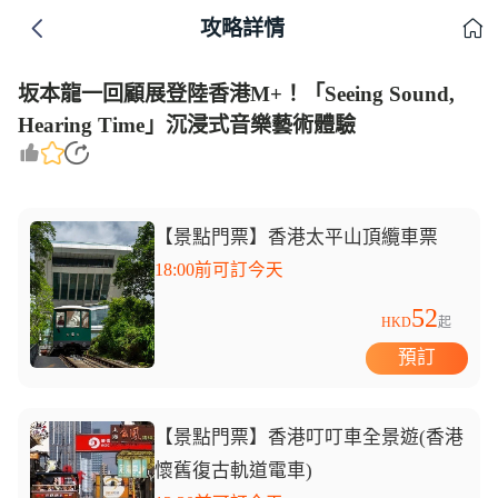
攻略詳情
坂本龍一回顧展登陸香港M+！「Seeing Sound,
Hearing Time」沉浸式音樂藝術體驗
【景點門票】香港太平山頂纜車票
18:00前可訂今天
52
HKD
起
預訂
【景點門票】香港叮叮車全景遊(香港
懷舊復古軌道電車)