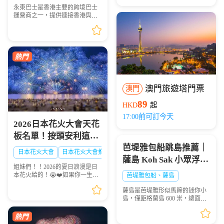
永東巴士是香港主要的跨境巴士
運營商之一，提供連接香港與內
地多個城市的服務。是香港五大
直通過境巴士公司之一。以下整
理永東巴士香港九龍門店地址及
營業時間供大家出行參...
澳門旅遊塔門票
澳門
89
HKD
起
17:00前可訂今天
2026日本花火大會天花
板名單！按頭安利這8
芭堤雅包船跳島推薦｜
大絕美現場，浪漫一整
日本花火大會
日本花火大會推薦
日本夏日花火大會
薩島 Koh Sak 小眾浮潛
夏！🎆✨
姐妹們！！2026的夏日浪漫是日
秘境遊玩攻略
本花火給的！😭❤️如果你一生一
芭堤雅包船、薩島
定要看一次日本的煙火，這份
薩島是芭堤雅形似馬蹄的迷你小
「2026夏日必去日本花火天花板
島，僅距格蘭島 600 米，總面積
排行榜」趕緊點讚收藏🌟！每一
0.05 平方千米，坐擁優質珊瑚礁
場都是視覺盛宴，錯過...
海域，海面風浪平緩、海水清
澈，非常適合浮潛愛好者下海觀