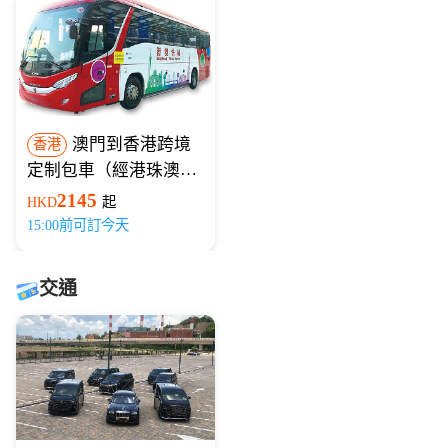
澳門到香港跨境
香港
定制包車（經港珠澳大
橋）
2145
HKD
起
15:00前可訂今天
交通