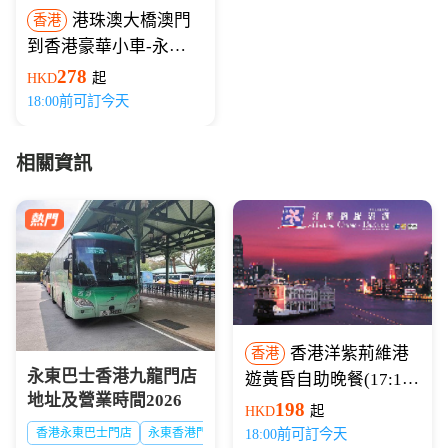
港珠澳大橋澳門
香港
到香港豪華小車-永東
巴士
278
HKD
起
18:00前可訂今天
相關資訊
香港洋紫荊維港
香港
永東巴士香港九龍門店
遊黃昏自助晚餐(17:15
地址及營業時間2026
開船)
198
HKD
起
香港永東巴士門店
永東香港門店
18:00前可訂今天