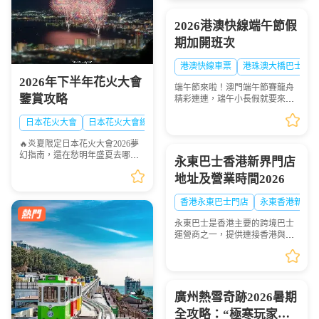
賞多彩珊瑚與熱帶魚群...
2026港澳快線端午節假
期加開班次
港澳快線車票
港珠澳大橋巴士
2026年下半年花火大會
端午節來啦！澳門端午節賽龍舟
鑒賞攻略
精彩連連，端午小長假就要來
啦！想去港澳兩地感受賽龍舟的
熱血激情？「港澳快線」貼心安
日本花火大會
日本花火大會線路
排：2026年6月19日到6月21日特
🔥炎夏限定日本花火大會2026夢
意加開臨時班次，讓你往...
幻指南，還在愁明年盛夏去哪
永東巴士香港新界門店
玩？快收下這份日本花火大會清
地址及營業時間2026
單！浪漫與震撼並存，錯過等一
年💫
香港永東巴士門店
永東香港新界
永東巴士是香港主要的跨境巴士
運營商之一，提供連接香港與內
地多個城市的服務。是香港五大
直通過境巴士公司之一。以下整
理永東巴士香港新界門店地址及
營業時間供大家出行參...
廣州熱雪奇跡2026暑期
全攻略：“極寒玩家