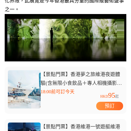
化界限，此展覽是今年香港最具分量的國際級藝術盛事
之一。
【景點門票】香港夢之旅維港夜遊體
驗(含無限小食飲品＋專人相機攝影
+觀光大使現場介紹）
18:00前可訂今天
95
HKD
起
預訂
【景點門票】香港維港一號遊艇維港