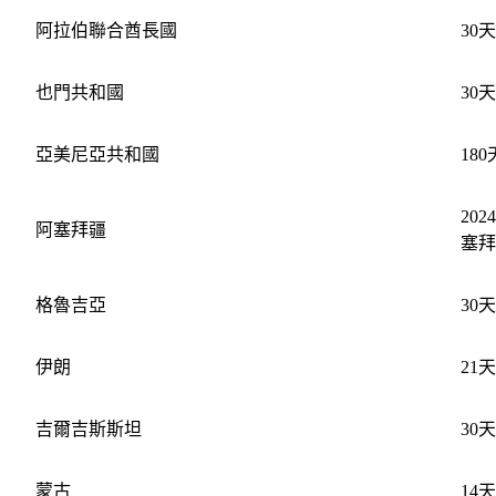
阿拉伯聯合酋長國
30天
也門共和國
30天
亞美尼亞共和國
180
20
阿塞拜疆
塞拜
格魯吉亞
30天
伊朗
21天
吉爾吉斯斯坦
30天
蒙古
14天