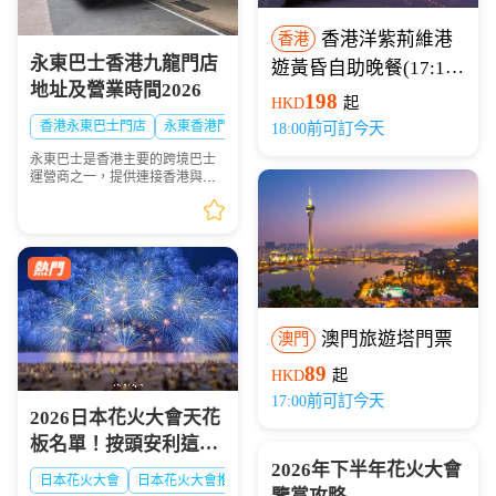
香港洋紫荊維港
香港
永東巴士香港九龍門店
遊黃昏自助晚餐(17:15
地址及營業時間2026
開船)
198
HKD
起
香港永東巴士門店
永東香港門店
18:00前可訂今天
永東巴士是香港主要的跨境巴士
運營商之一，提供連接香港與內
地多個城市的服務。是香港五大
直通過境巴士公司之一。以下整
理永東巴士香港九龍門店地址及
營業時間供大家出行參...
澳門旅遊塔門票
澳門
89
HKD
起
17:00前可訂今天
2026日本花火大會天花
板名單！按頭安利這8
2026年下半年花火大會
大絕美現場，浪漫一整
日本花火大會
日本花火大會推薦
日本夏日花火大會