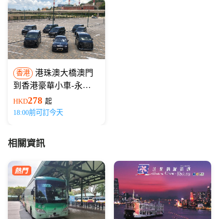
港珠澳大橋澳門
香港
到香港豪華小車-永東
巴士
278
HKD
起
18:00前可訂今天
相關資訊