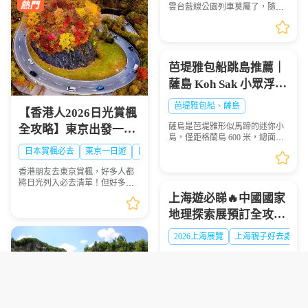
雲台藍線公園列車莫屬了，隨著
列車緩慢前行，眺望一望無際的
海景，可說是相當療癒，不僅是
國外旅客爭相前往的景點，在韓
國當地也是人氣景點，...
芭堤雅包船跳島推薦｜
薩島 Koh Sak 小眾浮潛
秘境遊玩攻略
芭堤雅包船、薩島
【香港人2026日光賞楓
薩島是芭堤雅形似馬蹄的迷你小
全攻略】東京出發一日
島，僅距格蘭島 600 米，總面積
遊景點、時間、交通一
0.05 平方千米，坐擁優質珊瑚礁
日本賞楓必去
東京一日遊
日光攻略
海域，海面風浪平緩、海水清
次睇晒🍁
澈，非常適合浮潛愛好者下海觀
香港朋友去東京賞楓，好多人都
賞多彩珊瑚與熱帶魚群...
將日光列入必去清單！但好多港
澳遊客踩坑：自由行搭 JR 去日光
上海遊必睇🔥中國國家
要不停轉車，紅葉季列車爆滿搶
地理探索展預訂全攻略
位難；想自駕，單人租車成本
高，紅葉旺季山區車位...
超抵玩
2026上海展覽
上海親子好去處
2026-2027中國國家地理探索展上
海站預訂攻略，港澳遊客赴滬觀
展必看，門票類型、兑換須知一
文理清