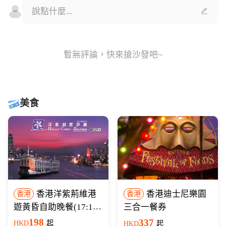
暫無評論，快來搶沙發吧~
美食
香港洋紫荊維港
香港迪士尼樂園
香港
香港
遊黃昏自助晚餐(17:15
三合一餐券
開船)
198
337
HKD
起
HKD
起