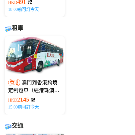
491
HKD
起
18:00前可訂今天
租車
澳門到香港跨境
香港
定制包車（經港珠澳大
橋）
2145
HKD
起
15:00前可訂今天
交通