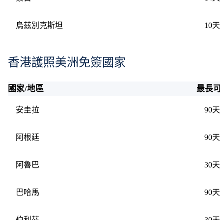
烏茲別克斯坦
10天
香港護照美洲免簽國家
國家/地區
最長可
安圭拉
90天
阿根廷
90天
阿魯巴
30天
巴哈馬
90天
伯利茲
30天