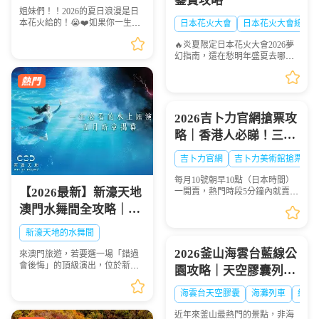
鑒賞攻略
夏！🎆✨
姐妹們！！2026的夏日浪漫是日
本花火給的！😭❤️如果你一生一
日本花火大會
日本花火大會線路
定要看一次日本的煙火，這份
🔥炎夏限定日本花火大會2026夢
「2026夏日必去日本花火天花板
幻指南，還在愁明年盛夏去哪
排行榜」趕緊點讚收藏🌟！每一
玩？快收下這份日本花火大會清
場都是視覺盛宴，錯過...
單！浪漫與震撼並存，錯過等一
年💫
2026吉卜力官網搶票攻
略｜香港人必睇！三鷹
之森吉卜力美術館門票
吉卜力官網
吉卜力美術館搶票
點買？官網冇飛點算
每月10號朝早10點（日本時間）
好？
【2026最新】新濠天地
一開賣，熱門時段5分鐘內就賣晒
——唔係演唱會飛，而係三鷹之
澳門水舞間全攻略｜演
森吉卜力美術館嘅門票。作為宮
出介紹、門票購買、座
崎駿動畫迷嘅聖地，三鷹之森吉
新濠天地的水舞間
卜力美術館係每個去東...
位表選座技巧，一生必
2026釜山海雲台藍線公
來澳門旅遊，若要選一場「錯過
看的水上盛宴
會後悔」的頂級演出，位於新濠
園攻略｜天空膠囊列
天地的水舞間（House of Dancing
車、海岸列車線上預約
Water） 絕對是首選！這場耗資超
海雲台天空膠囊
海灘列車
網紅
過20億人民幣打造的水上匯演，
步驟圖解
以震撼的特技、魔...
近年來釜山最熱門的景點，非海