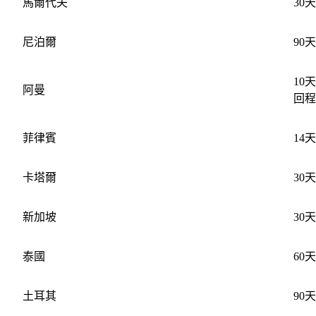
馬爾代夫
30天
尼泊爾
90天
10
阿曼
回程
菲律賓
14天
卡塔爾
30天
新加坡
30天
泰國
60天
土耳其
90天