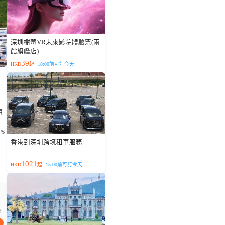
深圳樹莓VR未來影院體驗票(兩
館旗艦店)
39
HKD
起
18:00前可訂今天
目
%
香港到深圳跨境租車服務
1021
HKD
起
15:00前可訂今天
起