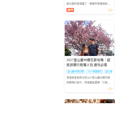
線公園列車莫屬了，隨著列車緩慢前
行，眺望一望無際的海景，可說是相當
2
療癒，不僅是國外旅客爭相前往的景
點，在韓國當地也是人氣景點，...
瀏覽16
2027釜山慶州櫻花節攻略｜超
抵拼團行程懶人包 避坑必看
釜山慶州櫻花節
2027韓國櫻花
釜山賞櫻
港澳旅客視角分享2027釜山慶州櫻花節
拼團預訂技巧，附接載點選擇、行程亮
點等實用乾貨，幫你避坑省錢
3