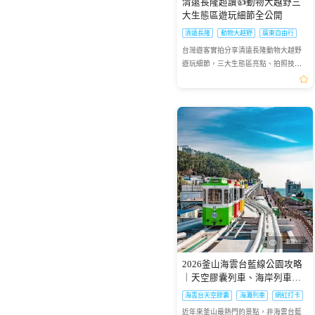
清遠長隆超讚👍動物大越野三
大生態區遊玩細節全公開
清遠長隆
動物大越野
廣東自由行
台灣遊客實拍分享清遠長隆動物大越野
遊玩細節，三大生態區亮點、拍照技巧
一次看懂。
瀏覽35
2026釜山海雲台藍線公園攻略
｜天空膠囊列車、海岸列車線
上預約步驟圖解
海雲台天空膠囊
海灘列車
網紅打卡
近年來釜山最熱門的景點，非海雲台藍