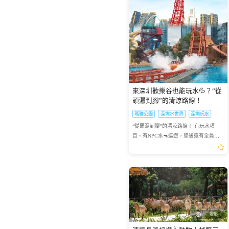
炎炎夏日，當廣州街頭熱浪滾滾，有一
端午節來啦！澳門端午節賽龍舟精彩連
永東巴士是香港主要的跨境巴士運營商
端午節將至，想要體驗熱熱鬧鬧又別具
富國島必玩一日遊攻略，一次解鎖雙島
港澳遊客親測富國島冰雪叢林遊玩攻
台灣遊客實測海雲台天空膠囊遊玩體
港澳遊客親測清邁X-Centre越野卡丁車套
處地方卻常年飄雪——廣州熱雪奇跡
連，端午小長假就要來啦！想去港澳兩
之一，提供連接香港與內地多個城市的
一格的暑假？廣州融創樂園絕對是不二
浮潛看珊瑚、Aquatopia水上樂園設施、
略，含預訂技巧、接駁交通、避坑指
驗，分享沿途風景、拍照技巧、遊玩小
票選購攻略，附預訂避坑技巧，超抵玩
（原廣州融創雪世界）正以-4℃至-6℃的
地感受賽龍舟的熱血激情？「港澳快
服務。是香港五大直通過境巴士公司之
之選。在這裏，傳統元素與現代遊樂設
世界最長跨海纜車觀日落，附實用避坑
南，帶你玩轉熱帶裏的冰雪世界，拍出
技巧，輕鬆玩遍藍線公園
適合全家出遊
1
深圳前海冰雪世界門票(熱雪奇
澳門新濠天地水舞間-水上歌舞
恒溫，為華南地區帶來獨一無二的冰雪
線」貼心安排：2026年6月19日到6月21
一。以下整理永東巴士香港新界門店地
施完美融合，八大精彩活動帶你嗨翻整
技巧
爆贊朋友圈大片
跡)
劇門票
避暑體驗。2026年7月9日，...
日特意加開臨時班次，讓你往...
址及營業時間供大家出行參...
個假期，讓你的暑假不再千...
245
372
HKD
HKD
起
起
可預訂2026-08-10
18:00前可訂今天
來深圳歡樂谷也能玩水💦？“從
頭濕到腳”的清涼路線！
瑪雅公園
深圳水世界
深圳玩水
“從頭濕到腳”的清涼路線！ 有玩水項
目、有NPC水🔫巡遊，墜後還有全員開
戰的水🔫大戰——想降溫🧊、想互動、
想拍點夏日氛圍感照片的寶子，可以直
接抄這份攻略👇
瀏覽2