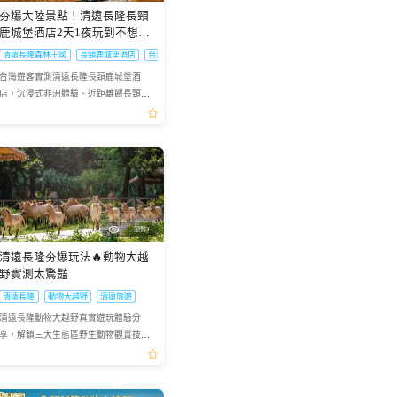
夯爆大陸景點！清遠長隆長頸
鹿城堡酒店2天1夜玩到不想走
🥳
指南
清遠長隆森林王國
長頸鹿城堡酒店
台灣遊客大陸遊
台灣遊客實測清遠長隆長頸鹿城堡酒
店，沉浸式非洲體驗、近距離餵長頸
鹿，2天1夜行程滿滿超療癒
瀏覽3
清遠長隆夯爆玩法🔥動物大越
野實測太驚豔
清遠長隆
動物大越野
清遠旅遊
清遠長隆動物大越野真實遊玩體驗分
享，解鎖三大生態區野生動物觀賞技
巧，拍出絕美大片