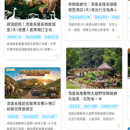
保姆級避坑｜清遠長隆長頸鹿
城堡酒店2天1夜出行全指南⚠️
瀏覽3
清遠長隆遊玩攻略
廣東自駕遊
長隆套票使用
親測超抵！清遠長隆長頸鹿城
清遠長隆2天1夜遊玩避坑總結，包含入
堡2天1夜雙人套票預訂全攻略
住、遊園、用餐全流程注意事項，省心
✨
出行不踩雷
廣東親子遊
清遠長隆優惠
長隆酒店預訂
港澳遊客專屬清遠長隆預訂攻略，手把
手教你搶長頸鹿城堡酒店2天1夜雙人套
票，避開預訂雷區超抵玩
瀏覽2
清遠長隆動物大越野保姆級避
瀏覽4
坑指南｜玩對省一半
清遠長隆超抵聯票攻略🥳預訂
清遠長隆
動物大越野
長隆避坑攻略
前睇完唔使撲空
清遠長隆動物大越野保姆級避坑總結，
清遠長隆
清遠長隆聯票
動物大越野
包含行程規劃、入園須知、拍照技巧，
清遠長隆動物大越野+森林王國+大卡車
大幅提升遊玩體驗
聯票預訂指南，教你選對套餐省錢避