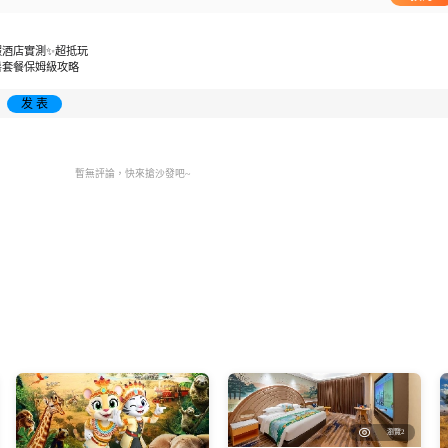
假酒店實測✨超抵玩
暑套餐保姆級攻略
发 表
暫無評論，快來搶沙發吧~
瀏覽2
夜班車票
跳島行程