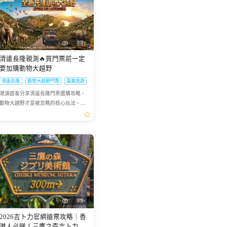
瀏覽3
清遠長隆親測🔥買門票前一定
要加購動物大越野
清遠長隆
動物大越野門票
廣東旅遊
港澳遊客分享清遠長隆門票選購攻略，
動物大越野才是被忽略的核心玩法，值
回票價必入。
瀏覽4
2026吉卜力官網搶票攻略｜香
港人必睇！三鷹之森吉卜力美