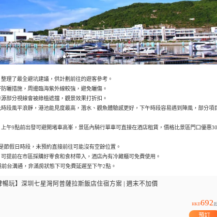
，整理了最全避坑建議，供計劃前往的遊客參考。
好防曬措施，周邊臨海紫外線較強，避免曬傷。
房源部分視線會被綠植遮擋，觀景效果打折扣。
此時段風平浪靜，港池能見度最高，潛水、觀魚體驗感更好，下午時段容易遇到陣風，部分項
上午9點前出發可避開堵車高峯，景區內騎行單車可直接在酒店租賃，價格比景區門口優惠30
是節假日時段，未預約直接前往可能沒有空餘位置。
，可提前在市區採購好零食和食材帶入，酒店內有冷藏櫃可免費使用。
與前台溝通，非滿房狀態下可免費延遲至下午2點。
肆暢玩】深圳七星灣阿普薩拉斯飯店住宿方案 | 週末不加價
692
HKD
預訂