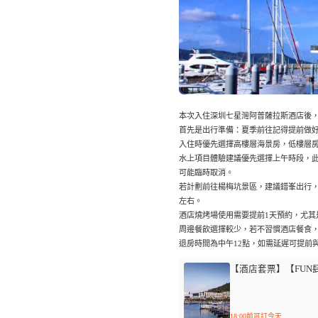
本次入住深圳七星灣阿普薩拉斯酒店後
首先是出行準備：夏季前往記得提前做
入住時優先選擇高樓層海景房，低樓層
水上項目體驗建議優先選擇上午時段，
可能臨時取消。
若計劃前往楊梅坑景區，建議錯峯出行，
左右。
酒店燒烤場使用需要提前1天預約，尤其
周邊餐飲選擇較少，若不習慣酒店餐食
退房時間為中午12點，如需延遲可提前
【酒店套票】【FUN
18:00前可訂今天