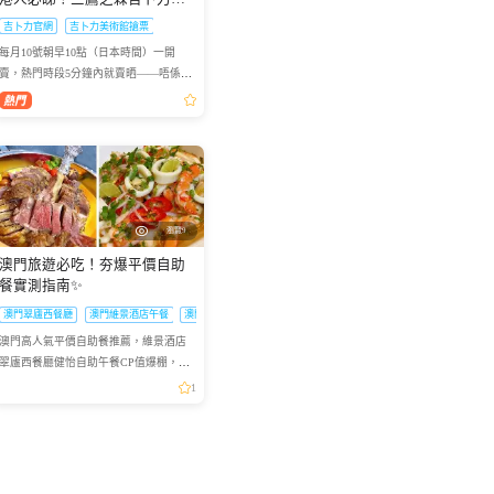
術館門票點買？官網冇飛點算
吉卜力官網
吉卜力美術館搶票
好？
每月10號朝早10點（日本時間）一開
賣，熱門時段5分鐘內就賣晒——唔係演
唱會飛，而係三鷹之森吉卜力美術館嘅
門票。作為宮崎駿動畫迷嘅聖地，三鷹
之森吉卜力美術館係每個去東...
瀏覽9
澳門旅遊必吃！夯爆平價自助
餐實測指南✨
澳門翠廬西餐廳
澳門維景酒店午餐
澳門自助美食
澳門高人氣平價自助餐推薦，維景酒店
翠廬西餐廳健怡自助午餐CP值爆棚，必
吃亮點、行程安排、預訂優惠全攻略
1