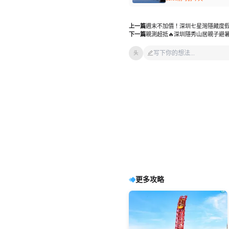
上一篇
週末不加價！深圳七星灣隱藏度
下一篇
親測超抵🔥深圳隱秀山居親子避
头
更多攻略
瀏覽14
瀏覽14
瀏覽9
瀏覽8
瀏覽1
瀏覽3
瀏覽2
2026港澳快線端午節假期加開
永東巴士香港新界門店地址及
廣州熱雪奇跡2026暑期全攻
廣州融創雪世界熱雪奇跡7月-8
實測富國島夯爆一日遊✅浮潛
富國島必玩冰雪叢林實測🔥3個
釜山藍線公園天空膠囊超讚🥰
清邁必玩🔥X-Centre卡丁車實
班次
營業時間2026
略：“極寒玩家Online”盛大啟
月營業時間
+水上樂園+跨海纜車一次滿足
避坑技巧省時間又超抵
實測玩樂細節全公開
測 超抵預訂避坑指南
幕，-6℃解鎖最酷夏天
廣州融創雪世界
廣州融創滑雪票
港澳快線車票
香港永東巴士門店
廣州融創雪世界
富國島四島浮潛
富國島燈光秀
釜山景點
清邁自由行
海雲台天空膠囊
泰國清邁遊玩
港珠澳大橋巴士
富國島Grand
廣州熱雪奇跡門票
鴻託姆跨海纜車
永東香港新界門店
藍線公園
清邁親子活動
World
港澳快線
富國島