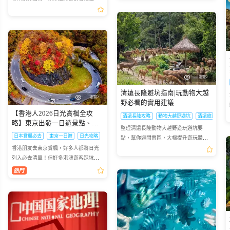
坑，提前預訂不撲空
瀏覽2
清遠長隆避坑指南|玩動物大越
瀏覽2
野必看的實用建議
【香港人2026日光賞楓全攻
清遠長隆攻略
動物大越野避坑
清遠旅遊攻略
略】東京出發一日遊景點、時
整理清遠長隆動物大越野遊玩避坑要
間、交通一次睇晒🍁
日本賞楓必去
東京一日遊
日光攻略
點，幫你避開雷區，大幅提升遊玩體
驗。
香港朋友去東京賞楓，好多人都將日光
列入必去清單！但好多港澳遊客踩坑：
自由行搭 JR 去日光要不停轉車，紅葉季
列車爆滿搶位難；想自駕，單人租車成
本高，紅葉旺季山區車位...