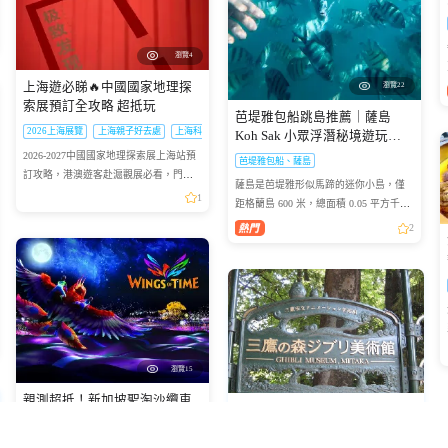
瀏覽4
上海遊必睇🔥中國國家地理探
瀏覽22
索展預訂全攻略 超抵玩
芭堤雅包船跳島推薦｜薩島
2026上海展覽
上海親子好去處
上海科普展
Koh Sak 小眾浮潛秘境遊玩攻
略
2026-2027中國國家地理探索展上海站預
芭堤雅包船、薩島
訂攻略，港澳遊客赴滬觀展必看，門票
薩島是芭堤雅形似馬蹄的迷你小島，僅
類型、兑換須知一文理清
1
距格蘭島 600 米，總面積 0.05 平方千
米，坐擁優質珊瑚礁海域，海面風浪平
2
緩、海水清澈，非常適合浮潛愛好者下
海觀賞多彩珊瑚與熱帶魚群...
拼團
瀏覽15
親測超抵！新加坡聖淘沙纜車
2026日本三鷹之森吉卜力美術
+時光之翼套票避坑攻略✨
館門票（LAWSON取票/電子憑
證）
新加坡旅遊
聖淘沙時光之翼
花柏山纜車