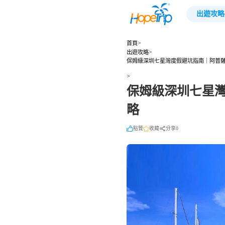
出遊攻略
>
首頁
>
出遊攻略
保姆級深圳七星灣度假避坑指南｜阿普
>
保姆級深圳七星
略
點贊
收藏
分享0