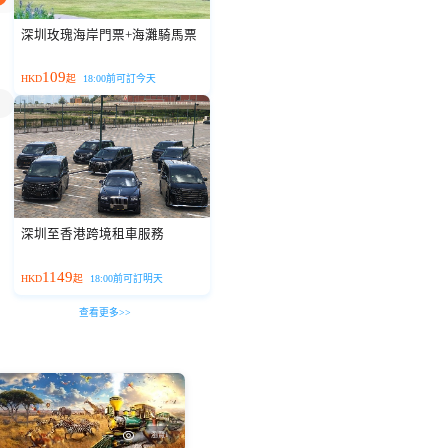
深圳玫瑰海岸門票+海灘騎馬票
109
HKD
起
18:00前可訂今天
深圳至香港跨境租車服務
1149
HKD
起
18:00前可訂明天
查看更多>>
瀏覽1