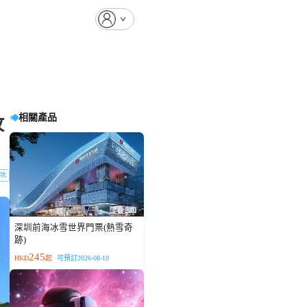
相關產品
攻
坑
深圳前海冰雪世界門票(熱雪奇
跡)
245
HKD
起
可預訂2026-08-10