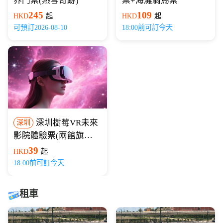
界門票(熱雪奇跡)
票+海灘騎馬票
245
109
HKD
起
HKD
起
可預訂2026-08-10
18:00前可訂今天
深圳樹莓VR未來
深圳
影院體驗票(兩館旗艦
店)
39
HKD
起
18:00前可訂今天
租車