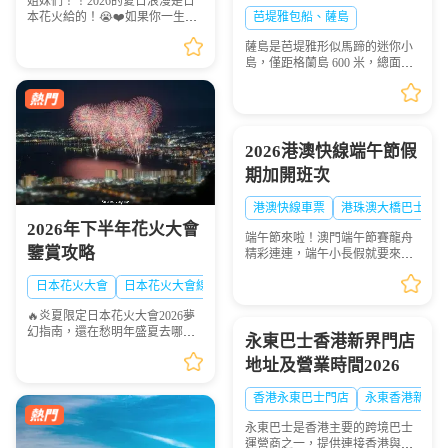
姐妹們！！2026的夏日浪漫是日
秘境遊玩攻略
本花火給的！😭❤️如果你一生一
芭堤雅包船、薩島
定要看一次日本的煙火，這份
薩島是芭堤雅形似馬蹄的迷你小
「2026夏日必去日本花火天花板
島，僅距格蘭島 600 米，總面積
排行榜」趕緊點讚收藏🌟！每一
0.05 平方千米，坐擁優質珊瑚礁
場都是視覺盛宴，錯過...
海域，海面風浪平緩、海水清
澈，非常適合浮潛愛好者下海觀
賞多彩珊瑚與熱帶魚群...
2026港澳快線端午節假
期加開班次
港澳快線車票
港珠澳大橋巴士
2026年下半年花火大會
端午節來啦！澳門端午節賽龍舟
鑒賞攻略
精彩連連，端午小長假就要來
啦！想去港澳兩地感受賽龍舟的
熱血激情？「港澳快線」貼心安
日本花火大會
日本花火大會線路
排：2026年6月19日到6月21日特
🔥炎夏限定日本花火大會2026夢
意加開臨時班次，讓你往...
幻指南，還在愁明年盛夏去哪
永東巴士香港新界門店
玩？快收下這份日本花火大會清
地址及營業時間2026
單！浪漫與震撼並存，錯過等一
年💫
香港永東巴士門店
永東香港新界
永東巴士是香港主要的跨境巴士
運營商之一，提供連接香港與內