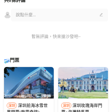
共0條評論
暫無評論，快來搶沙發吧~
門票
深圳前海冰雪世
深圳玫瑰海岸門
深圳
深圳