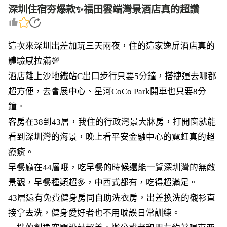
深圳住宿夯爆款✨福田雲端灣景酒店真的超讚
這次來深圳出差加玩三天兩夜，住的這家逸扉酒店真的
體驗感拉滿💯
酒店離上沙地鐵站C出口步行只要5分鐘，搭捷運去哪都
超方便，去會展中心、星河CoCo Park開車也只要8分
鐘。
客房在38到43層，我住的行政灣景大牀房，打開窗就能
看到深圳灣的海景，晚上看平安金融中心的霓虹真的超
療癒。
早餐廳在44層哦，吃早餐的時候還能一覽深圳灣的無敵
景觀，早餐種類超多，中西式都有，吃得超滿足。
43層還有免費健身房同自助洗衣房，出差換洗的襯衫直
接拿去洗，健身愛好者也不用耽誤日常訓練。