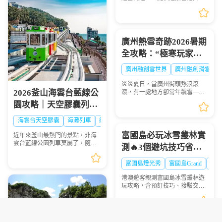
地多個城市的服務。是香港五大
直通過境巴士公司之一。以下整
理永東巴士香港新界門店地址及
營業時間供大家出行參...
廣州熱雪奇跡2026暑期
全攻略：“極寒玩家
Online”盛大啟幕，-6℃
廣州融創雪世界
廣州融創滑雪票
解鎖最酷夏天
炎炎夏日，當廣州街頭熱浪滾
2026釜山海雲台藍線公
滾，有一處地方卻常年飄雪——
廣州熱雪奇跡（原廣州融創雪世
園攻略｜天空膠囊列
界）正以-4℃至-6℃的恒溫，為
車、海岸列車線上預約
華南地區帶來獨一無二的冰雪避
海雲台天空膠囊
海灘列車
網紅打卡
暑體驗。2026年7月9日，...
步驟圖解
富國島必玩冰雪叢林實
近年來釜山最熱門的景點，非海
雲台藍線公園列車莫屬了，隨著
測🔥3個避坑技巧省時
列車緩慢前行，眺望一望無際的
間又超抵
海景，可說是相當療癒，不僅是
富國島燈光秀
富國島Grand
Worl
國外旅客爭相前往的景點，在韓
國當地也是人氣景點，...
港澳遊客親測富國島冰雪叢林遊
玩攻略，含預訂技巧、接駁交
通、避坑指南，帶你玩轉熱帶裏
的冰雪世界，拍出爆贊朋友圈大
片