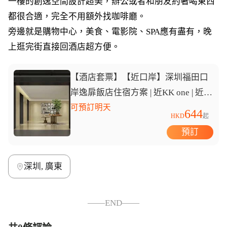
一樓的創逸空間設計超美，辦公或者和朋友約著喝東西
都很合適，完全不用額外找咖啡廳。
旁邊就是購物中心，美食、電影院、SPA應有盡有，晚
上逛完街直接回酒店超方便。
【酒店套票】【近口岸】深圳福田口
岸逸扉飯店住宿方案 | 近KK one | 近十
畝地 | 自助洗衣
可預訂明天
644
HKD
起
預訂
深圳, 廣東
——END——