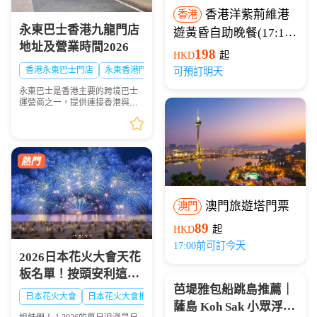
香港洋紫荊維港
香港
永東巴士香港九龍門店
遊黃昏自助晚餐(17:15
地址及營業時間2026
開船)
198
HKD
起
香港永東巴士門店
永東香港門店
可預訂明天
永東巴士是香港主要的跨境巴士
運營商之一，提供連接香港與內
地多個城市的服務。是香港五大
直通過境巴士公司之一。以下整
理永東巴士香港九龍門店地址及
營業時間供大家出行參...
澳門旅遊塔門票
澳門
89
HKD
起
17:00前可訂今天
2026日本花火大會天花
板名單！按頭安利這8
芭堤雅包船跳島推薦｜
大絕美現場，浪漫一整
日本花火大會
日本花火大會推薦
日本夏日花火大會
薩島 Koh Sak 小眾浮潛
夏！🎆✨