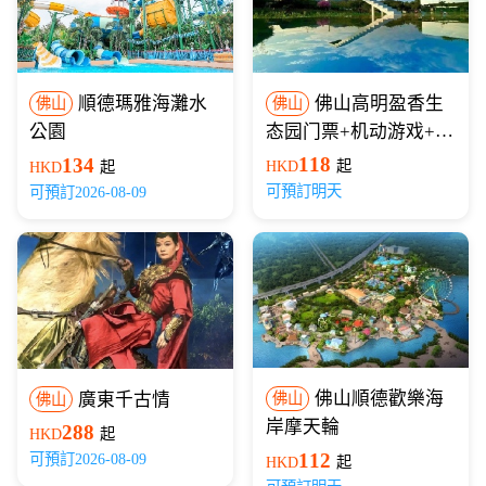
順德瑪雅海灘水
佛山高明盈香生
佛山
佛山
公園
态园门票+机动游戏+玻
璃桥
118
134
HKD
起
HKD
起
可預訂明天
可預訂2026-08-09
佛山順德歡樂海
廣東千古情
佛山
佛山
岸摩天輪
288
HKD
起
112
可預訂2026-08-09
HKD
起