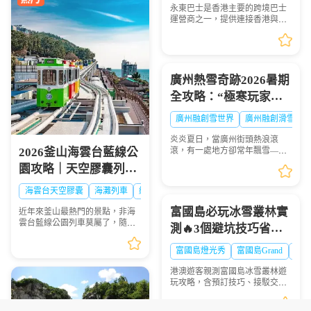
永東巴士是香港主要的跨境巴士
運營商之一，提供連接香港與內
地多個城市的服務。是香港五大
直通過境巴士公司之一。以下整
理永東巴士香港新界門店地址及
營業時間供大家出行參...
廣州熱雪奇跡2026暑期
全攻略：“極寒玩家
Online”盛大啟幕，-6℃
廣州融創雪世界
廣州融創滑雪票
解鎖最酷夏天
炎炎夏日，當廣州街頭熱浪滾
2026釜山海雲台藍線公
滾，有一處地方卻常年飄雪——
廣州熱雪奇跡（原廣州融創雪世
園攻略｜天空膠囊列
界）正以-4℃至-6℃的恒溫，為
車、海岸列車線上預約
華南地區帶來獨一無二的冰雪避
海雲台天空膠囊
海灘列車
網紅打卡
暑體驗。2026年7月9日，...
步驟圖解
富國島必玩冰雪叢林實
近年來釜山最熱門的景點，非海
雲台藍線公園列車莫屬了，隨著
測🔥3個避坑技巧省時
列車緩慢前行，眺望一望無際的
間又超抵
海景，可說是相當療癒，不僅是
富國島燈光秀
富國島Grand
Worl
國外旅客爭相前往的景點，在韓
國當地也是人氣景點，...
港澳遊客親測富國島冰雪叢林遊
玩攻略，含預訂技巧、接駁交
通、避坑指南，帶你玩轉熱帶裏
的冰雪世界，拍出爆贊朋友圈大