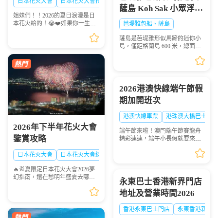
日本花火大會
日本花火大會推薦
日本夏日花火大會
薩島 Koh Sak 小眾浮潛
夏！🎆✨
姐妹們！！2026的夏日浪漫是日
秘境遊玩攻略
本花火給的！😭❤️如果你一生一
芭堤雅包船、薩島
定要看一次日本的煙火，這份
薩島是芭堤雅形似馬蹄的迷你小
「2026夏日必去日本花火天花板
島，僅距格蘭島 600 米，總面積
排行榜」趕緊點讚收藏🌟！每一
0.05 平方千米，坐擁優質珊瑚礁
場都是視覺盛宴，錯過...
海域，海面風浪平緩、海水清
澈，非常適合浮潛愛好者下海觀
賞多彩珊瑚與熱帶魚群...
2026港澳快線端午節假
期加開班次
港澳快線車票
港珠澳大橋巴士
2026年下半年花火大會
端午節來啦！澳門端午節賽龍舟
鑒賞攻略
精彩連連，端午小長假就要來
啦！想去港澳兩地感受賽龍舟的
熱血激情？「港澳快線」貼心安
日本花火大會
日本花火大會線路
排：2026年6月19日到6月21日特
🔥炎夏限定日本花火大會2026夢
意加開臨時班次，讓你往...
幻指南，還在愁明年盛夏去哪
永東巴士香港新界門店
玩？快收下這份日本花火大會清
地址及營業時間2026
單！浪漫與震撼並存，錯過等一
年💫
香港永東巴士門店
永東香港新界