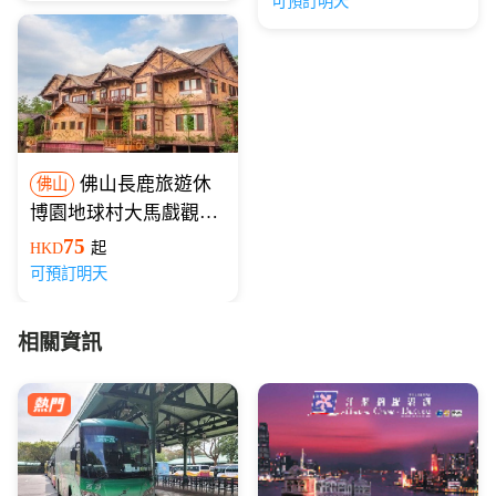
可預訂明天
佛山長鹿旅遊休
佛山
博園地球村大馬戲觀演
套票
75
HKD
起
可預訂明天
相關資訊