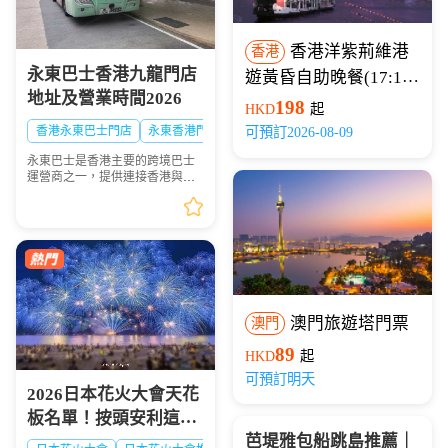
香港洋紫荊維港
香港
永東巴士香港九龍門店
遊黃昏自助晚餐(17:15
地址及營業時間2026
開船)
198
HKD
起
香港永東巴士門店
永東香港門店
可預訂2026-08-09
永東巴士是香港主要的跨境巴士
運營商之一，提供連接香港與內
地多個城市的服務。是香港五大
直通過境巴士公司之一。以下整
理永東巴士香港九龍門店地址及
營業時間供大家出行參...
澳門旅遊塔門票
澳門
89
HKD
起
可預訂明天
2026日本花火大會天花
板名單！按頭安利這8
芭堤雅包船跳島推薦｜
大絕美現場，浪漫一整