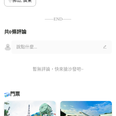
佛山, 廣東
——END——
共0條評論
暫無評論，快來搶沙發吧~
門票