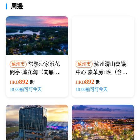
周邊
常熟沙家浜花
蘇州清山會議
蘇州市
蘇州市
間亭·蘆花灣（聞雁寄
中心 豪華房1晚（含早
廬大牀房/流雲凌波雙牀
+雙人蘇州熱雪奇蹟一
892
892
HKD
起
HKD
起
房+雙早+沙家浜夜場實
日單次全雪道滑雪票）
18:00前可訂今天
18:00前可訂今天
景劇+沙家浜門票2張）