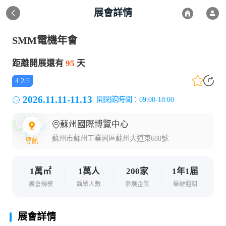
展會詳情
SMM電機年會
距離開展還有
95
天
4.2
/
5
2026.11.11-11.13
開閉館時間：09:00-18:00
蘇州國際博覽中心
蘇州市蘇州工業園區蘇州大道東688號
導航
1萬㎡
1萬人
200家
1年1届
展會規模
觀眾人數
參展企業
舉辦週期
展會詳情