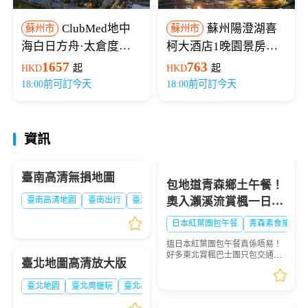
ClubMed地中
蘇州陽澄湖喜
蘇州市
蘇州市
海白日方舟·太倉度假
柯大酒店1晚園景房
村 高級房（1晚含早
（雙人早餐+大閘蟹文
1657
763
HKD
起
HKD
起
+雙人初級道滑雪/2晚
化館入館門票等禮遇）
18:00前可訂今天
18:00前可訂今天
含早+雙人初級道滑雪
+娛雪票）
資訊
臺南高清無損地圖
包地道青森鄉土午餐！
奧入瀨溪流賞楓一日團
臺南高清地圖
臺南出行
臺灣地圖
｜素食餐可預約，溪谷
日本紅葉團包午餐
青森素食旅行團
紅葉配在地料理🍁
搵日本紅葉團包午餐真係唔易！
好多東北賞楓巴士團只包交通，
臺北地圖高清放大版
山區餐廳稀疏，散團要自己搵
食，趕時間又揀唔到地道美食。
臺北地圖
臺北周邊玩
臺北出行地圖
呢個奧入瀨溪流含餐一日遊，直
接安排傳統旅館鄉土定食...