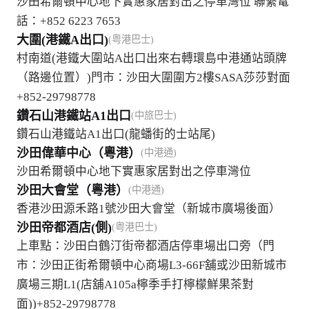
沙田希爾頓中心地下實惠家居對出之停車灣位 聯繫電
話：+852 6223 7653
大圍(港鐵A出口)
(粤港巴士)
村南道(港鐵大圍站A出口出來右轉環島中港通站頭牌
（路邊位置）)門市：沙田大圍圍方2樓SASA莎莎對面
+852-29798778
鑽石山港鐵站A1出口
(中旅巴士)
鑽石山港鐵站A1出口(龍蟠街的士站尾)
沙田偉華中心（粵港）
(中港通)
沙田希爾頓中心地下實惠家居對出之停車灣位
沙田大會堂（粵港）
(中港通)
香港沙田源禾路1號沙田大會堂（新城市廣場後面）
沙田帝都酒店(側)
(粤港巴士)
上車點：沙田白鶴汀街帝都酒店停車場出口旁（門
市：沙田正街希爾頓中心商場L3-66F舖或沙田新城市
廣場三期L1(店舖A105a檸季手打檸檬鮮果茶對
面))+852-29798778