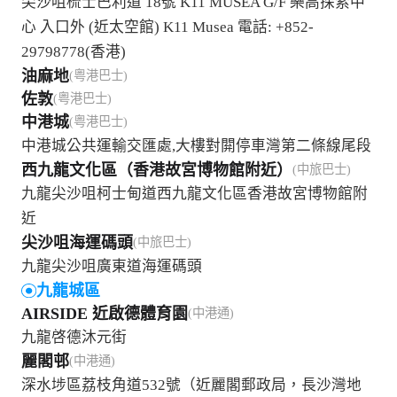
尖沙咀梳士巴利道 18號 K11 MUSEA G/F 樂高探索中
心 入口外 (近太空館) K11 Musea 電話: +852-
29798778(香港)
油麻地
(粤港巴士)
佐敦
(粤港巴士)
中港城
(粤港巴士)
中港城公共運輸交匯處,大樓對閞停車灣第二條線尾段
西九龍文化區（香港故宮博物館附近）
(中旅巴士)
九龍尖沙咀柯士甸道西九龍文化區香港故宮博物館附
近
尖沙咀海運碼頭
(中旅巴士)
九龍尖沙咀廣東道海運碼頭
九龍城區
AIRSIDE 近啟德體育園
(中港通)
九龍啓德沐元街
麗閣邨
(中港通)
深水埗區荔枝角道532號（近麗閣郵政局，長沙灣地