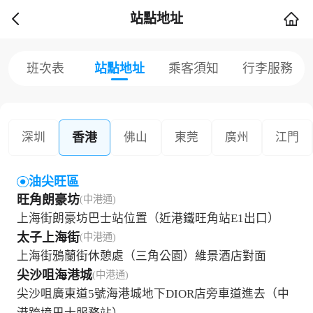
站點地址
班次表
站點地址
乘客須知
行李服務
香港
深圳
佛山
東莞
廣州
江門
油尖旺區
旺角朗豪坊
(中港通)
上海街朗豪坊巴士站位置（近港鐵旺角站E1出口）
太子上海街
(中港通)
上海街鴉蘭街休憩處（三角公園）維景酒店對面
尖沙咀海港城
(中港通)
尖沙咀廣東道5號海港城地下DIOR店旁車道進去（中