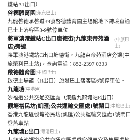
鐵站A1出口）
啓德體育園
(永东巴士)
九龍啓德承啓道39號啓德體育園主場館地下跨境直通
巴士上落客區8-9號停車位
將軍澳港鐵站C出口唐德街(九龍東帝苑酒
(中旅巴
士)
店)旁邊
將軍澳港鐵站C出口塘德街，九龍東帝苑酒店旁邊(中
旅榮利巴士站)，查詢電話：852-2397 0333
啟德體育園
(中旅巴士)
啟德主場館（H出口）旅遊巴上落客區6號停車位。
九龍塘
(中港通)
沙福道公共交通交匯處（港鐵九龍塘站E出口）
觀塘裕民坊(凱匯)公共運輸交匯處1號閘口
(中旅巴士)
香港九龍區觀塘裕民坊(凱匯)公共運輸交匯處1號閘口
登落車點
九龍塘E出口
(粤港巴士)