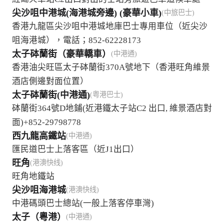
尖沙咀中港城(海港城旁邊) (豪華小車)
(中旅巴士)
香港九龍區尖沙咀中港城地庫巴士專用車位（近尖沙
咀海港城），電話；852-62228173
太子砵蘭街（豪華轎車）
(中港通)
香港油尖旺區太子砵蘭街370A號地下（香港旺角維景
酒店側邊對面位置）
太子砵蘭街(中港通)
(粤港巴士)
砵蘭街364號D地鋪(近港鐵太子站C2 出口, 維景酒店對
面)+852-29798778
西九龍高鐵站
(中港通)
匯民道巴士上落客區（近J1出口）
旺角
(港澳快线)
旺角地鐵站
尖沙咀海港城
(港澳快线)
中港碼頭巴士總站(一般上落客停車灣)
太子（粵港）
(中港通)