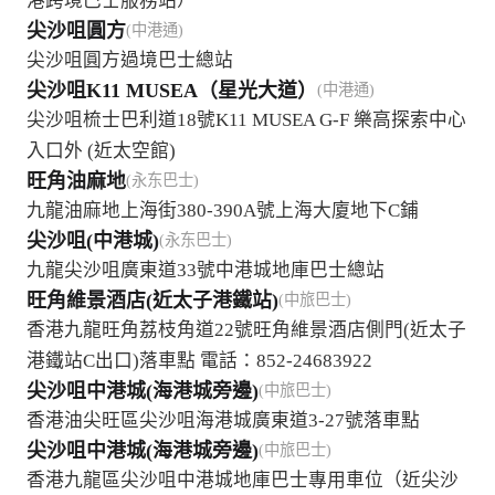
港跨境巴士服務站）
尖沙咀圓方
(中港通)
尖沙咀圓方過境巴士總站
尖沙咀K11 MUSEA（星光大道）
(中港通)
尖沙咀梳士巴利道18號K11 MUSEA G-F 樂高探索中心
入口外 (近太空館)
旺角油麻地
(永东巴士)
九龍油麻地上海街380-390A號上海大廈地下C鋪
尖沙咀(中港城)
(永东巴士)
九龍尖沙咀廣東道33號中港城地庫巴士總站
旺角維景酒店(近太子港鐵站)
(中旅巴士)
香港九龍旺角荔枝角道22號旺角維景酒店側門(近太子
港鐵站C出口)落車點 電話：852-24683922
尖沙咀中港城(海港城旁邊)
(中旅巴士)
香港油尖旺區尖沙咀海港城廣東道3-27號落車點
尖沙咀中港城(海港城旁邊)
(中旅巴士)
香港九龍區尖沙咀中港城地庫巴士專用車位（近尖沙