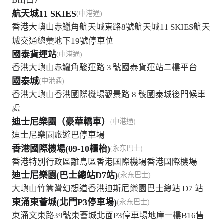
B出口）
航天城11 SKIES
(中港通)
香港大嶼山赤鱲角航天城東路8號航天城11 SKIES航天
城交通總彙地下19號停車位
國泰貨運站
(中港通)
香港大嶼山赤鱲角駿運路 3 號國泰貨運站二樓平台
國泰城
(中港通)
香港大嶼山香港國際機場觀景路 8 號國泰城後門候車
處
迪士尼樂園（豪華轎車）
(中港通)
迪士尼樂園旅遊巴停車場
香港國際機場(09-10櫃枱)
(永东巴士)
香港特別行政區離島區香港國際機場香港國際機場
迪士尼樂園(巴士總站D7站)
(永东巴士)
大嶼山竹篙灣幻想道香港迪斯尼樂園巴士總站 D7 站
東涌東薈城(北門P3停車場)
(永东巴士)
東涌文東路39號東薈城北面P3停車場地庫一樓B16售