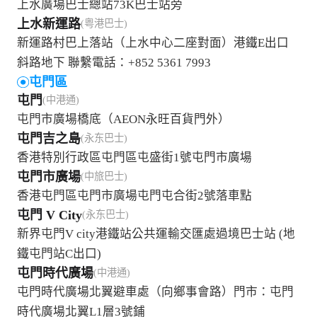
上水廣場巴士總站73K巴士站旁
上水新運路
(粤港巴士)
新運路村巴上落站（上水中心二座對面）港鐵E出口
斜路地下 聯繫電話：+852 5361 7993
屯門區
屯門
(中港通)
屯門市廣場橋底（AEON永旺百貨門外）
屯門吉之島
(永东巴士)
香港特別行政區屯門區屯盛街1號屯門市廣場
屯門市廣場
(中旅巴士)
香港屯門區屯門市廣場屯門屯合街2號落車點
屯門 V City
(永东巴士)
新界屯門V city港鐵站公共運輸交匯處過境巴士站 (地
鐵屯門站C出口)
屯門時代廣場
(中港通)
屯門時代廣場北翼避車處（向鄉事會路）門市：屯門
時代廣場北翼L1層3號鋪