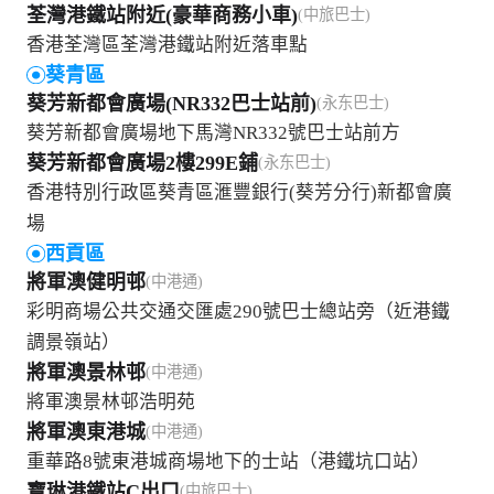
荃灣港鐵站附近(豪華商務小車)
(中旅巴士)
香港荃灣區荃灣港鐵站附近落車點
葵青區
葵芳新都會廣場(NR332巴士站前)
(永东巴士)
葵芳新都會廣場地下馬灣NR332號巴士站前方
葵芳新都會廣場2樓299E鋪
(永东巴士)
香港特別行政區葵青區滙豐銀行(葵芳分行)新都會廣
場
西貢區
將軍澳健明邨
(中港通)
彩明商場公共交通交匯處290號巴士總站旁（近港鐵
調景嶺站）
將軍澳景林邨
(中港通)
將軍澳景林邨浩明苑
將軍澳東港城
(中港通)
重華路8號東港城商場地下的士站（港鐵坑口站）
寶琳港鐵站C出口
(中旅巴士)