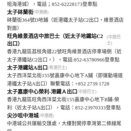
咀海港城），電話；852-62228173登車點
太子砵蘭街
(中港通)
砵蘭街364號D地鋪（近港鐵太子站C2出口，維景酒店
對面）
旺角維景酒店中旅巴士（近太子地鐵站C2
(中旅巴
士)
出口）
香港九龍區荔枝角道22號旺角維景酒店停車場側（近
太子港鐵站C2出口，），電話:852-63780966登車點
太子港鐵站A出口
(粤港巴士)
太子西洋菜北街155號嘉康中心地下A鋪（即運動場道
港鐵太子站A出口）聯繫電話：+852 2739 1728
太子嘉康中心榮利-港鐵Ａ出口
(中旅巴士)
香港九龍區旺角西洋菜北街155嘉康中心地下B鋪-榮
利（近太子站A出口），電話：852-23970333登車點
尖沙咀中港城
(中港通)
中港城公共運輸交匯處，大樓對開停車灣第二條線尾