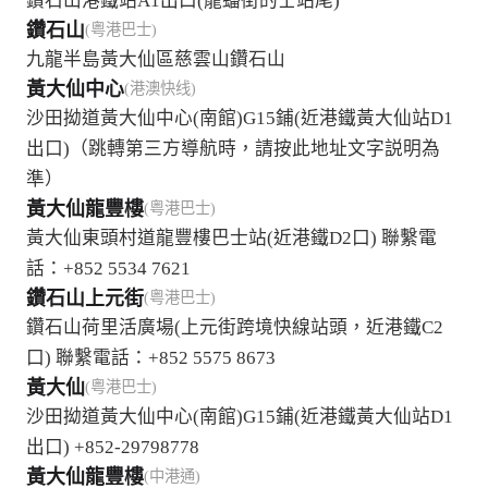
鑽石山港鐵站A1出口(龍蟠街的士站尾)
鑽石山
(粤港巴士)
九龍半島黃大仙區慈雲山鑽石山
黃大仙中心
(港澳快线)
沙田拗道黃大仙中心(南館)G15鋪(近港鐵黃大仙站D1
出口)（跳轉第三方導航時，請按此地址文字説明為
準）
黃大仙龍豐樓
(粤港巴士)
黃大仙東頭村道龍豐樓巴士站(近港鐵D2口) 聯繫電
話：+852 5534 7621
鑽石山上元街
(粤港巴士)
鑽石山荷里活廣場(上元街跨境快線站頭，近港鐵C2
口) 聯繫電話：+852 5575 8673
黃大仙
(粤港巴士)
沙田拗道黃大仙中心(南館)G15鋪(近港鐵黃大仙站D1
出口) +852-29798778
黃大仙龍豐樓
(中港通)