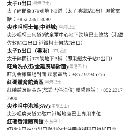
太子D出口
(粤港巴士)
太子砵蘭街379號地下B鋪（太子地鐵站D出）聯繫電
話：+852 2391 8090
尖沙咀柯士甸(中港城)
(粤港巴士)
尖沙咀柯士甸道8號童軍中心地下跨境巴士總站（港鐵
佐敦站C2出口 港鐵柯士甸站F出口）
太子D出口（粵港）
(中港通)
太子砵蘭街379號地下B鋪（即港鐵太子站D出口）
旺角洗衣街(金雞廣場對面)
(粤港巴士)
旺角金雞廣場對面 聯繫電話：+852 97945756
紅磡體育館黃區
(粤港巴士)
紅磡體育館黃區(旅遊巴停泊位) 聯繫電話：+852 2317
7900
尖沙咀中港城(SW)
(中旅巴士)
尖沙咀廣東道33號中港城地庫巴士專用車位
紅磡香港體育館
(永东巴士)
紅磡火車站C2出口對出的士站旁旅遊巴車道候車處