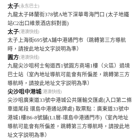
太子
(永东巴士)
九龍太子砵蘭街378號A地下深華粵海門口 (太子地鐵
站C2出口維景酒店斜對面)
太子
(港澳快线)
太子上海街695號A鋪中港通門市（跳轉第三方導航
時，請按此地址文字説明為準）
圓方
(港澳快线)
九龍尖沙咀柯士甸道西1號圓方商場1樓（火區）過境
巴士站（室內地址導航可能會有所偏差，跳轉第三方
導航時，請按此地址文字説明為準）
尖沙咀中港城
(港澳快线)
尖沙咀廣東道33號中港城公共運輸交匯處(入口第二條
車道尾段 環島中港通站牌處) 取票點：廣東道33號中
港城1樓B6-8號舖(L1層-環島中港通門市)（室內地址
導航可能會有所偏差，跳轉第三方導航時，請按此地
址文字説明為準）