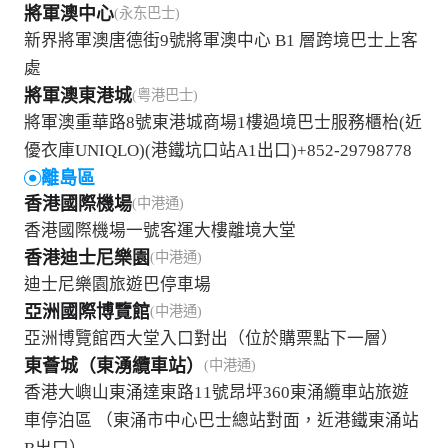
將軍澳中心
(永东巴士)
新界將軍澳唐德街9號將軍澳中心 B1 層跨境巴士上客
處
將軍澳東港城
(粤港巴士)
將軍澳重華路8號東港城商場1樓過境巴士服務櫃枱(近
優衣庫UNIQLO)(港鐵坑口站A1出口)+852-29798778
離島區
香港國際機場
(中港通)
香港國際機場一號客運大樓離境大堂
香港迪士尼樂園
(中港通)
迪士尼樂園旅遊巴停車場
亞洲國際博覽館
(中港通)
亞洲博覽館西大堂入口對出（位於購票點下一層）
東薈城（東湧纜車站）
(中港通)
香港大嶼山東涌達東路11號昂坪360東涌纜車站旅遊
車停泊區 （東涌市中心巴士總站對面，近港鐵東涌站