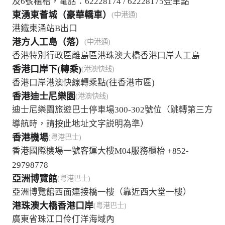
及6號櫃枱，電話：62228174 / 62228175登車點
東湧東薈城（豪華轎車）
(中港通)
港鐵東涌站B出口
港方人工島（落）
(中港通)
香港特別行政區離島區港珠澳大橋香港口岸人工島
香港口岸下(轉乘)
(港澳快线)
香港口岸港澳快線轉乘點(往香港市區)
香港迪士尼樂園
(港澳快线)
迪士尼樂園旅遊巴士停車場300-302號位（跳轉第三方
導航時，請按此地址文字説明為準）
香港機場
(粤港巴士)
香港國際機場一號客運大樓M04服務櫃枱 +852-
29798778
亞洲博覽館
(粤港巴士)
亞洲博覽館西面連接橋一樓（靠近西大堂一樓）
港珠澳大橋香港口岸
(粤港巴士)
廣東省珠江口伶仃洋海域內