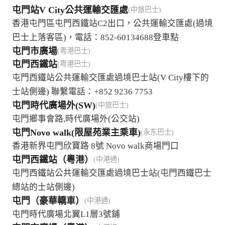
屯門站V City公共運輸交匯處
(中旅巴士)
香港屯門區屯門西鐵站C2出口，公共運輸交匯處(過境
巴士上落客區)，電話：852-60134688登車點
屯門市廣場
(粤港巴士)
屯門西鐵站
(粤港巴士)
屯門西鐵站公共運輸交匯處過境巴士站(V City樓下的
士站側邊) 聯繫電話：+852 9236 7753
屯門時代廣場外(SW)
(中旅巴士)
屯門鄉事會路,時代廣場外(公交站)
屯門Novo walk(限屋苑業主乘車)
(永东巴士)
香港新界屯門欣寶路 8號 Novo walk商場門口
屯門西鐵站（粵港）
(中港通)
屯門西鐵站公共運輸交匯處過境巴士站(屯門西鐵巴士
總站的士站側邊)
屯門（豪華轎車）
(中港通)
屯門時代廣場北翼L1層3號鋪