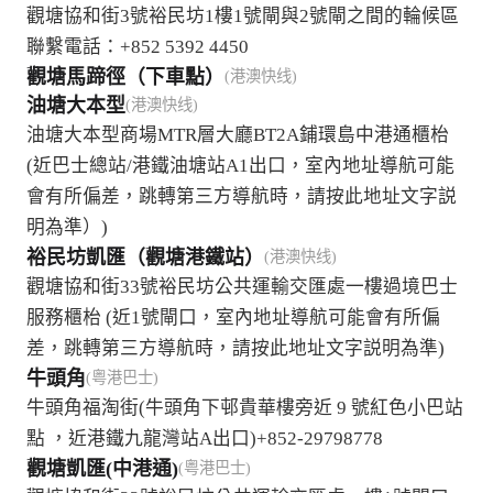
觀塘協和街3號裕民坊1樓1號閘與2號閘之間的輪候區
聯繫電話：+852 5392 4450
觀塘馬蹄徑（下車點）
(港澳快线)
油塘大本型
(港澳快线)
油塘大本型商場MTR層大廳BT2A鋪環島中港通櫃枱
(近巴士總站/港鐵油塘站A1出口，室內地址導航可能
會有所偏差，跳轉第三方導航時，請按此地址文字説
明為準）)
裕民坊凱匯（觀塘港鐵站）
(港澳快线)
觀塘協和街33號裕民坊公共運輸交匯處一樓過境巴士
服務櫃枱 (近1號閘口，室內地址導航可能會有所偏
差，跳轉第三方導航時，請按此地址文字説明為準)
牛頭角
(粤港巴士)
牛頭角福淘街(牛頭角下邨貴華樓旁近 9 號紅色小巴站
點 ，近港鐵九龍灣站A出口)+852-29798778
觀塘凱匯(中港通)
(粤港巴士)