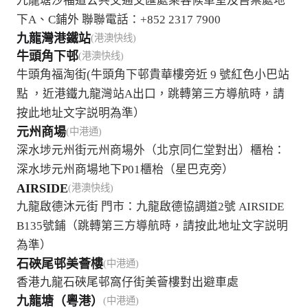
九龍塘沙福道公共交通交匯處乘客候車室及售票處地
下A、C鋪外 聯聯電話：+852 2317 7900
九龍灣港鐵站
(港澳快线)
牛頭角下邨
(港澳快线)
牛頭角福淘街(牛頭角下邨貴華樓旁近 9 號紅色小巴站
點 ，近港鐵九龍灣站A出口，跳轉第三方導航時，請
按此地址文字説明為準）
元州商場
(中港通)
深水埗元州街元州商場外（北京同仁堂對出）櫃枱：
深水埗元州商場地下P01櫃枱（星巴克旁）
AIRSIDE
(港澳快线)
九龍啟德沐元街 門市：九龍啟德協調道2號 AIRSIDE
B135號鋪（跳轉第三方導航時，請按此地址文字説明
為準）
石硤尾邨美薈樓
(中港通)
香港九龍石硤尾邨窩仔街美薈樓對出避車處
九龍塘（粵港）
(中港通)