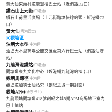
黃大仙東頭村道龍豐樓巴士站（近港鐵D2口）
鑽石山上元街
(中港通)
鑽石山荷里活廣場（上元街跨境快線站頭，近港鐵C2
口）
黃大仙
(粤港巴士)
觀塘區
油塘大本型
(中港通)
油塘大本型商場公關交匯處第六行巴士站（港鐵油塘
站）
九龍灣港鐵站
(中港通)
觀塘道東九文化中心（近港鐵九龍灣站B出口）
觀塘馬蹄徑
(中港通)
觀塘道加德士油站旁（創紀之城一期對面）
觀塘APM
(永东巴士)
九龍觀塘觀塘道418號創紀之城5期APM商場地下室內
巴士總站