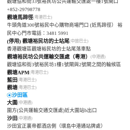
觀塘協和街33號裕民坊公共運輸交匯處一樓1號閘口
+852-29798778
觀塘馬蹄徑
(粤港巴士)
牛頭角道300號裕民中心購物商場門口 (近馬蹄徑） 裕
民中心門市電話：3481 5991
(停用) 觀塘裕民坊的士站尾
(中旅巴士)
香港觀塘區觀塘裕民坊的士站尾落車點
觀塘裕民坊公共運輸交匯處（粵港）
(中港通)
觀塘協和街3號裕民坊1樓1號閘與2號閘之間的輪候區
觀塘APM
(粤港巴士)
藍田
(粤港巴士)
觀塘
(粤港巴士)
沙田區
大圍
(中港通)
圍方(公共運輸交通交匯處)近大圍站b出口
沙田
(中港通)
沙田宜正裏帝都酒店側（環島中港通站牌處）