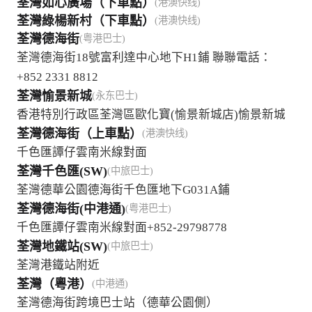
荃灣如心廣場（下車點）
(港澳快线)
荃灣綠楊新村（下車點）
(港澳快线)
荃灣德海街
(粤港巴士)
荃灣德海街18號富利達中心地下H1鋪 聯聯電話：
+852 2331 8812
荃灣愉景新城
(永东巴士)
香港特別行政區荃灣區歐化寶(愉景新城店)愉景新城
荃灣德海街（上車點）
(港澳快线)
千色匯譚仔雲南米線對面
荃灣千色匯(SW)
(中旅巴士)
荃灣德華公園德海街千色匯地下G031A鋪
荃灣德海街(中港通)
(粤港巴士)
千色匯譚仔雲南米線對面+852-29798778
荃灣地鐵站(SW)
(中旅巴士)
荃灣港鐵站附近
荃灣（粵港）
(中港通)
荃灣德海街跨境巴士站（德華公園側）