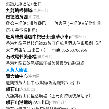
港鐵九龍塘站D出口
九龍塘根德道
(粤港巴士)
啟德體育園
(中港通)
啟德主場館G樓旅遊巴士上落客區 (主場館H閘對出乘
搭扶 手電梯到達)
旺角維景酒店中旅巴士(豪華小車)
(中旅巴士)
香港九龍區荔枝角道22號旺角維景酒店停車場側（近
太子港鐵站C2出口，），電話:852-63780966
石硤尾邨美薈樓
(粤港巴士)
香港九龍石硤尾邨窩仔街美薈樓對出避車處
黃大仙區
黃大仙中心
(中港通)
龍翔道黃大仙中心北館(近港鐵站B1出口)
鑽石山
(永东巴士)
九龍鑽石山荷里活廣場（上元街跨境快線站頭）
鑽石山港鐵站 (A1出口)
(中旅巴士)