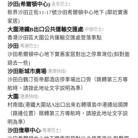
沙田(希爾頓中心)
(永东巴士)
新界沙田正街11-17號沙田希爾頓中心地下 (鄰近實惠
家居)
大圍港鐵B出口公共運輸交匯處
(中旅巴士)
香港沙田區大圍公共運輸交匯處登落車點
沙田
(粤港巴士)
沙田希爾頓中心地下實惠家居對出之停車灣位(斜對面
過去一些)
沙田新城市廣場
(港澳快线)
沙田白鶴汀街帝都酒店停車場出口旁（跳轉第三方導
航時，請按此地址文字説明為準）
大圍
(港澳快线)
村南道(港鐵大圍站A出口出來右轉環島中港通站頭牌
（路邊位置）跳轉第三方導航時，請按此地址文字説
明為準）
沙田偉華中心
(粤港巴士)