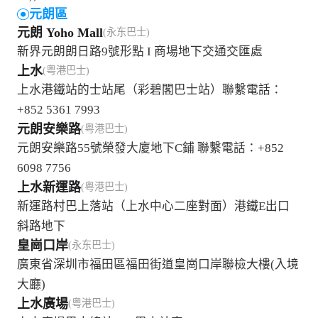
元朗區
元朗 Yoho Mall
(永东巴士)
新界元朗朗日路9號形點 I 商場地下交通交匯處
上水
(粤港巴士)
上水港鐵站的士站尾（彩碧閣巴士站）聯繫電話：
+852 5361 7993
元朗安樂路
(粤港巴士)
元朗安樂路55號榮發大廈地下C鋪 聯繫電話：+852
6098 7756
上水新運路
(粤港巴士)
新運路村巴上落站（上水中心二座對面）港鐵E出口
斜路地下
皇崗口岸
(永东巴士)
廣東省深圳市福田區福田街道皇崗口岸聯檢大樓(入境
大廳)
上水廣場
(粤港巴士)