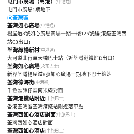
屯門市廣場（粵港）
(中港通)
屯門市廣場1期地下
荃灣區
荃灣如心廣場
(中港通)
楊屋道8號如心廣場商場一期一樓125號鋪(港鐵荃灣西
站C3出口)
荃灣綠楊新村
(中港通)
大河道北行車天橋巴士站（近荃灣港鐵站D出口）
荃灣如心廣場
(永东巴士)
新界荃灣楊屋道8號如心廣場一期地下巴士總站
荃灣德海街
(中港通)
千色匯譚仔雲南米線對面
荃灣港鐵站附近
(中旅巴士)
香港荃灣區荃灣港鐵站附近落車點
荃灣西如心酒店對面
(中旅巴士)
荃灣西如心酒店對面
荃灣西如心酒店
(中旅巴士)