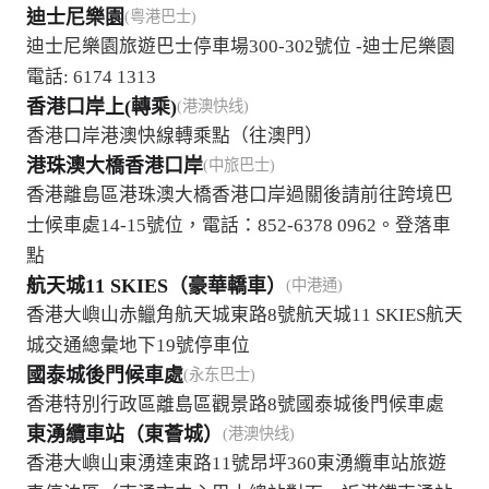
迪士尼樂園
(粤港巴士)
迪士尼樂園旅遊巴士停車場300-302號位 -迪士尼樂園
電話: 6174 1313
香港口岸上(轉乘)
(港澳快线)
香港口岸港澳快線轉乘點（往澳門）
港珠澳大橋香港口岸
(中旅巴士)
香港離島區港珠澳大橋香港口岸過關後請前往跨境巴
士候車處14-15號位，電話：852-6378 0962。登落車
點
航天城11 SKIES（豪華轎車）
(中港通)
香港大嶼山赤鱲角航天城東路8號航天城11 SKIES航天
城交通總彙地下19號停車位
國泰城後門候車處
(永东巴士)
香港特別行政區離島區觀景路8號國泰城後門候車處
東湧纜車站（東薈城）
(港澳快线)
香港大嶼山東湧達東路11號昂坪360東湧纜車站旅遊