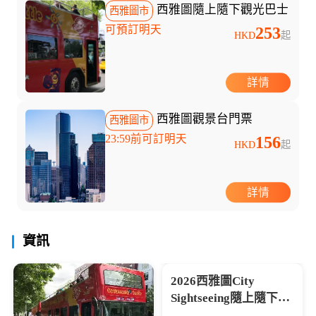
西雅圖隨上隨下觀光巴士
西雅圖市
可預訂明天
253
HKD
起
詳情
西雅圖觀景台門票
西雅圖市
23:59前可訂明天
156
HKD
起
詳情
資訊
堂、華盛頓紀念碑等核...
2026西雅圖City
Sightseeing隨上隨下觀
光巴士：完整站點＋時