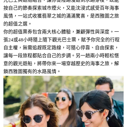
光巴士與遊船組合，讓你從陸路漫遊到水路穿梭，既能
按自己的節奏探索城市煙火，又能沈浸式感受百年海事
風情，一站式收獲翡翠之城的滿滿驚喜，是西雅圖之旅
的超值之選。
你的超值票券包含兩大核心體驗，兼顧彈性與深度。一
張24或48小時隨上隨下觀光巴士票，賦予你完全的行程
自主權，無需追趕既定路線，可隨心停靠、自由探索，
讓每一段旅程都貼合自己的步調。另一趟兩小時輕松愜
意的觀光遊船，將帶你來一場穿越歷史的海事之旅，解
鎖西雅圖獨有的水路風情。