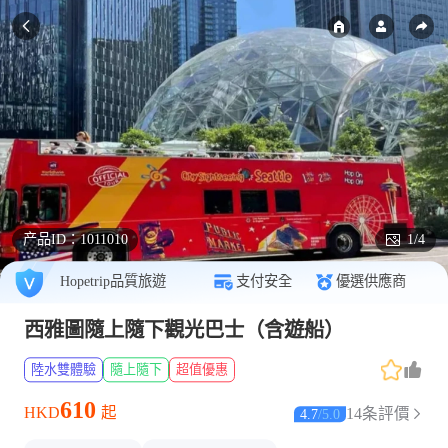
产品ID：
1011010
1/4
Hopetrip品質旅遊
支付安全
優選供應商
西雅圖隨上隨下觀光巴士（含遊船）
陸水雙體驗
隨上隨下
超值優惠
610
HKD
起
14条評價
4.7
/
5.0