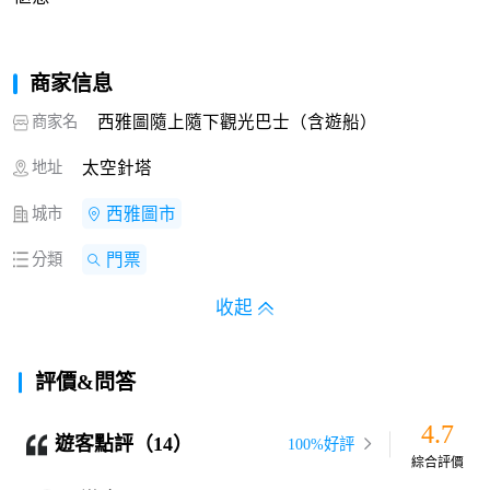
商家信息
商家名
西雅圖隨上隨下觀光巴士（含遊船）
地址
太空針塔
城市
西雅圖市
分類
門票
收起
評價&問答
4.7
遊客點評（14）
100%好評
綜合評價