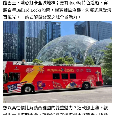
篷巴士，隨心打卡全城地標；更有兩小時特色遊船，穿
越百年Ballard Locks船閘，觀賞鮭魚魚梯，沈浸式感受海
事風光，一站式解鎖翡翠之城全景魅力。
想以高性價比解鎖西雅圖的雙重魅力？這款隨上隨下觀