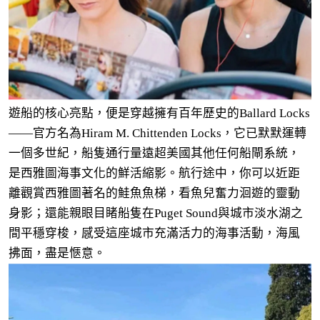
遊船的核心亮點，便是穿越擁有百年歷史的Ballard Locks
——官方名為Hiram M. Chittenden Locks，它已默默運轉
一個多世紀，船隻通行量遠超美國其他任何船閘系統，
是西雅圖海事文化的鮮活縮影。航行途中，你可以近距
離觀賞西雅圖著名的鮭魚魚梯，看魚兒奮力洄遊的靈動
身影；還能親眼目睹船隻在Puget Sound與城市淡水湖之
間平穩穿梭，感受這座城市充滿活力的海事活動，海風
拂面，盡是愜意。