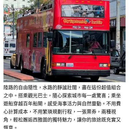
陸路的自由隨性，水路的靜謐壯闊，盡在這份超值組合
之中。搭乘觀光巴士，隨心探索城市每一處驚喜；乘坐
遊船穿越百年船閘，感受海事活力與自然靈動。不用費
心計算成本，不用繁瑣規劃行程，一張票券，兩種視
角，輕松邂逅西雅圖的獨特魅力，讓你的旅途既充實又
愜意。