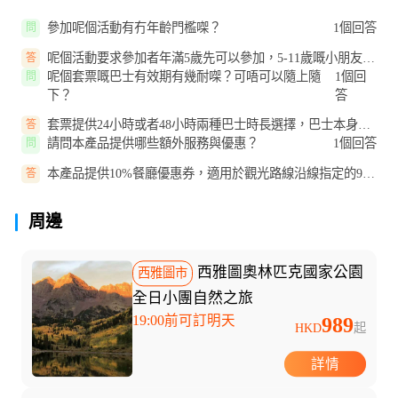
參加呢個活動有冇年齡門檻㗎？
1個回答
問
呢個活動要求參加者年滿5歲先可以參加，5-11歲嘅小朋友需
答
要由付費成人陪同，12歲以上收...
呢個套票嘅巴士有效期有幾耐㗎？可唔可以隨上隨
1個回
問
下？
答
套票提供24小時或者48小時兩種巴士時長選擇，巴士本身係
答
支持隨上隨下嘅，你可以完全按...
請問本產品提供哪些額外服務與優惠？
1個回答
問
本產品提供10%餐廳優惠券，適用於觀光路線沿線指定的9間
答
餐廳及酒吧，另外產品也會提供...
周邊
西雅圖奧林匹克國家公園
西雅圖市
全日小團自然之旅
19:00前可訂明天
989
HKD
起
詳情