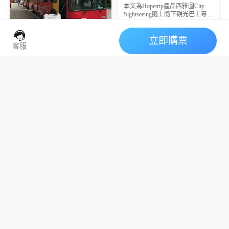
本文為Hopetrip產品西雅圖City
刻表
Sightseeing隨上隨下觀光巴士專用
站點與時刻說明，讓你一次看懂
西雅圖隨上隨下觀光巴士。
立即購票
客服
西雅圖觀光巴士實測｜
西雅圖超抵旅遊套票｜
夯爆翡翠之城！48小時
陸水雙景隨上隨下，實
票玩法全解析😎
西雅圖景點避坑
西雅圖City
Sightseeing
測避坑全攻略🚢
西雅圖觀光巴士
西雅圖遊船套票
台灣遊客實測西雅圖隨上隨下觀
光巴士，48小時票玩法全解析，
西雅圖隨上隨下觀光巴士+遊船超
覆蓋太空針塔、派克市場等熱門
值套票，解鎖陸水雙景，含百年
景點，附避坑指南
船閘、鮭魚洄游體驗，附實測避
坑攻略
2026華盛頓特區Big