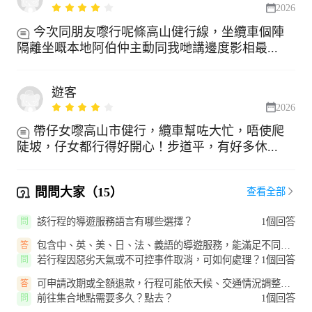
2026
今次同朋友嚟行呢條高山健行線，坐纜車個陣
隔離坐嘅本地阿伯仲主動同我哋講邊度影相最...
遊客
2026
帶仔女嚟高山市健行，纜車幫咗大忙，唔使爬
陡坡，仔女都行得好開心！步道平，有好多休...
問問大家（15）
查看全部
該行程的導遊服務語言有哪些選擇？
1個回答
問
包含中、英、美、日、法、義語的導遊服務，能滿足不同語
答
言需求的參加者。
若行程因惡劣天氣或不可控事件取消，可如何處理？
1個回答
問
可申請改期或全額退款，行程可能依天候、交通情況調整，
答
請留意相關通知。
前往集合地點需要多久？點去？
1個回答
問