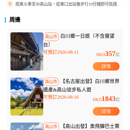
搭乘火車至JR高山站，從東口出站後步行10分鐘即可抵達集
答
合地點（平湯巴士總站）。
周邊
白川鄉一日遊（不含展望
高山市
台）
可預訂2026-08-11
357
HKD
起
詳情
【名古屋出發】白川鄉世界
高山市
遺產&高山徒步私人遊
可預訂2026-08-16
1843
HKD
起
詳情
【高山出發】奧飛驒巴士票
高山市