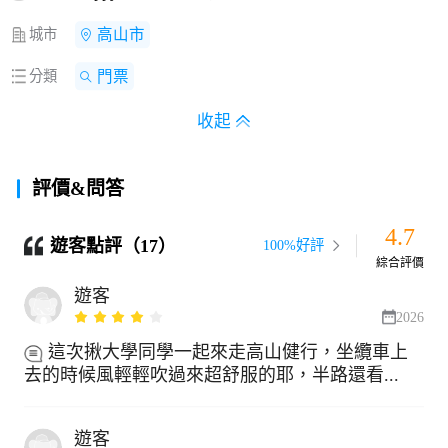
城市
高山市
分類
門票
收起
評價&問答
4.7
遊客點評（17）
100%好評
綜合評價
遊客
2026
這次揪大學同學一起來走高山健行，坐纜車上
去的時候風輕輕吹過來超舒服的耶，半路還看...
遊客