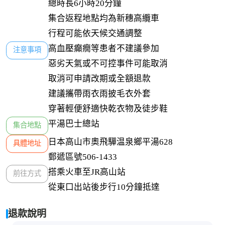
總時長6小時20分鐘

集合返程地點均為新穗高纜車

行程可能依天候交通調整
高血壓癲癇等患者不建議參加

注意事項
惡劣天氣或不可控事件可能取消

取消可申請改期或全額退款

建議攜帶雨衣雨披毛衣外套

穿著輕便舒適快乾衣物及徒步鞋
平湯巴士總站
集合地點
日本高山市奧飛驒温泉鄉平湯628

具體地址
郵遞區號506-1433
搭乘火車至JR高山站

前往方式
從東口出站後步行10分鐘抵達
退款說明