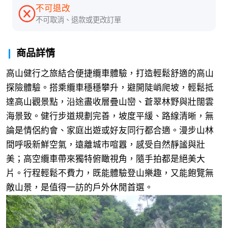
不可退改
不可取消、退款或更改訂單
商品詳情
高山健行之旅結合便捷纜車體驗，打造輕鬆舒適的高山
探險體驗。搭乘纜車穩穩攀升，避開陡峭爬坡，輕鬆抵
達高山觀景點，沿途盡收層疊山巒、蒼翠林野與壯闊雲
海景致。健行步道規劃完善，坡度平緩、路線清晰，無
論是情侶約會、家庭出遊或好友同行都合適。漫步山林
間呼吸新鮮空氣，遠離城市喧囂，感受自然靜謐與壯
美；高空纜車帶來獨特俯瞰視角，隨手拍都是絕美大
片。行程輕鬆不費力，既能體驗登山樂趣，又能飽覽無
敵山景，是值得一訪的戶外休閒首選。