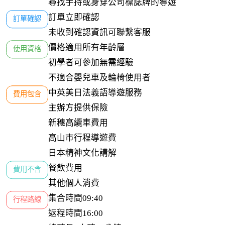
尋找手持或身穿公司標誌牌的導遊
訂單立即確認

訂單確認
未收到確認資訊可聯繫客服
價格適用所有年齡層

使用資格
初學者可參加無需經驗

不適合嬰兒車及輪椅使用者
中英美日法義語導遊服務

費用包含
主辦方提供保險

新穗高纜車費用

高山市行程導遊費

日本精神文化講解
餐飲費用

費用不含
其他個人消費
集合時間09:40

行程路線
返程時間16:00
