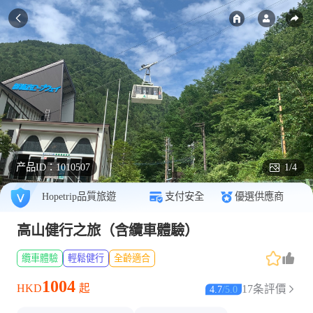
产品ID：
1010507
1/4
Hopetrip品質旅遊
支付安全
優選供應商
高山健行之旅（含纜車體驗）
纜車體驗
輕鬆健行
全齡適合
1004
HKD
起
17条評價
4.7
/
5.0