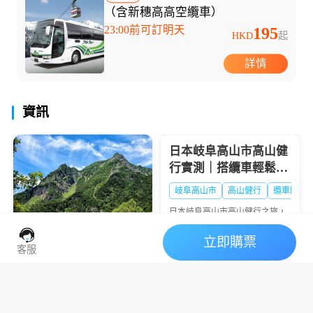
（含新穗高高空纜車）
23:00前可訂明天
195
HKD
起
詳情
資訊
日本岐阜高山市高山健
行實測｜搭纜車輕鬆賞
山景，情侶/家庭都適合
岐阜高山市
高山健行
纜車體驗
✨
日本岐阜高山市高山健行之旅，
搭纜車輕鬆賞層疊山巒與雲海，
步道平緩適合情侶/家庭，預訂避
奧飛驒自由行必備｜高
立即購票
坑實測分享！
客服
山出發巴士套票實測！
含新穗高纜車超讚💯
奧飛驒巴士票
高山出發
新穗高纜車
日本高山一日遊實測｜
飛驒鐘乳洞+新穗高纜
臺灣人去奧飛驒自由行必備！高
山出發巴士套票含新穗高纜車，