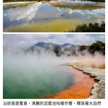
沿途皆是驚喜，沸騰的泥漿池咕嘟作響，釋放著大自然