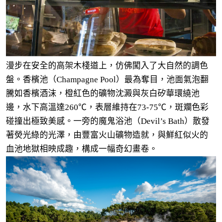
漫步在安全的高架木棧道上，仿佛闖入了大自然的調色
盤。香檳池（Champagne Pool）最為奪目，池面氣泡翻
騰如香檳酒沫，橙紅色的礦物沈澱與灰白矽華環繞池
邊，水下高溫達260℃，表層維持在73-75℃，斑斕色彩
碰撞出極致美感。一旁的魔鬼浴池（Devil’s Bath）散發
著熒光綠的光澤，由豐富火山礦物造就，與鮮紅似火的
血池地獄相映成趣，構成一幅奇幻畫卷。