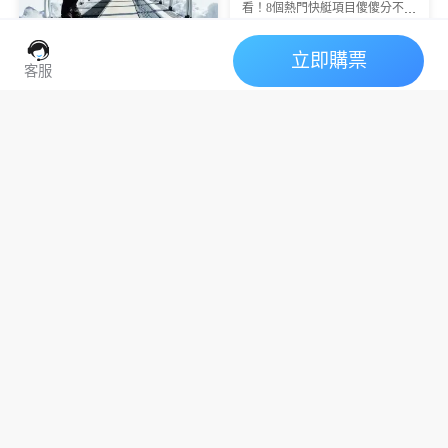
看！8個熱門快艇項目傻傻分不
清？刺激程度、適合人群、遊玩
亮點一次性講透，新手直接抄作
業不踩雷👇
立即購票
客服
零基礎滑雪超容易！紐
皇后鎮必玩｜Kea 6線
西蘭卓越山新手課程實
滑索全攻略！3小時腎
測超讚
卓越山滑雪度假村
新手滑雪教學
皇后鎮冬季旅遊
上腺素飆升體驗💥
皇后鎮滑索
Kea
6線滑索
實測紐西蘭皇后鎮卓越山專屬新
手滑雪課程，專業教練帶領、安
皇后鎮Kea 6線滑索全攻略，3小
全初學區域，零基礎也能快速上
時冒險含森林徒步+6條滑索，雪
手，留下難忘冬日回憶
地/黃昏限定體驗，附避坑建議。
新西蘭噴射快艇交通全
攻略🚤懶人直接抄作業