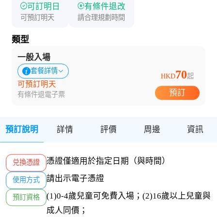
可訂明日
有條件退改
可預訂明天
請合理規劃時間
類型
一般入場
套餐詳情
70
HKD
起
可預訂明天
預訂
有條件退
電子票
預訂說明
詳情
評價
周邊
資訊
憑證僅適用於指定日期（與時間）
兑換憑證
請出示電子憑證
使用方式
(1)0-4歲兒童可免費入場；(2)16歲以上兒童與
預訂資格
成人同價；