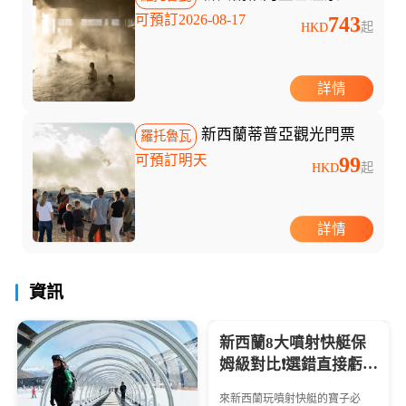
可預訂2026-08-17
743
HKD
起
詳情
新西蘭蒂普亞觀光門票
羅托魯瓦
可預訂明天
99
HKD
起
詳情
資訊
新西蘭8大噴射快艇保
姆級對比❗選錯直接虧哭
😭
來新西蘭玩噴射快艇的寶子必