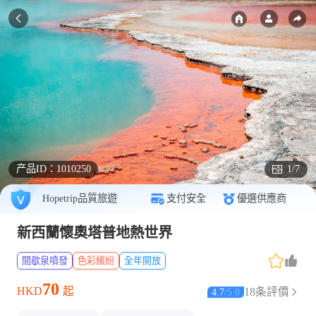
产品ID：
1010250
1/7
Hopetrip品質旅遊
支付安全
優選供應商
新西蘭懷奧塔普地熱世界
間歇泉噴發
色彩繽紛
全年開放
70
HKD
起
18条評價
4.7
/
5.0