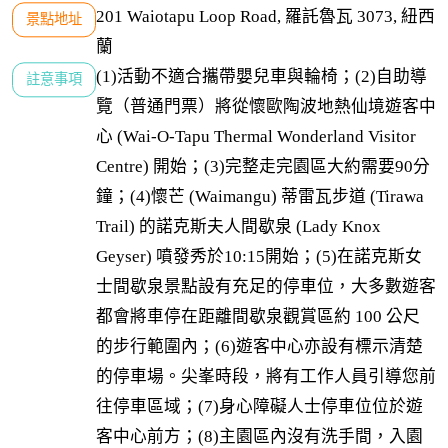
201 Waiotapu Loop Road, 羅託魯瓦 3073, 紐西
景點地址
蘭
(1)活動不適合攜帶嬰兒車與輪椅；(2)自助導
註意事項
覽（普通門票）將從懷歐陶波地熱仙境遊客中
心 (Wai-O-Tapu Thermal Wonderland Visitor 
Centre) 開始；(3)完整走完園區大約需要90分
鐘；(4)懷芒 (Waimangu) 蒂雷瓦步道 (Tirawa 
Trail) 的諾克斯夫人間歇泉 (Lady Knox 
Geyser) 噴發秀於10:15開始；(5)在諾克斯女
士間歇泉景點設有充足的停車位，大多數遊客
都會將車停在距離間歇泉觀賞區約 100 公尺
的步行範圍內；(6)遊客中心亦設有標示清楚
的停車場。尖峯時段，將有工作人員引導您前
往停車區域；(7)身心障礙人士停車位位於遊
客中心前方；(8)主園區內沒有洗手間，入園