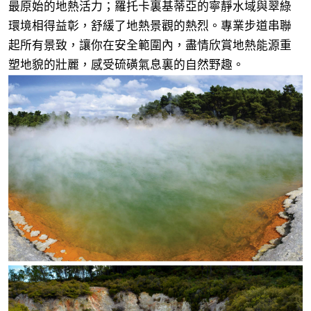
最原始的地熱活力；羅托卡裏基蒂亞的寧靜水域與翠綠
環境相得益彰，舒緩了地熱景觀的熱烈。專業步道串聯
起所有景致，讓你在安全範圍內，盡情欣賞地熱能源重
塑地貌的壯麗，感受硫磺氣息裏的自然野趣。