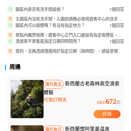
園區內是否有洗手間設施？
1個回答
問
主園區內沒有洗手間，入園前請務必使用遊客中心的洗手
答
間。
園區內可以吸煙嗎？有沒有指定地方？
1個回答
問
景點內嚴禁吸煙，遊客中心正門入口處設有指定吸煙區，並
答
有標誌指示。
憑證是不是隻能指定日期同時間用？
1個回答
問
是的，兑換憑證僅適用於指定日期（與時間），請留意預訂
答
時的日期安排。
周邊
新西蘭古老森林高空滑索
羅托魯瓦
體驗
可預訂明天
672
HKD
起
詳情
新西蘭懷阿里基温泉
羅托魯瓦