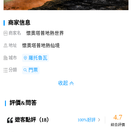
商家信息
商家名
懷奧塔普地熱世界
地址
懷奧塔普地熱仙境
城市
羅托魯瓦
分類
門票
收起
評價&問答
4.7
遊客點評（18）
100%好評
綜合評價