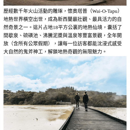
歷經數千年火山活動的雕琢，懷奧塔普（Wai-O-Tapu）
地熱世界橫空出世，成為新西蘭最壯觀、最具活力的自
然奇景之一。這片占地18平方公裏的地熱仙境，囊括了
間歇泉、硫磺池、沸騰泥漿與溫泉等豐富景觀，全年開
放（含所有公眾假期），讓每一位訪客都能沈浸式感受
大自然的鬼斧神工，解鎖地熱奇觀的無限魅力。