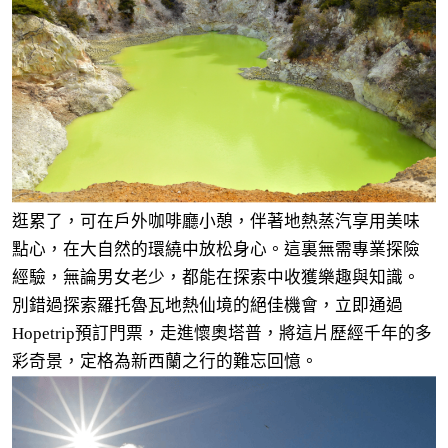
逛累了，可在戶外咖啡廳小憩，伴著地熱蒸汽享用美味
點心，在大自然的環繞中放松身心。這裏無需專業探險
經驗，無論男女老少，都能在探索中收獲樂趣與知識。
別錯過探索羅托魯瓦地熱仙境的絕佳機會，立即通過
Hopetrip預訂門票，走進懷奧塔普，將這片歷經千年的多
彩奇景，定格為新西蘭之行的難忘回憶。