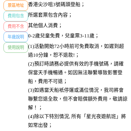
香港尖沙咀3號碼頭登船；
景區地址
所選套票包含內容；
費用包含
其他個人消費；
費用不含
0-2歲兒童免費，兒童票3-11歲；
年歲說明
(1)活動開始72小時前可免費取消，如遲到超
使用說明
過10分鐘，恕不退款!；

(2)預訂時請務必提供有效的手機號碼，請確
保當天手機暢通。如因無法聯繫導致影響登
船，費用不可退；

(3)如遇當天船衹停運或滿位情況，我司將會
聯繫您退全款，但不會賠償額外費用，敬請諒
解！；

(4)除以下特別情況, 所有「星光夜遊航班」將
如常出發；
