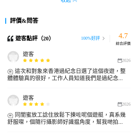
收起
評價&問答
4.7
遊客點評（20）
100%好評
綜合評價
遊客
2026
這次和對象來香港過紀念日選了這個夜遊，整
體體驗真的很好，工作人員知道我們是過紀念...
遊客
2026
同閨蜜放工諗住放鬆下揀咗呢個遊艇，真系幾
舒服㗎，個隨行攝影師好識揾角度，幫我哋拍...