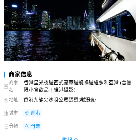
商家信息
商家
香港星光夜遊西式豪華遊艇暢遊維多利亞港 (含無
名
限小食飲品＋維港攝影)
地址
香港九龍尖沙咀公眾碼頭3號登船
城市
香港
分類
門票