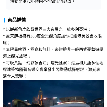
活動開始72小時內不可做任何退改。
商品詳情
* 以嶄新角度欣賞世界三大夜景之一維多利亞港；
* 露天舺板擁有360度全景觀角度讓你把維港美景盡收眼
底；
* 無限量啤酒、零食和飲料，來體驗非一般西式豪華遊艇
海上觀光旅程；
* 每晚八點「幻彩詠香江」燈光匯演：港島和九龍多個地
標建築物隨著音樂交響樂發出閃爍動感探射燈，激光表
演令人驚艷！