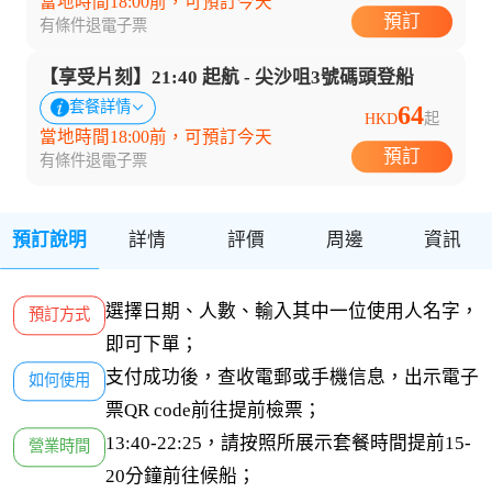
當地時間18:00前，可預訂今天
預訂
有條件退
電子票
【享受片刻】21:40 起航 - 尖沙咀3號碼頭登船
套餐詳情
64
HKD
起
當地時間18:00前，可預訂今天
預訂
有條件退
電子票
預訂說明
詳情
評價
周邊
資訊
選擇日期、人數、輸入其中一位使用人名字，
預訂方式
即可下單；
支付成功後，查收電郵或手機信息，出示電子
如何使用
票QR code前往提前檢票；
13:40-22:25，請按照所展示套餐時間提前15-
營業時間
20分鐘前往候船；