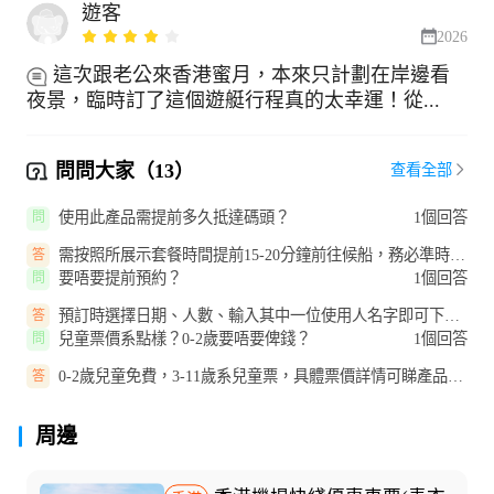
遊客
2026
這次跟老公來香港蜜月，本來只計劃在岸邊看
夜景，臨時訂了這個遊艇行程真的太幸運！從...
問問大家（13）
查看全部
使用此產品需提前多久抵達碼頭？
1個回答
問
需按照所展示套餐時間提前15-20分鐘前往候船，務必準時登
答
船，逾時不候。
要唔要提前預約？
1個回答
問
預訂時選擇日期、人數、輸入其中一位使用人名字即可下
答
單，支付成功後收電子票，按套餐...
兒童票價系點樣？0-2歲要唔要俾錢？
1個回答
問
0-2歲兒童免費，3-11歲系兒童票，具體票價詳情可睇產品頁
答
面。
周邊