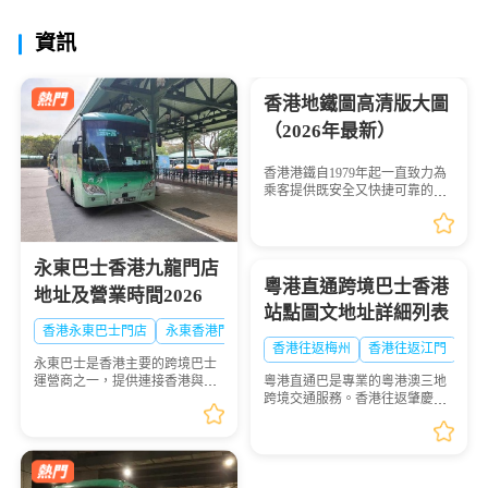
資訊
營業時間供大家出行參...
香港地鐵圖高清版大圖
（2026年最新）
香港港鐵自1979年起一直致力為
乘客提供既安全又快捷可靠的市
區列車服務。由中環及銅鑼灣的
商業中心區連接至新界以及大嶼
山，讓旅客享受更舒適方便的旅
程。為您帶來的最新香...
永東巴士香港九龍門店
粵港直通跨境巴士香港
地址及營業時間2026
站點圖文地址詳細列表
香港永東巴士門店
永東香港門店
香港往返梅州
香港往返江門
粵
永東巴士是香港主要的跨境巴士
運營商之一，提供連接香港與內
粵港直通巴是專業的粵港澳三地
地多個城市的服務。是香港五大
跨境交通服務。香港往返肇慶車
直通過境巴士公司之一。以下整
票，香港往返恩平車票，香港往
理永東巴士香港九龍門店地址及
返羅定，香港往返廣寧車，香港
營業時間供大家出行參...
往返三水巴士，香港往返梅州車
票，香港往返三鄉車票...