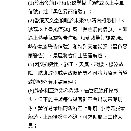
(1)於出發前1小時仍然懸掛「3號或以上臺風
信號」或「黑色暴雨信號」；

(2)香港天文臺預報於未來2小時內將懸掛「3
號或以上臺風信號」或「黑色暴雨信號」。如
遇上熱帶氣旋警告信號（3號熱帶氣旋或8號
熱帶氣旋警告信號）和特別天氣狀況（黑色暴
雨警告），景區將會停止營運航班；

(5)因交通延阻、罷工、天氣、飛機、機器故
障、航班取消或更改時間等不可抗力原因所導
致的額外費用請自理；

(6)維多利亞海港為內港，儘管風浪顛簸較
少，但不能保證每位遊客都不會出現暈船現
象，請容易暈船的遊客在上船前1小時先服暈
船葯。上船後發生不適，可求助船上工作人
員；
