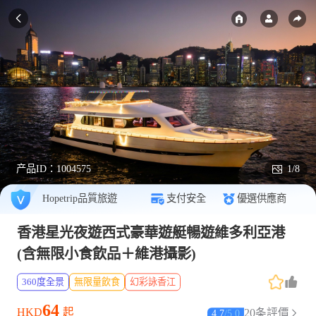
产品ID：
1004575
1/8
Hopetrip品質旅遊
支付安全
優選供應商
香港星光夜遊西式豪華遊艇暢遊維多利亞港
(含無限小食飲品＋維港攝影)
360度全景
無限量飲食
幻彩詠香江
64
HKD
起
20条評價
4.7
/
5.0