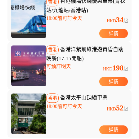
香港機場快綫優惠車票(青衣
香港
站/九龍站/香港站)
18:00前可訂今天
34
HKD
起
詳情
香港洋紫荊維港遊黃昏自助
香港
晚餐(17:15開船)
可預訂明天
198
HKD
起
詳情
香港太平山頂纜車票
香港
18:00前可訂今天
52
HKD
起
詳情