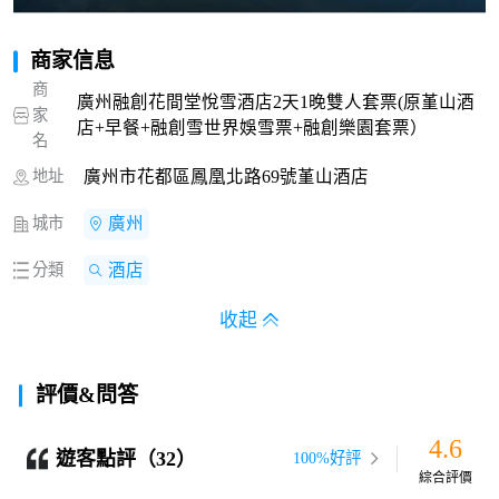
商家信息
商
廣州融創花間堂悅雪酒店2天1晚雙人套票(原堇山酒
家
店+早餐+融創雪世界娛雪票+融創樂園套票）
名
地址
廣州市花都區鳳凰北路69號堇山酒店
城市
廣州
分類
酒店
收起
評價&問答
4.6
遊客點評（32）
100%好評
綜合評價