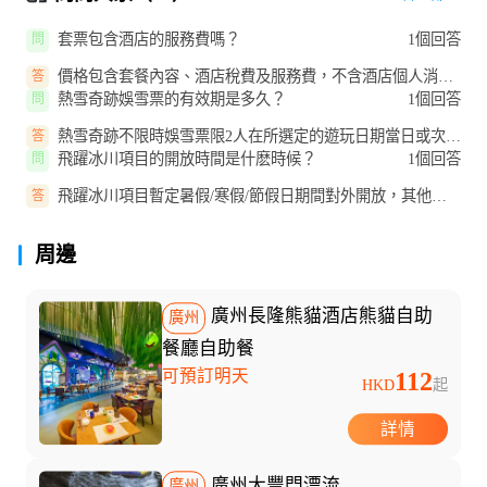
套票包含酒店的服務費嗎？
1個回答
問
價格包含套餐內容、酒店稅費及服務費，不含酒店個人消費
答
及未提及費用。
熱雪奇跡娛雪票的有效期是多久？
1個回答
問
熱雪奇跡不限時娛雪票限2人在所選定的遊玩日期當日或次日
答
任一天同時使用有效，當日營業...
飛躍冰川項目的開放時間是什麽時候？
1個回答
問
飛躍冰川項目暫定暑假/寒假/節假日期間對外開放，其他日
答
期暫停開放，具體以當日實際運...
周邊
廣州長隆熊貓酒店熊貓自助
廣州
餐廳自助餐
可預訂明天
112
HKD
起
詳情
廣州大豐門漂流
廣州