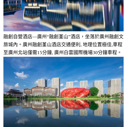
融創自營酒店—廣州“融創堇山”酒店，坐落於廣州融創文
旅城內。廣州融創堇山酒店交通便利, 地理位置極佳,車程
至廣州北站僅需15分鐘, 廣州白雲國際機場30分鐘車程。