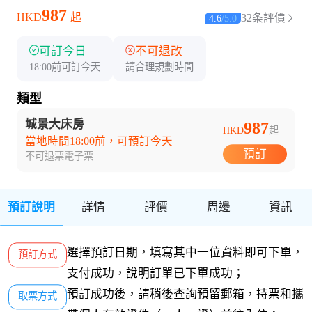
987
HKD
起
32条評價
4.6
/
5.0
可訂今日
不可退改
18:00前可訂今天
請合理規劃時間
類型
城景大床房
987
HKD
起
當地時間18:00前，可預訂今天
預訂
不可退票
電子票
預訂說明
詳情
評價
周邊
資訊
選擇預訂日期，填寫其中一位資料即可下單，
預訂方式
支付成功，說明訂單已下單成功；
預訂成功後，請稍後查詢預留郵箱，持票和攜
取票方式