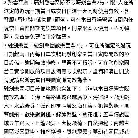
2.熱雪奇跡：廣州熱雪奇跡不限時娛雪票2張，限2人在所
選定的遊玩日期當日或次日任選一天同時使用有效。含
雪服+雪地鞋+儲物櫃+頭盔，可在當日雪場營業時間內任
玩當日實際開放的娛雪項目。門票限本人使用，不可轉
贈，兒童無免票請正常購票。
3.融創樂園：融創樂園歡樂套票2張，可在所選定的遊玩
日期起兩日內每日單次暢玩融創樂園當日實際開放的項
目設備，逾期無效作廢，門票不可轉贈，可在融創樂園
當日實際開放的項目設備無限次暢玩，設備和演出開放
情況請以遊玩當日樂園實際開放為準。
融創樂園項目設備範圍包含如下：（請以當日運營實際
開放為準）：海上絲路區域飛越廣東、海盜船、飛魚戲
水、水戰奇兵；嶺南印象區域怒海狂濤、獅舞歡騰、風
箏翻飛、歡樂對對碰、錦繡轉盤、鬧花燈；五羊傳說區
域五羊飛天、巨龍飛舞、大樹飛椅、自然探秘；南越古
國區域雲霄塔、推杯換盞、雙龍飛舞；夢幻花園區域花