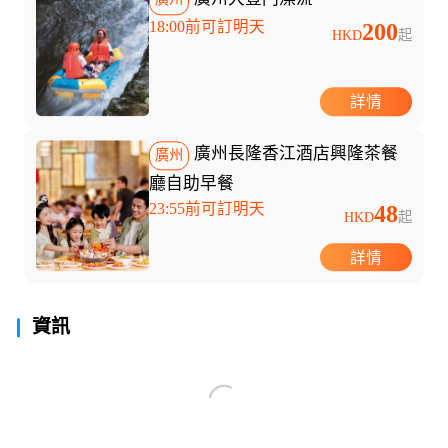
18:00前可訂明天
200
HKD
起
詳情
廣州長隆香江酒店興隆茶餐
廣州
廳自助早餐
23:55前可訂明天
48
HKD
起
詳情
資訊
假期，讓你的暑假不再千...
廣州熱雪奇跡2026暑期
急降10℃！廣州融創潑
全攻略：“極寒玩家
水狂歡，太解暑了！🔥
Online”盛大啟幕，-6℃
大暑熱到融化？
廣州融創雪世界
廣州融創滑雪票
廣州融創樂園
廣州融創樂園玩水