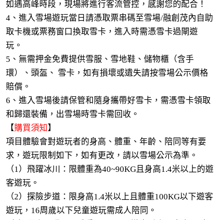
如遇高峰時段，現場將進行客流管控，感謝您的配合！
4、進入雪場遊玩當日請憑取票串碼至雪場/融創茂內自助
取卡機或票務窗口換取雪卡，進入時需憑雪卡過閘遊
玩。
5、無需押金免費提供雪服、雪地鞋、儲物櫃（含手
環）、頭盔、 雪卡，如有損壞或遺失請按雪場公示價格
賠償。
6、進入雪場後請保管和隨身攜帶好雪卡，需憑雪卡領取
和歸還裝備，出雪場時雪卡需回收。
【
購買須知
】
項目體驗會對遊玩者的身高、體重、年齡、陪同等有要
求，遊玩限制如下，如有更改，請以雪場公示為準。
（1）飛躍冰川：限體重為40~90KG且身高1.4米以上的遊
客遊玩。
（2）探險步道：限身高1.4米以上且體重100KG以下遊客
遊玩，16周歲以下兒童遊玩需成人陪同。