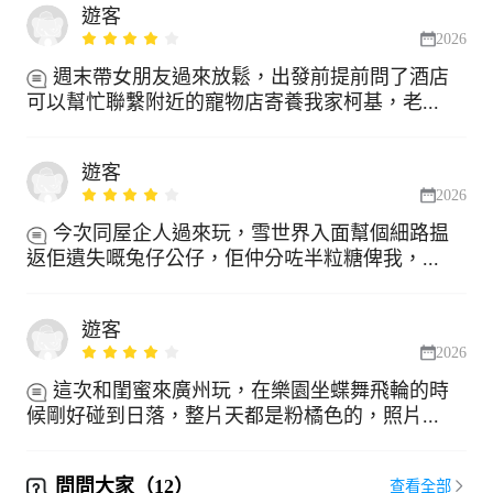
遊客
2026
週末帶女朋友過來放鬆，出發前提前問了酒店
可以幫忙聯繫附近的寵物店寄養我家柯基，老...
遊客
2026
今次同屋企人過來玩，雪世界入面幫個細路揾
返佢遺失嘅兔仔公仔，佢仲分咗半粒糖俾我，...
遊客
2026
這次和閨蜜來廣州玩，在樂園坐蝶舞飛輪的時
候剛好碰到日落，整片天都是粉橘色的，照片...
問問大家（12）
查看全部