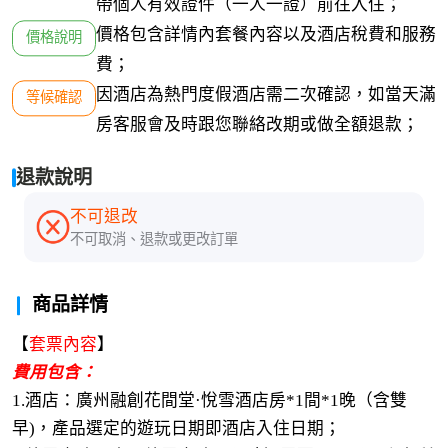
帶個人有效證件（一人一證）前往入住；
價格包含詳情內套餐內容以及酒店稅費和服務
價格說明
費；
因酒店為熱門度假酒店需二次確認，如當天滿
等候確認
房客服會及時跟您聯絡改期或做全額退款；
退款說明
不可退改
不可取消、退款或更改訂單
商品詳情
【
套票內容
】
費用包含：
1.酒店：廣州融創花間堂·悅雪酒店房*1間*1晚（含雙
早)，產品選定的遊玩日期即酒店入住日期；