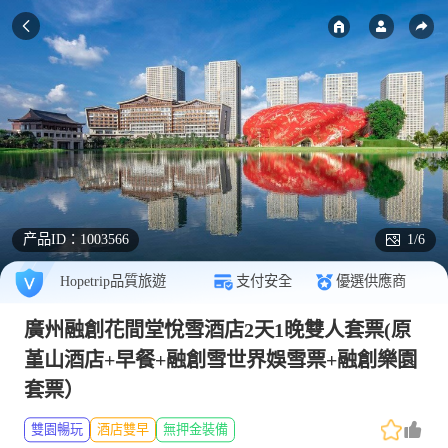
产品ID：
1003566
1/6
Hopetrip品質旅遊
支付安全
優選供應商
廣州融創花間堂悅雪酒店2天1晚雙人套票(原
堇山酒店+早餐+融創雪世界娛雪票+融創樂園
套票）
雙園暢玩
酒店雙早
無押金裝備