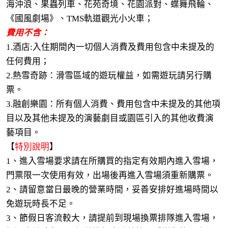
海沖浪、果蟲列車、花苑奇境、花園派對、蝶舞飛輪、
《國風劇場》、TMS軌道觀光小火車；
費用不含：
1.酒店:入住期間內一切個人消費及費用包含中未提及的
任何費用；
2.熱雪奇跡：滑雪區域的遊玩權益，如需遊玩請另行購
票。
3.融創樂園：所有個人消費、費用包含中未提及的其他項
目以及其他未提及的演藝劇目或園區引入的其他收費演
藝項目。
【
特別說明
】
1、進入雪場要求請在所購買的指定有效期內進入雪場，
門票限一次使用有效，出場後再進入雪場須重新購票。
2、請留意當日最晚的營業時間，妥善安排好進場時間以
免遊玩時長不足。
3、節假日客流較大，請提前到現場換票排隊進入雪場，