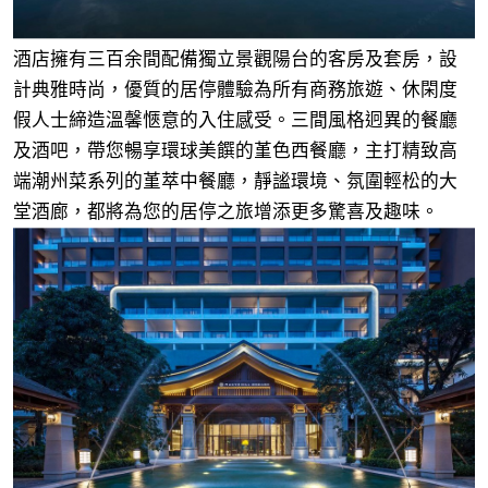
酒店擁有三百余間配備獨立景觀陽台的客房及套房，設
計典雅時尚，優質的居停體驗為所有商務旅遊、休閑度
假人士締造溫馨愜意的入住感受。三間風格迥異的餐廳
及酒吧，帶您暢享環球美饌的堇色西餐廳，主打精致高
端潮州菜系列的堇萃中餐廳，靜謐環境、氛圍輕松的大
堂酒廊，都將為您的居停之旅增添更多驚喜及趣味。