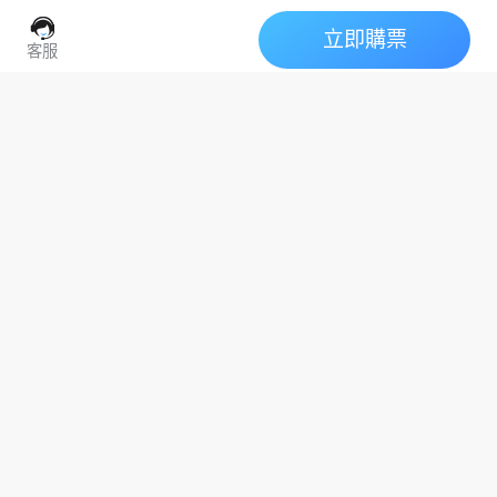
及荷蘭周邊2026年7月活動指南。
盛夏時節通常是阿姆斯特丹的旅
立即購票
WorldPride
遊旺季，天氣温暖且白晝漫長。
客服
有豐富的景點和活動可供探索。
Amsterdam 2026交通
全攻略：地鐵維修/停車
交通指南地鐵
停車自行車2026
大眾運輸
阿姆斯特丹2026年7月
禁令/運河遊行8/2封路
音樂指南：Yebba演唱
阿姆斯特丹市中心（多數活動舉
須知
辦地點）可搭乘火車至阿姆斯特
會、ARTIS夏季之夜、
WorldPrideYebba
演唱會電子音樂
丹中央車站（Amsterdam
WorldPride派對全攻略
Centraal）抵達。從南站（Station
阿姆斯特丹2026年7月音樂指南：
Zuid）出發，搭乘52號地鐵
Yebba演唱會、ARTIS夏季之夜、
（Noord/Zuidlijn）是前往市...
WorldPride派對全攻略
阿姆斯特丹下午茶全攻
略：精選6大奢華與悠
閒體驗
WaldorfAstoria
De
l'EuropeTeds
阿姆斯特丹下午茶全攻略：精選6
大奢華與悠閒體驗，儘管在英國