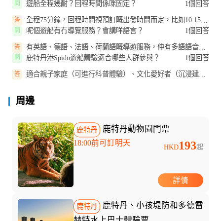
遊船全程幾耐？回程時間係咪固定？
1個回答
問
全程75分鐘，回程時間視預訂嘅出發時間而定，比如10:15出
答
發就11:30回程，17:00出發就1...
呢個遊船有冇導覽服務？會講咩語言？
1個回答
問
有英語、德語、法語、荷蘭語嘅導遊服務，仲有多語語音導
答
覽（包括荷蘭語、英語、法語、...
鹿特丹港Spido遊船體驗適合哪些人群參與？
1個回答
問
適合親子家庭（可進行科普體驗）、文化愛好者（沉浸建築
答
與歷史）、情侶（可體驗日落巡...
周邊
鹿特丹動物園門票
鹿特丹
18:00前可訂明天
193
HKD
起
詳情
鹿特丹、小孩堤防和多德雷
鹿特丹
赫特水上巴士體驗票