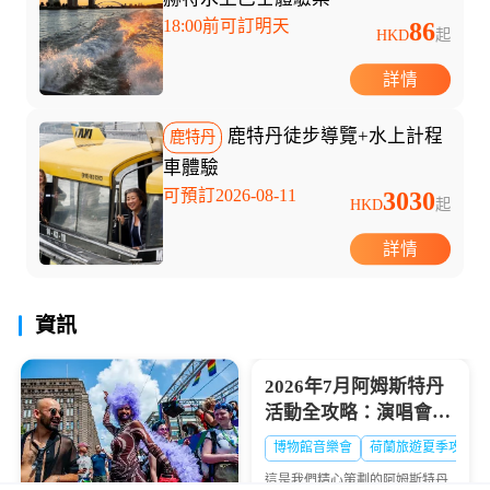
18:00前可訂明天
86
HKD
起
詳情
鹿特丹徒步導覽+水上計程
鹿特丹
車體驗
可預訂2026-08-11
3030
HKD
起
詳情
資訊
築工人茶）就是不對我...
2026年7月阿姆斯特丹
活動全攻略：演唱會、
博物館、節慶與美食市
博物館音樂會
荷蘭旅遊夏季攻略
集
這是我們精心策劃的阿姆斯特丹