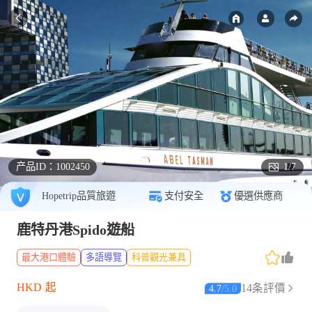
产品ID：
1002450
1/7
Hopetrip品質旅遊
支付安全
優選供應商
鹿特丹港Spido遊船
最大港口體驗
多語導覽
科普觀光兼具
HKD
起
14条評價
4.7
/
5.0