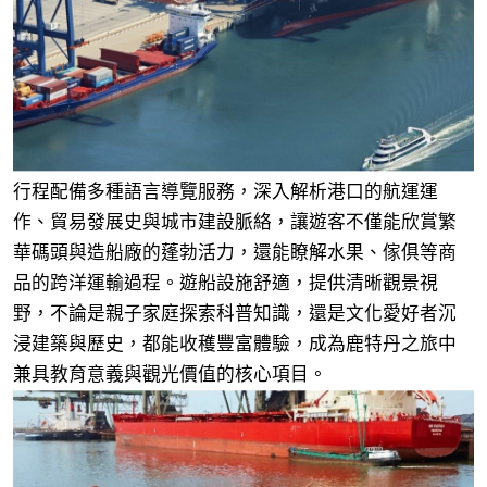
行程配備多種語言導覽服務，深入解析港口的航運運
作、貿易發展史與城市建設脈絡，讓遊客不僅能欣賞繁
華碼頭與造船廠的蓬勃活力，還能瞭解水果、傢俱等商
品的跨洋運輸過程。遊船設施舒適，提供清晰觀景視
野，不論是親子家庭探索科普知識，還是文化愛好者沉
浸建築與歷史，都能收穫豐富體驗，成為鹿特丹之旅中
兼具教育意義與觀光價值的核心項目。