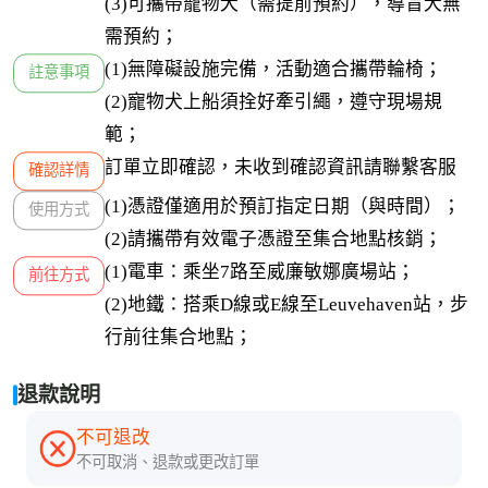
(3)可攜帶寵物犬（需提前預約），導盲犬無
需預約；
(1)無障礙設施完備，活動適合攜帶輪椅；

註意事項
(2)寵物犬上船須拴好牽引繩，遵守現場規
範；
訂單立即確認，未收到確認資訊請聯繫客服
確認詳情
(1)憑證僅適用於預訂指定日期（與時間）；

使用方式
(2)請攜帶有效電子憑證至集合地點核銷；
(1)電車：乘坐7路至威廉敏娜廣場站；

前往方式
(2)地鐵：搭乘D線或E線至Leuvehaven站，步
行前往集合地點；
退款說明
不可退改
不可取消、退款或更改訂單