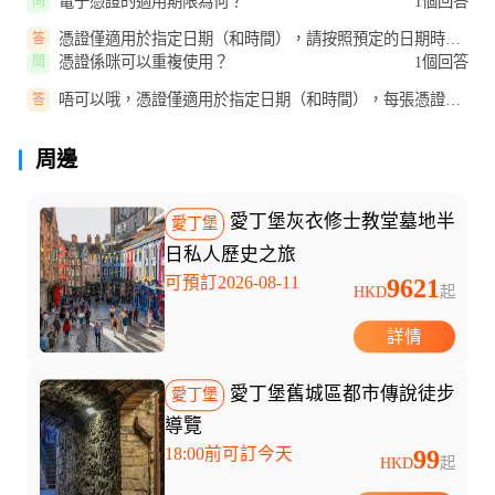
會帶你了解400年歷史，包括隱...
電子憑證的適用期限為何？
1個回答
問
憑證僅適用於指定日期（和時間），請按照預定的日期時間
答
使用，不可重複使用。
憑證係咪可以重複使用？
1個回答
問
唔可以哦，憑證僅適用於指定日期（和時間），每張憑證只
答
能用一次對應指定的日期時間。
周邊
愛丁堡灰衣修士教堂墓地半
愛丁堡
日私人歷史之旅
可預訂2026-08-11
9621
HKD
起
詳情
愛丁堡舊城區都市傳說徒步
愛丁堡
導覽
18:00前可訂今天
99
HKD
起