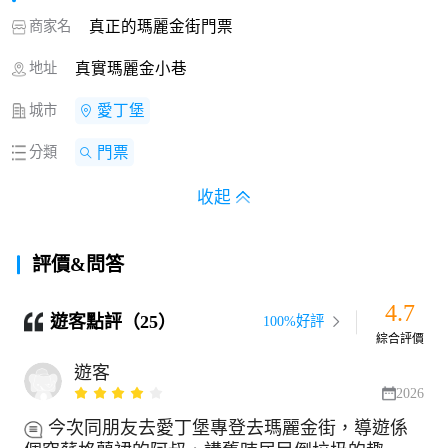
商家名
真正的瑪麗金街門票
地址
真實瑪麗金小巷
城市
愛丁堡
分類
門票
收起
評價&問答
4.7
遊客點評（25）
100%好評
綜合評價
遊客
2026
今次同朋友去愛丁堡專登去瑪麗金街，導遊係