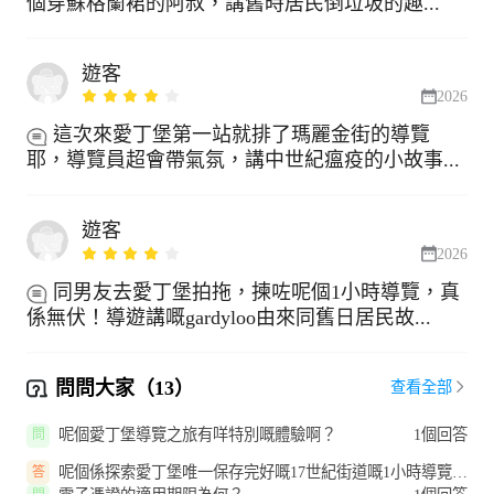
個穿蘇格蘭裙的阿叔，講舊時居民倒垃圾的趣...
遊客
2026
這次來愛丁堡第一站就排了瑪麗金街的導覽
耶，導覽員超會帶氣氛，講中世紀瘟疫的小故事...
遊客
2026
同男友去愛丁堡拍拖，揀咗呢個1小時導覽，真
係無伏！導遊講嘅gardyloo由來同舊日居民故...
問問大家（13）
查看全部
呢個愛丁堡導覽之旅有咩特別嘅體驗啊？
1個回答
問
呢個係探索愛丁堡唯一保存完好嘅17世紀街道嘅1小時導覽，
答