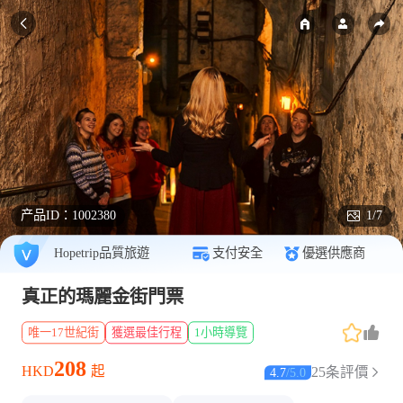
产品ID：
1002380
1/7
Hopetrip品質旅遊
支付安全
優選供應商
真正的瑪麗金街門票
唯一17世紀街
獲選最佳行程
1小時導覽
208
HKD
起
25条評價
4.7
/
5.0