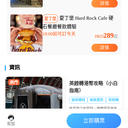
詳情
愛丁堡 Hard Rock Cafe 硬
愛丁堡
石餐廳餐飲體驗
18:00前可訂今天
289
HKD
起
詳情
資訊
立即購票
客服