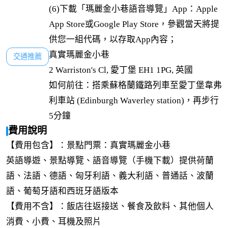
(6)下載「瑪麗金小巷語音導覽」App：Apple 
App Store或Google Play Store，參觀當天將提
供您一組代碼，以存取App內容；
真實瑪麗金小巷

交通推薦
2 Warriston's Cl, 愛丁堡 EH1 1PG, 英國

如何前往：搭乘蘇格蘭鐵路列車至愛丁堡韋弗
利車站 (Edinburgh Waverley station)，再步行
5分鐘
費用說明
【
費用包含
】：景點門票：真實瑪麗金小巷
英語導遊、景點導覽、語音導覽（手機下載）提供荷蘭
語、法語、德語、匈牙利語、義大利語、普通話、波蘭
語、葡萄牙語和西班牙語版本
【
費用不含
】：飯店往返接送、餐食及飲料、其他個人
消費、小費、耳機及照片