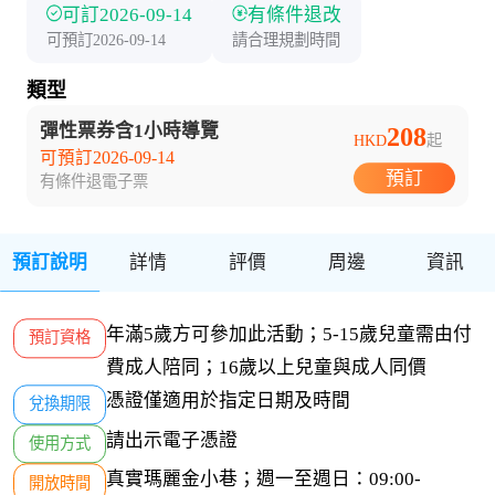
可訂2026-09-14
有條件退改
可預訂2026-09-14
請合理規劃時間
類型
彈性票券含1小時導覽
208
HKD
起
可預訂2026-09-14
預訂
有條件退
電子票
預訂說明
詳情
評價
周邊
資訊
年滿5歲方可參加此活動；5-15歲兒童需由付
預訂資格
費成人陪同；16歲以上兒童與成人同價
憑證僅適用於指定日期及時間
兌換期限
請出示電子憑證
使用方式
真實瑪麗金小巷；週一至週日：09:00-
開放時間