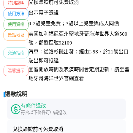
兌換憑證前可免費取消
特別說明
出示電子憑證
使用方法
0-2歲兒童免費；3歲以上兒童與成人同價
使用資格
美國加利福尼亞州聖地牙哥海洋世界大道500
景點地址
號，郵遞區號92109
汽車：從洛杉磯出發：經由I-5S，於21號出口
交通指南
駛出即可抵達
園區開放時間及表演時間會定期更新，請至聖
溫馨提示
地牙哥海洋世界官網查看
退款說明
有條件退改
符合以下條件可申請退改
兌換憑證前可免費取消