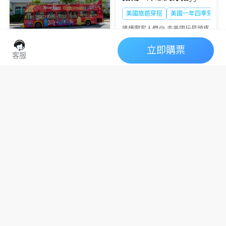
美國旅遊穿搭
美國一年四季穿搭
誰懂啊家人們😭 去美國玩最頭疼
的就是帶衣服！東海岸四季分
明、冬冷夏熱，西海岸溫和但早
2026洛杉磯觀光巴士全
立即購票
晚溫差炸大，新手真的很容易帶
客服
攻略✨紅黃紫三線站點
錯衣服！
+時刻表一次收藏
美國旅遊行李打包｜保
來洛杉磯自由行必坐這台隨上隨
下巴士🚍三條主線串聯好萊塢、
姆級攻略✅避坑不踩雷
比佛利、聖塔莫尼卡、市區，懶
人直接收藏這篇就夠用～
美國旅遊行李打包
美國旅遊行李限
赴美旅遊行李怎麼裝？看完這篇
直接抄作業📝敲黑板！美國航班
一般可帶2個23kg托運行李+1個手
提包，但重點來了⚠️ 有些東西絕
對不能放托運！分享我的打包秘
籍👉 按「必備→實...
加州好萊塢環球影城必
買伴手禮清單✨不踩雷