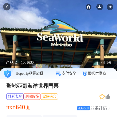
产品ID：
1001630
1/6
Hopetrip品質旅遊
支付安全
優選供應商
聖地亞哥海洋世界門票
精彩表演
刺激設施
家庭適合
640
HKD
起
22条評價
4.6
/
5.0