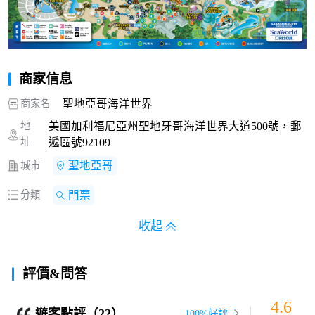
商家信息
商家名
聖地亞哥海洋世界
地
美國加利福尼亞州聖地牙哥海洋世界大道500號，郵
址
遞區號92109
城市
聖地亞哥
分類
門票
收起
評價&問答
4.6
遊客點評（22）
100%好評