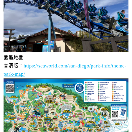
園區地圖
高清版：
https://seaworld.com/san-diego/park-info/theme-
park-map/