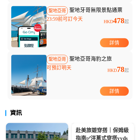
聖地牙哥無限景點通票
聖地亞哥
23:59前可訂今天
478
HKD
起
詳情
聖地亞哥海豹之旅
聖地亞哥
可預訂明天
78
HKD
起
詳情
資訊
作業，送人自留都合適，...
赴美旅遊穿搭｜保姆級
指南✅洋蔥式穿搭yyds