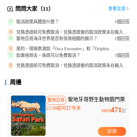
問問大家（11）
查看全部
取消政策具體是什麽？
1個回答
問
兌換憑證前可免費取消，兌換憑證後的取消政策未在輸入中
答
提及。
聖地亞哥海洋世界是否有保育相關的展示？
1個回答
問
是的，現場表演如「Orca Encounter」和「Dolphin
答
Adventures」中會介紹該樂園在保育方...
如果唔想去，係咪可以免費取消？
1個回答
問
兌換憑證前可免費取消，兌換憑證後的取消政策未在輸入中
答
提及。
周邊
聖地牙哥野生動物園門票
聖地亞哥
23:59前可訂今天
471
HKD
起
詳情