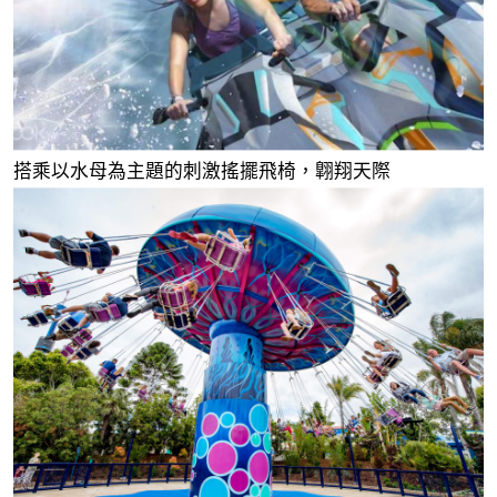
搭乘以水母為主題的刺激搖擺飛椅，翺翔天際