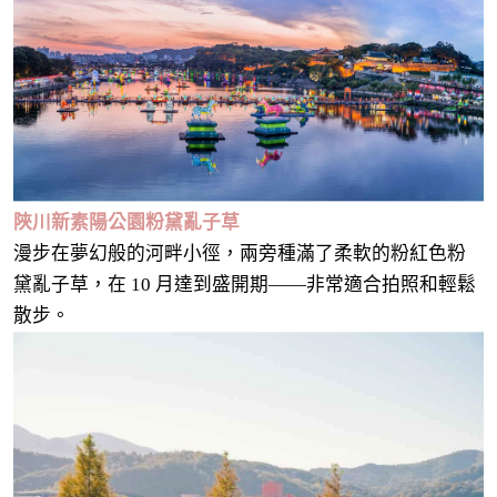
陜川新素陽公園粉黛亂子草
漫步在夢幻般的河畔小徑，兩旁種滿了柔軟的粉紅色粉
黛亂子草，在 10 月達到盛開期——非常適合拍照和輕鬆
散步。