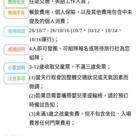
往返交通，英語工作人員；
費用包含
餐飲費用，個人保險，以及其他費用包含中未
費用不含
提及的個人消費；
26/10/7 - 26/10/16 (10/7、10/12、10/14、
使用時間
10/16運行)；
4人即可發團，可組隊報名或等待旅行社為您
成團説明
組隊；
3-12歲收取兒童票，不滿三歲免票；
小童説明
(1)當天行程會因整體交通狀況或天氣因素而
注意事項
微調；

(2)如果您需要攜帶嬰兒車或輪椅，請於預訂
時備註告知；

(3)未滿3歲之孩童免費，但不包含坐位、入場
費等任何門票費用；