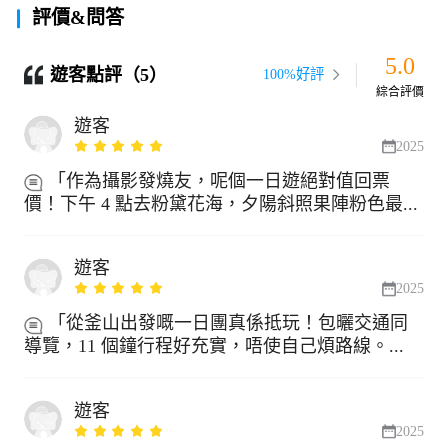
評價&問答
5.0
遊客點評（5）
100%好評
綜合評價
遊客
2025
「作為攝影發燒友，呢個一日遊絕對值回票
價！下午 4 點去粉黛花海，夕陽斜照果陣粉色最...
遊客
2025
「從釜山出發嘅一日團真係抵玩！包曬交通同
導覽，11 個鐘行程好充實，唔使自己煩路線。...
遊客
2025