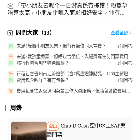
「带小朋友去呢个一日游真係冇拣错！粉黛草
唔算太高，小朋友企喺入面影相好安全，仲有...
問問大家（13）
查看全部
未滿3歲嘅小朋友免票，但有冇坐位同入場費？
1個回答
問
未滿3歲孩童免票，但唔包含坐位、入場費等任何門票費用，
答
預訂時要留意呢點。
該行程包含哪些特色體驗？
1個回答
問
行程包含晉州南江流燈節（含7萬盞燈籠點亮、1200主題燈
答
籠、1000無人機+煙花秀、祈願燈...
費用包含咗咩？有冇包餐？
1個回答
問
費用包含往返交通同英語工作人員服務，但唔包餐飲費用、
答
個人保險同其他未提及嘅個人消...
周邊
Club D Oasis空中水上SAP樂
釜山
園門票