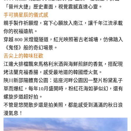
「晉州大捷」歷史畫面，視覺震撼直達心靈。
手可摘星辰的儀式感
親手製作祈願燈，寫下心願放入南江，讓千年江流承載
你的祝福遠航。
穿越 800 米燈籠隧道，紅光映照著古老城墻，仿佛踏入
《鬼怪》般的奇幻場景。
舌尖上的韓味狂歡
江邊大排檔飄來馬格利米酒與海鮮煎餅的香氣，搭配現
烤法蘭克福香腸，感受最地道的韓國煙火氣。
陝川新邵陽體育公園：這座河畔公園因一整片粉黛亂子
草而爆紅，每年10月盛開時，粉紅花海如夢似幻，還有
螺旋步道超好拍。
不管是悠閒散步還是拍美照，都能感受到滿滿的秋日浪
漫氣息！