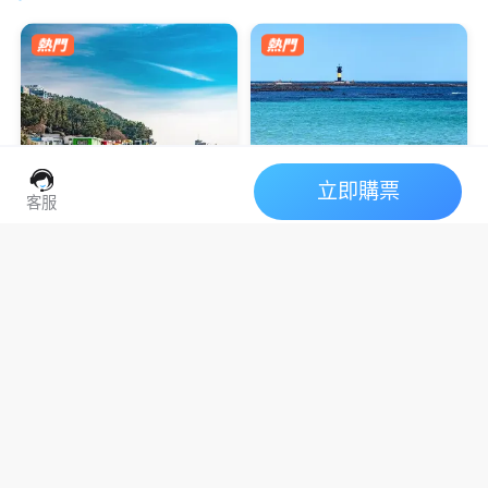
立即購票
客服
【牛島自由行】租電動
車、三輪車必看防坑攻
略！冇留意呢一點隨時
2026釜山海雲台藍線公
濟州島網紅打卡地
濟州島必去打卡
被罰款（附港人國際牌
園攻略｜天空膠囊列
去濟州島自由行，大名鼎鼎嘅
駕照守則）
車、海岸列車線上預約
「島中島」——牛島 (Udo) 絕對
海雲台天空膠囊
海灘列車
網紅打卡
係必去嘅神級景點！喺呢度一邊
步驟圖解
吹住海風，一邊駕駛住超得意嘅
近年來釜山最熱門的景點，非海
復古三輪車或者電動車環島遊，
雲台藍線公園列車莫屬了，隨著
簡直係夏日最 Chill 嘅...
列車緩慢前行，眺望一望無際的
2026濟州島油菜花「花
海景，可說是相當療癒，不僅是
國外旅客爭相前往的景點，在韓
期預警」：3月早開半
國當地也是人氣景點，...
月，王櫻同框僅8天！