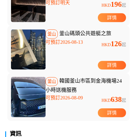
可預訂明天
196
HKD
起
詳情
釜山碼頭公共遊艇之旅
釜山
可預訂2026-08-13
126
HKD
起
詳情
韓國釜山市區到金海機場24
釜山
小時送機服務
可預訂2026-08-09
638
HKD
起
詳情
資訊