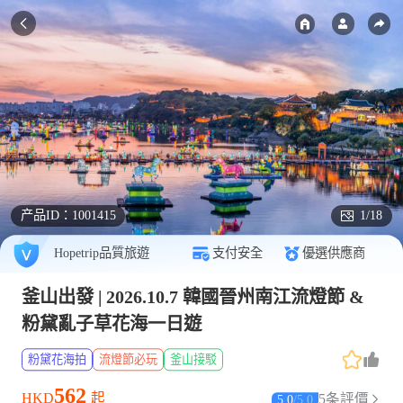
产品ID：
1001415
1/18
Hopetrip品質旅遊
支付安全
優選供應商
釜山出發 | 2026.10.7 韓國晉州南江流燈節 &
粉黛亂子草花海一日遊
粉黛花海拍
流燈節必玩
釜山接駁
562
HKD
起
5条評價
5.0
/
5.0