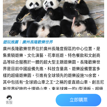
遊玩推薦：廣州長隆歡樂世界
廣州長隆歡樂世界位於廣州長隆度假區的中心位置，是
集乘騎遊樂、文化演藝、花車巡遊、特色餐飲和文創商
品等綜合服務於一體的超大型主題遊樂園。長隆歡樂世
界是目前中國設備先進、科技含量高、遊樂設備豐富多
樣的超級遊樂園，引進有全球領先的遊樂設施70余套，
其中包括有“全球過山車之王”之稱的垂直過山車、創吉尼
斯世界紀錄的十環過山車、東半球唯一的U型滑板、超級
大擺錘、亞洲先進四維影院、原創時空探險項目《星際
立即購票
決戰》、奇幻馬戲主題歡樂小鎮、萬人超級演藝廣場、
客服