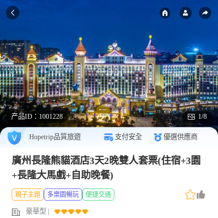
产品ID：
1001228
1/8
Hopetrip品質旅遊
支付安全
優選供應商
廣州長隆熊貓酒店3天2晚雙人套票(住宿+3園
+長隆大馬戲+自助晚餐)
親子主題
多樂園暢玩
便捷交通
豪華型
|