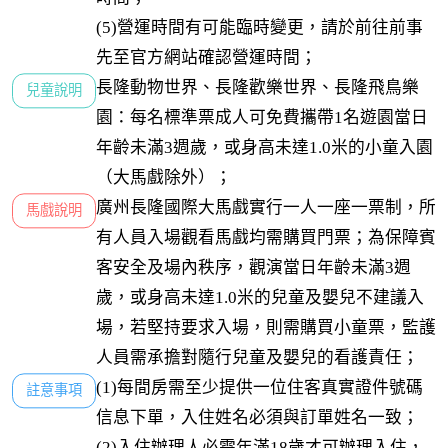
(5)營運時間有可能臨時變更，請於前往前事
先至官方網站確認營運時間；
長隆動物世界、長隆歡樂世界、長隆飛鳥樂
兒童說明
園：每名標準票成人可免費攜帶1名遊園當日
年齡未滿3週歲，或身高未達1.0米的小童入園
（大馬戲除外）；
廣州長隆國際大馬戲實行一人一座一票制，所
馬戲說明
有人員入場觀看馬戲均需購買門票；為保障賓
客安全及場內秩序，觀演當日年齡未滿3週
歲，或身高未達1.0米的兒童及嬰兒不建議入
場，若堅持要求入場，則需購買小童票，監護
人員需承擔對隨行兒童及嬰兒的看護責任；
(1)每間房需至少提供一位住客真實證件號碼
註意事項
信息下單，入住姓名必須與訂單姓名一致；

(2)入住辦理人必需年滿18歲才可辦理入住，