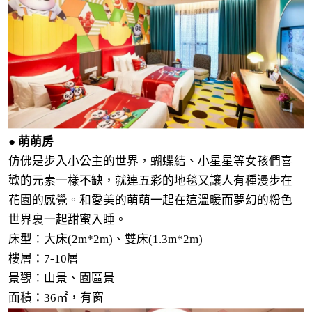
● 萌萌房
仿佛是步入小公主的世界，蝴蝶結、小星星等女孩們喜
歡的元素一樣不缺，就連五彩的地毯又讓人有種漫步在
花園的感覺。和愛美的萌萌一起在這溫暖而夢幻的粉色
世界裏一起甜蜜入睡。
床型：大床(2m*2m)、雙床(1.3m*2m)
樓層：7-10層
景觀：山景、園區景
面積：36
㎡
，有窗