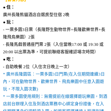
● 住：
廣州長隆熊貓酒店自選房型住宿 2晚
●
玩：
- 一票多園3日票（長隆野生動物世界+長隆歡樂世界+長
隆飛鳥樂園）2張
- 長隆馬戲普通座門票 2張（入住當晚
17:00 或 19:30 或
20:00 以出票為準，可提前聯絡客服確認場次時間
）
●
吃：
-
自助晚餐 2位（入住次日晚上一次）
* 廣州長隆園區：一票多園3日門票(在入住期間連續3日
內，可在動物世界、歡樂世界、飛鳥樂園中任意入園遊
玩，不限入園次數)
* 一票多園使用規則：無需提前在線選擇遊玩樂園，到酒
店前台辦理入住及到酒店票務中心綁定身份證後，在入