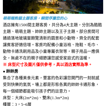
萌萌噠熊貓主題客房，瞬間俘獲您的心
酒店擁有1500間主題客房，共分為4大主題，分別為酷酷
主題、萌萌主題、帥帥主題以及王子主題。部分房間可
通過落地玻璃窗飽覽清新的園景和小動物，齊全的配套
讓賓客舒適倍增。客房均配備小童浴袍、拖鞋、毛巾、
動物卡通洗刷用品及小童專屬衣架等，親子用品一應俱
全，無處不在的親子細節讓您感受家庭式的溫暖。
※ 床型尺寸及圖片僅供參考，具以酒店實際為準。
● 帥帥房
集合了各種美食元素，豐富的色彩讓您開門的一刻就感
受到快樂的氣氛。墻上都是形態各異的帥帥卡通形象，
每一個細節都能吸引孩子們的註意力。
床型：大床(2m*2m)、雙床(1.3m*2m)
樓層：3，5~6層