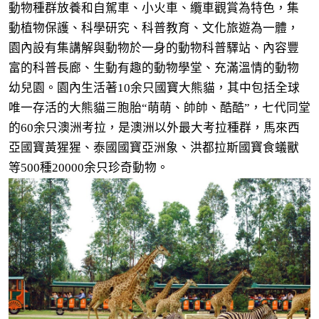
動物種群放養和自駕車、小火車、纜車觀賞為特色，集
動植物保護、科學研究、科普教育、文化旅遊為一體，
園內設有集講解與動物於一身的動物科普驛站、內容豐
富的科普長廊、生動有趣的動物學堂、充滿溫情的動物
幼兒園。園內生活著10余只國寶大熊貓，其中包括全球
唯一存活的大熊貓三胞胎“萌萌、帥帥、酷酷”，七代同堂
的60余只澳洲考拉，是澳洲以外最大考拉種群，馬來西
亞國寶黃猩猩、泰國國寶亞洲象、洪都拉斯國寶食蟻獸
等500種20000余只珍奇動物。