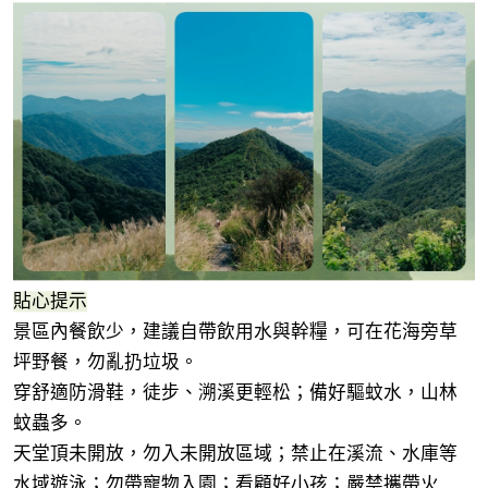
貼心提示
景區內餐飲少，建議自帶飲用水與幹糧，可在花海旁草
坪野餐，勿亂扔垃圾。
穿舒適防滑鞋，徒步、溯溪更輕松；備好驅蚊水，山林
蚊蟲多。
天堂頂未開放，勿入未開放區域；禁止在溪流、水庫等
水域遊泳；勿帶寵物入園；看顧好小孩；嚴禁攜帶火