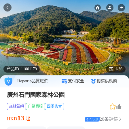
产品ID：
1001179
1/30
Hopetrip品質旅遊
支付安全
優選供應商
廣州石門國家森林公園
森林氧吧
自駕直達
四季皆宜
13
HKD
起
20条評價
4.4
/
5.0