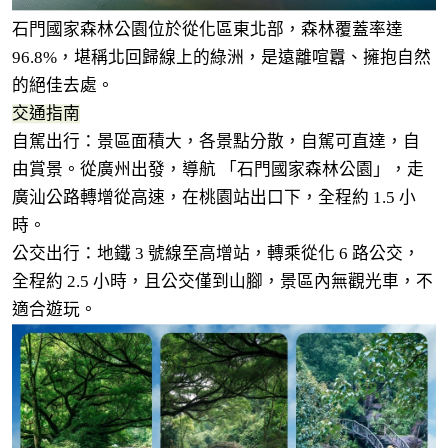
石門國家森林公園位於從化區東北部，森林覆蓋率達
96.8%，堪稱北回歸線上的綠洲，是遠離喧囂、擁抱自然
的絕佳去處。
交通指南
自駕出行：景區面積大，各景點分散，自駕可直達，自
由賞景。從廣州出發，導航 「石門國家森林公園」，走
廣汕公路轉增從高速，在桃園站出口下，全程約 1.5 小
時。
公交出行：地鐵 3 號線至高增站，轉乘從化 6 路公交，
全程約 2.5 小時，且公交僅到山腳，景區內無觀光車，不
適合遊玩。