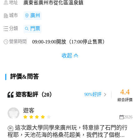
地址
廣東省廣州市從化區溫泉鎮
城市
廣州
分類
門票
營業時間
09:00-19:00開放（17:00停止售票）
收起
評價&問答
4.4
遊客點評（20）
90%好評
綜合評價
遊客
2026
這次跟大學同學來廣州玩，特意排了石門的行
程耶，天池花海的格桑花超美，我們找了個樹...