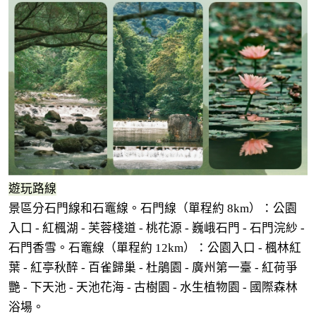
遊玩路線
景區分石門線和石竈線。石門線（單程約 8km）：公園
入口 - 紅楓湖 - 芙蓉棧道 - 桃花源 - 巍峨石門 - 石門浣紗 -
石門香雪。石竈線（單程約 12km）：公園入口 - 楓林紅
葉 - 紅亭秋醉 - 百雀歸巢 - 杜鵑園 - 廣州第一臺 - 紅荷爭
艷 - 下天池 - 天池花海 - 古樹園 - 水生植物園 - 國際森林
浴場。