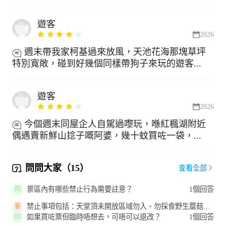
遊客
2026
週末帶我家柯基過來放風，天池花海那塊草坪
特別寬敞，碰到好幾個同樣帶狗子來玩的遊客...
遊客
2026
今個週末同屋企人自駕過嚟玩，喺紅楓湖附近
偶遇賣新鮮山捻子嘅阿婆，幾十蚊買咗一袋，...
問問大家（15）
查看全部
景區內有哪些禁止行為需要註意？
1個回答
問
禁止事項包括：天堂頂未開放區域勿入、勿採食野生蘑菇、
答
溪流水域禁遊泳、禁帶火種、禁...
如果買咗票但臨時唔想去，可唔可以退改？
1個回答
問