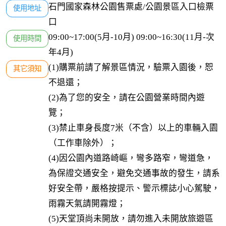
石門國家森林公園售票處/公園景區入口檢票
使用地址
口
09:00~17:00(5月-10月) 09:00~16:30(11月-次
使用時間
年4月)
(1)購票前請了解景區情況，驗票入園後，恕
其它須知
不退還；

(2)為了您的安全，請在公園營業時間內遊
覽；

(3)禁止車身長度7米（不含）以上的車輛入園
（工作車除外）；

(4)因公園內道路崎嶇，彎多路窄，彎道急，
為保證交通安全，避免交通事故的發生，請系
好安全帶，嚴格按提示、警示標誌小心駕駛，
雨霧天氣請開霧燈；

(5)天堂頂尚未開放，請勿進入未開放旅遊區