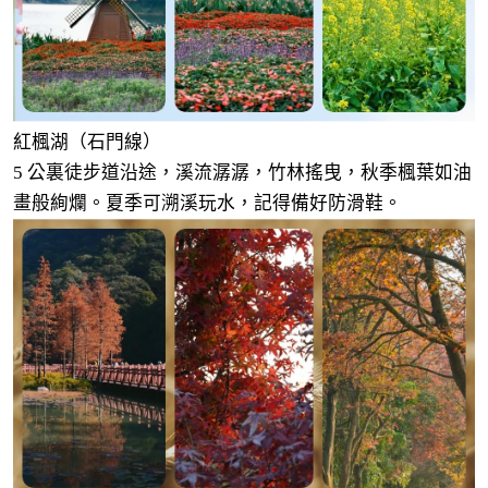
紅楓湖（石門線）
5 公裏徒步道沿途，溪流潺潺，竹林搖曳，秋季楓葉如油
畫般絢爛。夏季可溯溪玩水，記得備好防滑鞋。