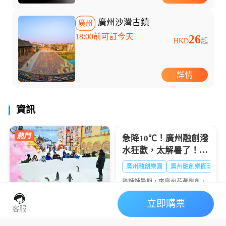
廣州沙灣古鎮
廣州
18:00前可訂今天
26
HKD
起
詳情
資訊
假期，讓你的暑假不再千...
急降10℃！廣州融創潑
水狂歡，太解暑了！🔥
大暑熱到融化？
廣州融創樂園
廣州融創樂園玩水
熱辣辣暑期，來廣州花都融創，
西遊天團潑水降溫💦清涼設備暢
玩+沈浸好戲登場🎭夏日快樂，
立即購票
廣州熱雪奇跡2026暑期
一鍵打包👇
客服
全攻略：“極寒玩家