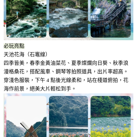
必玩亮點
天池花海（石竈線）
四季皆美，春季金黃油菜花、夏季燦爛向日葵、秋季浪
漫格桑花，搭配風車、鋼琴等拍照道具，出片率超高。
穿淺色服裝，下午 4 點後光線柔和，站在棧道俯拍，花
海作前景，絕美大片輕松到手。