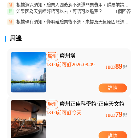
根據遊覽須知，驗票入園後恕不退還門票費用，購票前請詳
答
細了解景區情況再決定。
如果因為天氣唔好唔可以去，可唔可以退票？
1個回答
問
根據現有須知，僅明確驗票後不退，未提及天氣原因嘅退改
答
政策，建議購票前諮詢景區或查...
周邊
廣州塔
廣州
18:00前可訂2026-08-09
89
HKD
起
詳情
廣州正佳科學館·正佳天文館
廣州
18:00前可訂今天
79
HKD
起
詳情