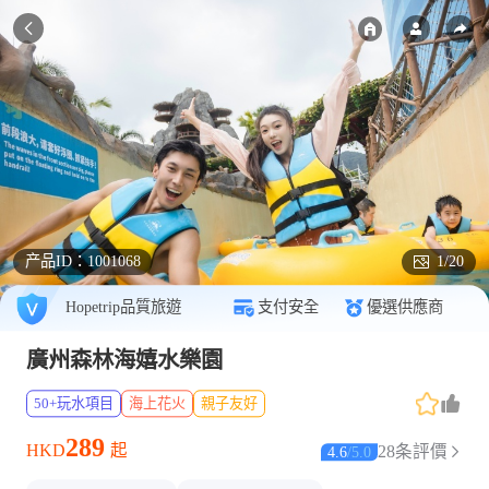
产品ID：
1001068
1/20
Hopetrip品質旅遊
支付安全
優選供應商
廣州森林海嬉水樂園
50+玩水項目
海上花火
親子友好
289
HKD
起
28条評價
4.6
/
5.0