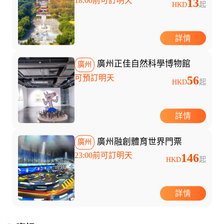
18:00前可訂明天
13
HKD
起
詳情
廣州正佳自然科學博物館
廣州
可預訂明天
56
HKD
起
詳情
廣州融創體育世界門票
廣州
23:00前可訂明天
146
HKD
起
詳情