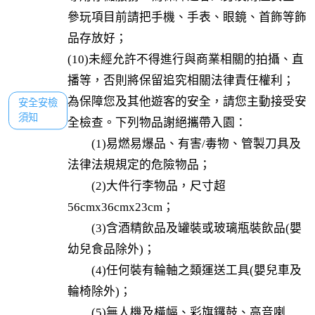
參玩項目前請把手機、手表、眼鏡、首飾等飾
品存放好；

(10)未經允許不得進行與商業相關的拍攝、直
播等，否則將保留追究相關法律責任權利；
為保障您及其他遊客的安全，請您主動接受安
安全安檢

須知
全檢查。下列物品謝絕攜帶入園：

　　(1)易燃易爆品、有害/毒物、管製刀具及
法律法規規定的危險物品；

　　(2)大件行李物品，尺寸超
56cmx36cmx23cm；

　　(3)含酒精飲品及罐裝或玻璃瓶裝飲品(嬰
幼兒食品除外)；

　　(4)任何裝有輪軸之類運送工具(嬰兒車及
輪椅除外)；

　　(5)無人機及橫幅、彩旗鑼鼓、高音喇