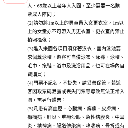
人、65歲以上老年人入園，至少需要一名購
票成人陪同；

(2)請勿將1m以上的男童帶入女更衣室，1m以
上的女童亦不可帶入男更衣室，更衣室內禁止
拍照攝像；

(3)進入樂園各項目須穿著泳衣，室內泳池要
求佩戴泳帽，遊客可自備泳衣、泳褲、泳帽、
毛巾、拖鞋、浴巾及洗浴用品，也可在場內自
費購買；

(4)門票不記名，不掛失，請妥善保管。若遊
客因取票碼泄露或丟失門票等導致無法正常入
園，需另行購票；

(5)凡患有高血壓、心臟病、癬癥、皮膚病、
癲癇病、肝炎、重癥沙眼、急性結膜炎、中耳
炎、精神病、腸道傳染病、哮喘病、骨折或有