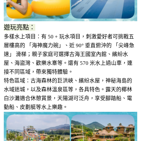
遊玩亮點：
多樣水上項目：有 50 + 玩水項目，刺激愛好者可挑戰五
層樓高的 「海神魔力碗」、近 90° 垂直俯沖的 「尖峰急
速」 滑梯；親子家庭可選擇古海王國室內館、繽紛水
屋、海盜灣、歡樂水寨等。還有 570 米水上過山車，連
接不同區域，帶來獨特體驗。
特色區域：古海森林的巨洪峽、繽紛水屋，神秘海島的
水域迷城，以及森林溫泉區等，各具特色。露天的椰林
白沙灘適合休憩賞景，天陽湖可泛舟，享受腳踏船、電
動船、皮劃艇等水上樂趣。