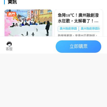
資訊
假期，讓你的暑假不再千...
急降10℃！廣州融創潑
水狂歡，太解暑了！🔥
大暑熱到融化？
廣州融創樂園
廣州融創樂園玩水
熱辣辣暑期，來廣州花都融創，
西遊天團潑水降溫💦清涼設備暢
玩+沈浸好戲登場🎭夏日快樂，
立即購票
廣州熱雪奇跡2026暑期
一鍵打包👇
客服
全攻略：“極寒玩家
Online”盛大啟幕，-6℃
2026深圳前海冰雪世界
廣州融創雪世界
廣州融創滑雪票
解鎖最酷夏天
｜營運日曆表
炎炎夏日，當廣州街頭熱浪滾
滾，有一處地方卻常年飄雪——
廣州熱雪奇跡（原廣州融創雪世
2026深圳前海冰雪世界營運日曆
界）正以-4℃至-6℃的恒溫，為
表，在亞熱帶的深圳，也能體驗
華南地區帶來獨一無二的冰雪避
到媲美阿爾卑斯的粉雪滑雪？深
暑體驗。2026年7月9日，...
圳前海華發冰雪世界（又稱深圳
融創熱雪奇跡），這座被吉尼斯
認證的全球最大室內滑...