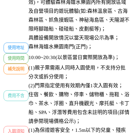
效)，可體驗森林海嬉水樂園內所有開放區域
及自營項目的遊玩體驗(如:森林溫泉區、古海
森林區、抓魚摸蝦區、神秘海島區、天陽湖不
限時腳踏船、碰碰船、皮劃艇等)；

具體設備開放情況以當天現場公示為準；
森林海嬉水樂園南門(正門)；
使用地址
10:00~20:30(以景區當日實際開放為準)；
使用時間
(1)親子票需兩人同時入園使用，不支持分批
補充說明
分次或拆分使用；

(2)門票指定使用有效期內僅1次入園有效；
住宿、餐飲、購物、停車、儲物櫃、拖鞋、浴
費用不含
巾、茶水、浮圈、直升機觀光、摩托艇、卡丁
船、SPA、浮潛等費用包含未註明的項目(詳情
請參閱現場價格公示)；
(1)為保證遊客安全，1.5m以下的兒童、殘疾
入園須知