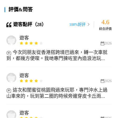
評價&問答
4.6
遊客點評（28）
100%好評
綜合評價
遊客
2026
今次同朋友從香港搭跨境巴過來，轉一次車就
到，都幾方便㗎。我哋專門揀咗室內造浪池玩...
遊客
2026
這次和閨蜜從桃園飛過來玩耶，專門沖水上過
山車來的，玩到第二圈的時候旁邊穿皮卡丘雨...
遊客