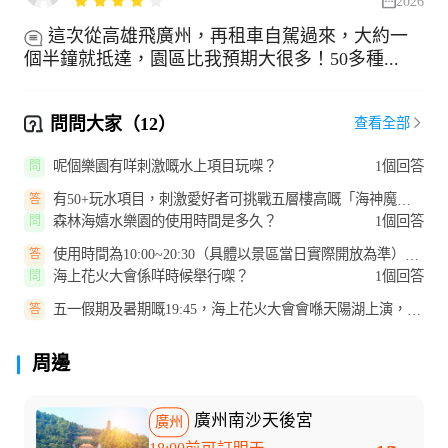
2026
這次從高雄飛廣州，再租車自駕過來，大約一
個半鐘就抵達，園區比我預期大很多！50多種...
問問大家（12）
查看全部
呢個樂園有咩刺激嘅水上項目玩㗎？
1個回答
問
有50+玩水項目，刺激愛好者可挑戰五層樓高嘅「海神魔力
答
碗」、近90°垂直俯沖嘅「尖峰急...
森林海嬉水樂園的使用時間是多久？
1個回答
問
使用時間為10:00~20:30（具體以景區當日實際開放為準），
答
門票為入園當日1次出入有效。
海上花火大會係咩時候舉行㗎？
1個回答
問
五一假期及暑期嘅19:45，海上花火大會會喺天陽湖上演，煙
答
花同湖面倒影相映成趣，好值得...
周邊
廣州南沙天後宮
廣州