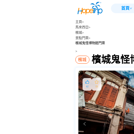
首頁
主頁
>
馬來西亞
>
檳城
>
景點門票
>
檳城鬼怪博物館門票
>
檳城鬼怪
檳城
62
15