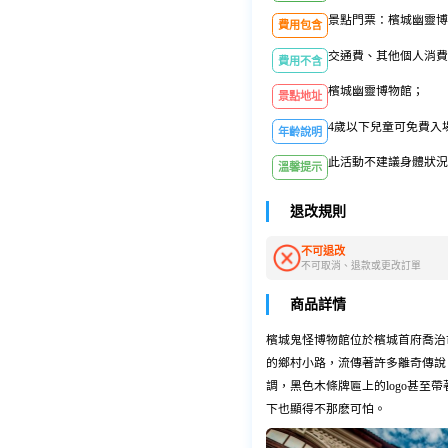
景點門票：檳城幽靈博
費用包含
交通費、其他個人消費
費用不含
檳城幽靈博物館；
景點地址
4歲以下兒童可免費入
年齡說明
此活動不建議身體狀況
溫馨提示
退改規則
不可退改
不可取消、退款或更改訂單
商品詳情
檳城鬼怪博物館位於檳城首府喬治
的鄉村小路，流傳著許多離奇傳說
調，黑色木條牌匾上的logo甚至
下也顯得不那麽可怕。