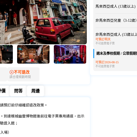
馬來西亞成人 (13歲以上)
非馬來西亞兒童（3-12歲
非馬來西亞成人 (13歲以上
可預訂明天
不可退票
電子票
週末及學校假期 / 公眾假期
可預訂2026-08-15
不可退票
電子票
不可退改
請合理規劃時間
評價
問答
周邊
評價
問答
周邊
請預訂前仔細確認退改政策。
。到達檳城幽靈博物館後前往電子票專用通道，出示
驗證入館；
0停止入場）