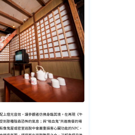
配上燈光音效，讓參觀者仿佛身臨其境。在再現《午
受到那種陰森恐怖的氣息；與“吸血鬼”共進晚餐的場
有像鬼屋或密室逃脫中會嚴重損害心臟功能的NPC，