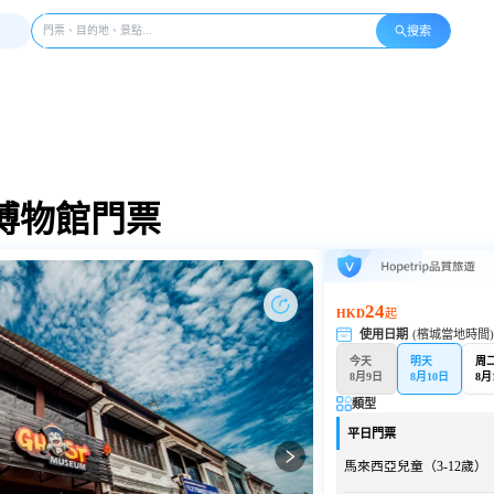
搜索
博物館門票
24
HKD
起
使用日期
(檳城當地時間
今天
明天
周
8月9日
8月10日
8月
類型
平日門票
馬來西亞兒童（3-12歲）