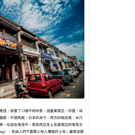
的鬼怪，設置了13個不同布景，涵蓋東南亞、中國、埃
僵屍、牛頭馬面，日本的貞子，西方的吸血鬼、木乃
等。在這些鬼怪中，馬來西亞本土及東南亞的鬼怪尤
Pisang），告誡人們不要闖入他人種植的土地；龐南加蘭