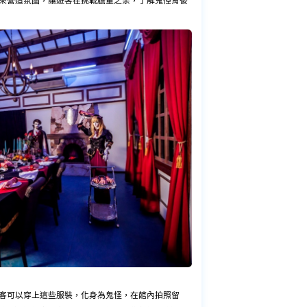
來營造氛圍，讓遊客在挑戰膽量之余，了解鬼怪背後
客可以穿上這些服裝，化身為鬼怪，在館內拍照留