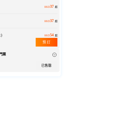
37
HKD
起
）
37
HKD
起
)
54
HKD
起
預 訂
門票
已售罄