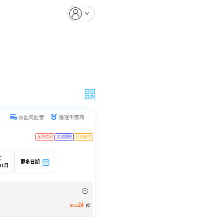
全馬首家
沈浸體驗
可換裝拍
)
二
更多日期
11日
24
HKD
起