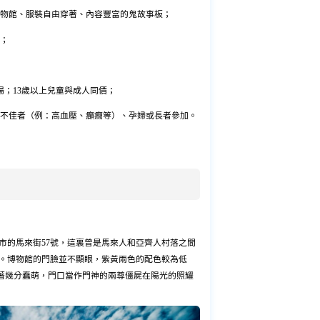
物館、服裝自由穿著、內容豐富的鬼故事板；
；
場；13歲以上兒童與成人同價；
不佳者（例：高血壓、癲癇等）、孕婦或長者參加。
市的馬來街57號，這裏曾是馬來人和亞齊人村落之間
。博物館的門臉並不顯眼，紫黃兩色的配色較為低
帶著幾分蠢萌，門口當作門神的兩尊僵屍在陽光的照耀