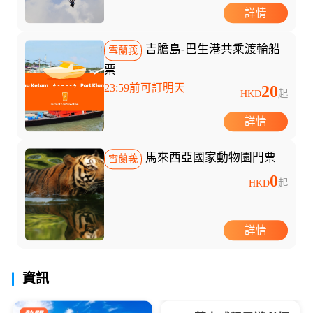
詳情
吉膽島-巴生港共乘渡輪船
雪蘭莪
票
23:59前可訂明天
20
HKD
起
詳情
馬來西亞國家動物園門票
雪蘭莪
0
HKD
起
詳情
資訊
與豐富的熱帶雨林生態...