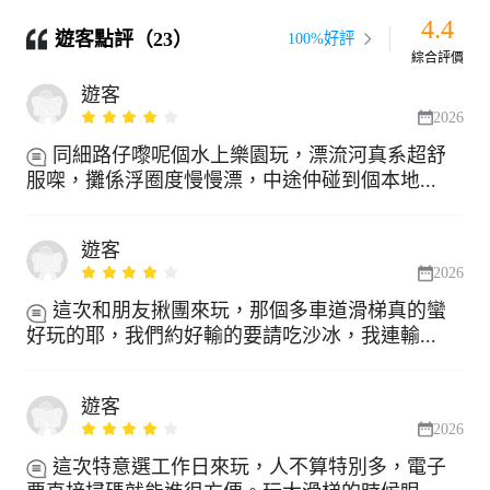
4.4
遊客點評（23）
100%好評
綜合評價
遊客
2026
同細路仔嚟呢個水上樂園玩，漂流河真系超舒
服㗎，攤係浮圈度慢慢漂，中途仲碰到個本地...
遊客
2026
這次和朋友揪團來玩，那個多車道滑梯真的蠻
好玩的耶，我們約好輸的要請吃沙冰，我連輸...
遊客
2026
這次特意選工作日來玩，人不算特別多，電子