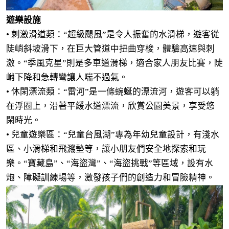
遊樂設施
• 刺激滑道類：“超級颶風”是令人振奮的水滑梯，遊客從
陡峭斜坡滑下，在巨大管道中扭曲穿梭，體驗高速與刺
激。“季風克星”則是多車道滑梯，適合家人朋友比賽，陡
峭下降和急轉彎讓人喘不過氣。
• 休閑漂流類：“雷河”是一條蜿蜒的漂流河，遊客可以躺
在浮圈上，沿著平緩水道漂流，欣賞公園美景，享受悠
閑時光。
• 兒童遊樂區：“兒童台風湖”專為年幼兒童設計，有淺水
區、小滑梯和飛濺墊等，讓小朋友們安全地探索和玩
樂。“寶藏島”、“海盜灣”、“海盜挑戰”等區域，設有水
炮、障礙訓練場等，激發孩子們的創造力和冒險精神。