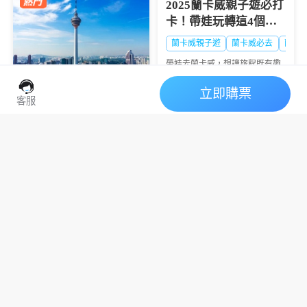
2025蘭卡威親子遊必打
卡！帶娃玩轉這4個寶
藏景點，快樂不重樣
蘭卡威親子遊
蘭卡威必去
蘭卡
帶娃去蘭卡威，想讓旅程既有趣
又有意義？這四個景點絕對能滿
足你！從刺激的戶外冒險到神奇
立即購票
的動物世界，再到夢幻的海底奇
客服
2026馬來西亞假期規劃
觀，每一處都藏著讓孩子尖叫的
驚喜，還能悄悄拉近親...
表出爐啦！
2025蘭卡威出行前必
馬來西亞必去
馬來西亞假期
馬來西亞攻略
看！這份超全準備指南
幫你避坑省心
收藏這篇就對啦，2026馬來西亞
蘭卡威的陽光沙灘在向你招手？
🇲🇾假期懶人攻略出爐啦，哇～
別急，出發前先理清這些關鍵信
2026年的假期表終於來了！是不
息，才能讓假期既盡興又順暢。
是已經在幻想下一次出遊啦？😆
從簽證細節到當地禁忌，從必備
不管是周末小旅行、家人團聚，
物品到交通貼士，一篇講透所有
還是想來一場說走就走...
行前要點，讓你輕松開...