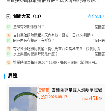
票直接掃碼就能進很方便。玩大滑梯的時候眼...
問問大家（13）
查看全部
憑證有效期係幾耐？
1個回答
問
自訂單確認時間起90天內有效，最後一日23:59到期。
答
園區內有冇餐飲？有咩食？
1個回答
問
有好多小吃攤同餐廳，提供馬來西亞當地美食、快餐同清涼
答
飲料，滿足唔同口味。
水上樂園的營業時間是什麼？
1個回答
問
營業時間為每日10:00至18:00，每週三閉園（節假日除
答
外）。
周邊
雪蘭莪專業雙人滑翔傘體驗
雪蘭莪
可預訂2026-08-13
456
HKD
起