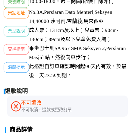
10:00-18:00，週三閉園(節假日除外)；
營業時間
No.3A,Persiaran Dato Menteri,Seksyen 
景點地址
14,40000 莎阿南,雪蘭莪,馬來西亞
成人票：131cm及以上；兒童票：90cm-
票型說明
130cm；89cm及以下兒童免費入場；
乘坐巴士到SA 967 SMK Seksyen 2,Persiaran 
交通指南
Masjid 站，然後向東步行；
此憑證自訂單確認時間起90天內有效，於最
溫馨提示
後一天23:59到期。
退款說明
不可退改
不可取消、退款或更改訂單
商品詳情