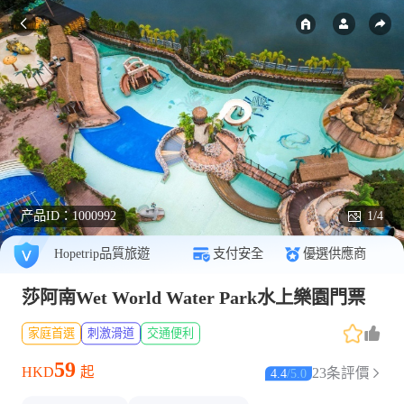
产品ID：
1000992
1/4
Hopetrip品質旅遊
支付安全
優選供應商
莎阿南Wet World Water Park水上樂園門票
家庭首選
刺激滑道
交通便利
59
HKD
起
23条評價
4.4
/
5.0