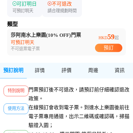
可訂明日
不可退改
可預訂明天
請合理規劃時間
類型
莎阿南水上樂園(10% OFF)門票
59
HKD
起
可預訂明天
預訂
不可退票
電子票
預訂說明
詳情
評價
周邊
資訊
門票預訂後不可退改，請預訂前仔細確認退改
特別說明
政策。
在線預訂會收到電子票。到達水上樂園後前往
使用方法
電子票專用通道，出示二維碼或確認碼，掃描
驗證入園；