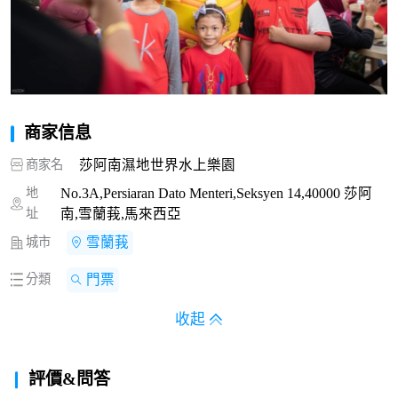
商家信息
商家名
莎阿南濕地世界水上樂園
地
No.3A,Persiaran Dato Menteri,Seksyen 14,40000 莎阿
址
南,雪蘭莪,馬來西亞
城市
雪蘭莪
分類
門票
收起
評價&問答