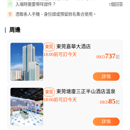
入場時需要帶咩證件？
1個回答
問
憑聯系人手機、身份證或預留姓名集合使用。
答
周邊
東莞嘉華大酒店
東莞
18:00前可訂今天
737
HKD
起
詳情
東莞塘廈三正半山酒店溫泉
東莞
18:00前可訂今天
85
HKD
起
詳情