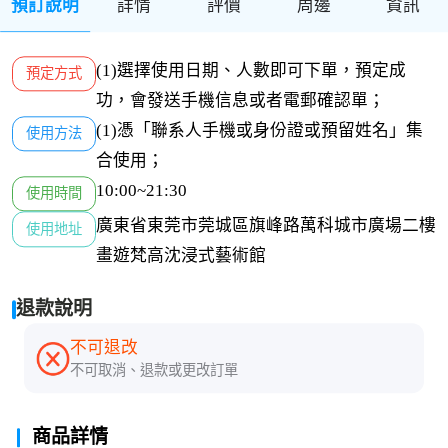
預訂說明
詳情
評價
周邊
資訊
(1)選擇使用日期、人數即可下單，預定成
預定方式
功，會發送手機信息或者電郵確認單；
(1)憑「聯系人手機或身份證或預留姓名」集
使用方法
合使用；
10:00~21:30
使用時間
廣東省東莞市莞城區旗峰路萬科城市廣場二樓
使用地址
畫遊梵高沈浸式藝術館
退款說明
不可退改
不可取消、退款或更改訂單
商品詳情