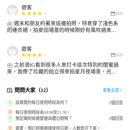
遊客
2026
週末和朋友約著來這邊拍照，特意穿了淺色系
的連衣裙，拍麥田場景的時候剛好有風吹過來...
遊客
2026
之前滑IG看到很多人來打卡這次特別約閨蜜過
來，我帶了珍藏的拍立得來拍星月夜場景，光...
問問大家（12）
查看全部
該展覽的每日使用時段為何？
1個回答
問
每日使用時段為10:00至21:30。
答
預定嘅時候需要選具體日期嗎？
1個回答
問
需要，預訂時需選擇使用日期、人數即可下單。
答