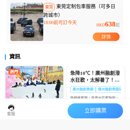
東莞定制包車服務（可多日
東莞
跨城市）
18:00前可訂今天
638
HKD
起
詳情
資訊
假期，讓你的暑假不再千...
急降10℃！廣州融創潑
水狂歡，太解暑了！🔥
大暑熱到融化？
廣州融創樂園
廣州融創樂園玩水
熱辣辣暑期，來廣州花都融創，
西遊天團潑水降溫💦清涼設備暢
玩+沈浸好戲登場🎭夏日快樂，
立即購票
廣州熱雪奇跡2026暑期
一鍵打包👇
客服
全攻略：“極寒玩家
Online”盛大啟幕，-6℃
2026深圳前海冰雪世界
廣州融創雪世界
廣州融創滑雪票