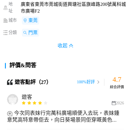
地
廣東省東莞市莞城街道興塘社區旗峰路200號萬科城
址
市廣場F2
城市
東莞
分類
門票
收起
評價&問答
4.7
遊客點評（27）
100%好評
綜合評價
遊客
2026
今次同表妹行完萬科廣場順便入去玩，表妹鍾
意梵高特意帶佢去，向日葵場景同佢穿嘅黃色...