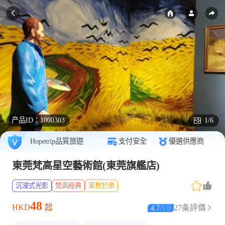
产品ID：
1000303
1/6
Hopetrip品質旅遊
支付安全
優選供應商
東莞梵高星空藝術館(東莞旗艦店)
沉浸式光影
梵高經典
寓教於樂
48
HKD
起
27条評價
4.7
/
5.0