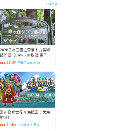
換一換
2026日本三鷹之森吉卜力美術
館門票（LAWSON取票/電子憑
證）
115
HKD
起
可預訂2026-09-02
濟州島水世界 X 海賊王：大海
盜時代
124
HKD
起
18:00前可訂明天