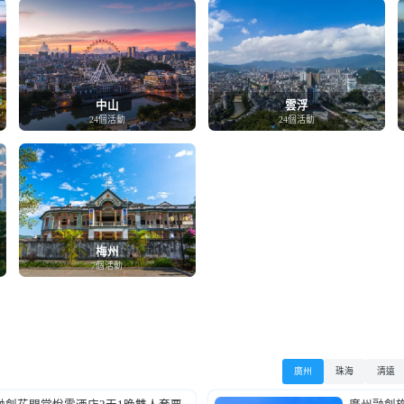
中山
雲浮
24個活動
24個活動
梅州
7個活動
廣州
珠海
清遠