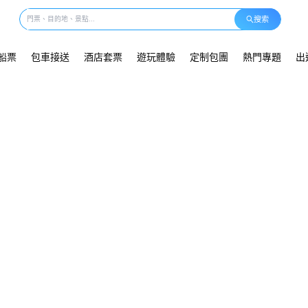
搜索
船票
包車接送
酒店套票
遊玩體驗
定制包團
熱門專題
出