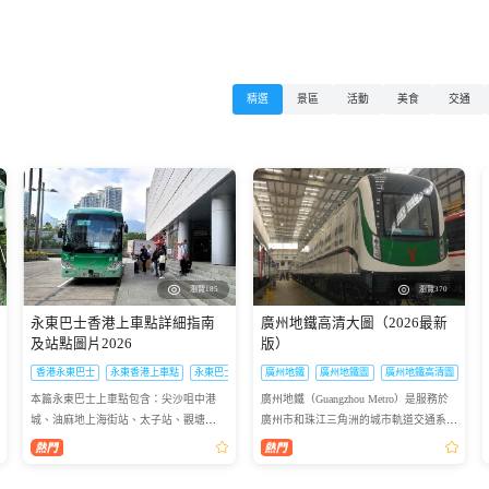
精選
景區
活動
美食
交通
瀏覽185
瀏覽370
永東巴士香港上車點詳細指南
廣州地鐵高清大圖（2026最新
及站點圖片2026
版）
香港永東巴士
永東香港上車點
永東巴士指南2026
廣州地鐵
廣州地鐵圖
廣州地鐵高清圖
本篇永東巴士上車點包含：尖沙咀中港
廣州地鐵（Guangzhou Metro）是服務於
城、油麻地上海街站、太子站、觀塘
廣州市和珠江三角洲的城市軌道交通系
APM、鑽石山站、葵芳新都會廣場、荃
統，為國際地鐵聯盟（CoMET）的成
灣如心廣場、沙田希爾頓中心，這裡為您
員，其首條線路廣州地鐵1號線於1997年6
準備了詳細的永東巴士香港上...
月28日運營，使廣州成為中...