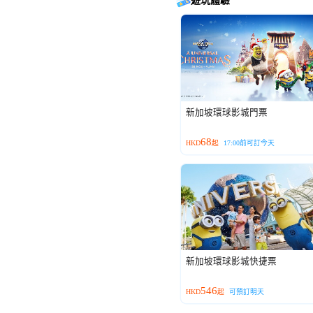
遊玩體驗
新加坡環球影城門票
68
HKD
起
17:00前可訂今天
新加坡環球影城快捷票
546
HKD
起
可預訂明天