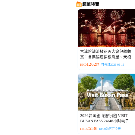
超值特賣
宮津燈籠流放花火大會包船觀
賞：含票暢遊伊根舟屋、天橋立
（傘松公園）(含晚餐)
1262
HKD
起
可預訂2026-08-16
2026韩国釜山通行證| VISIT
BUSAN PASS 24/48小时电子票/
实体卡
255
HKD
起
18:00前可訂今天