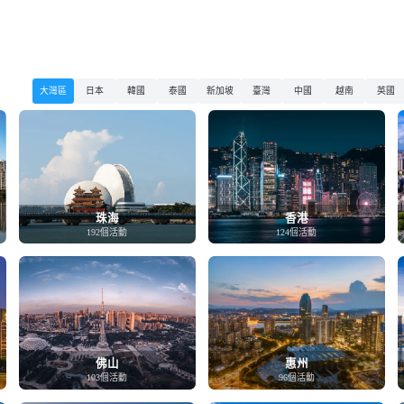
大灣區
日本
韓國
泰國
新加坡
臺灣
中國
越南
英國
珠海
香港
192個活動
124個活動
佛山
惠州
103個活動
96個活動