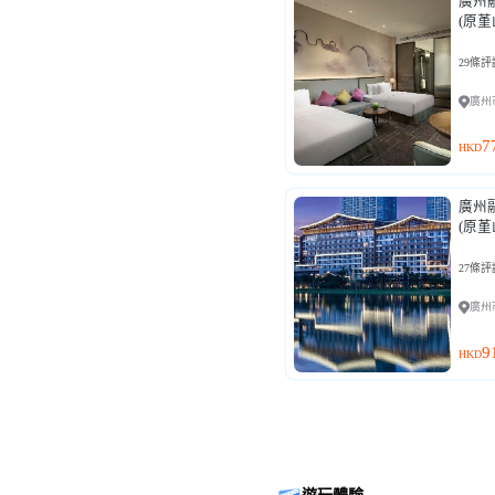
廣州
(原
29條評
廣州
7
HKD
廣州
(原
27條評
廣州
9
HKD