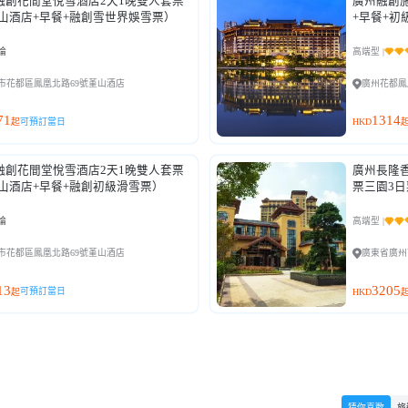
融創花間堂悅雪酒店2天1晚雙人套票
廣州融創
堇山酒店+早餐+融創雪世界娛雪票）
+早餐+初
論
高端型 |
市花都區鳳凰北路69號堇山酒店
廣州花都鳳
71
1314
可預訂當日
起
HKD
融創花間堂悅雪酒店2天1晚雙人套票
廣州長隆香
堇山酒店+早餐+融創初級滑雪票）
票三園3日
論
高端型 |
市花都區鳳凰北路69號堇山酒店
廣東省廣州
13
3205
可預訂當日
起
HKD
猜你喜歡
旅