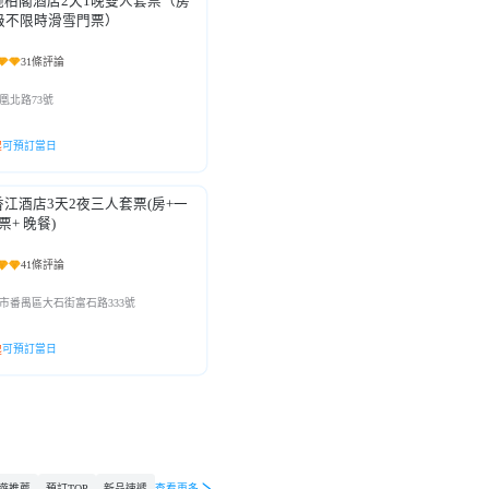
施柏閣酒店2天1晚雙人套票（房
級不限時滑雪門票）
31條評論
凰北路73號
可預訂當日
起
江酒店3天2夜三人套票(房+一
票+ 晚餐)
41條評論
市番禺區大石街富石路333號
可預訂當日
起
遊推薦
預訂TOP
新品速遞
查看更多