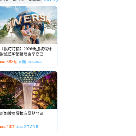
【限時特價】2026新加坡環球
影城萬聖節驚魂夜早鳥票
388
HKD
起
可預訂2026-09-25
新加坡星耀樟宜景點門票
48
HKD
起
23:59前可訂今天