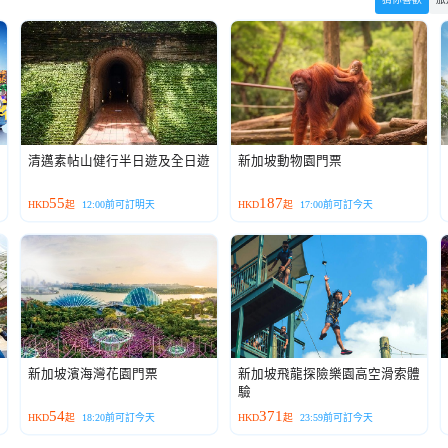
清邁素帖山健行半日遊及全日遊
新加坡動物園門票
55
187
HKD
起
12:00前可訂明天
HKD
起
17:00前可訂今天
新加坡濱海灣花園門票
新加坡飛龍探險樂園高空滑索體
驗
54
371
HKD
起
18:20前可訂今天
HKD
起
23:59前可訂今天