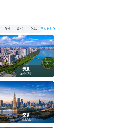
法國
奧地利
冰島
查看更多
清遠
119個活動
深圳
83個活動