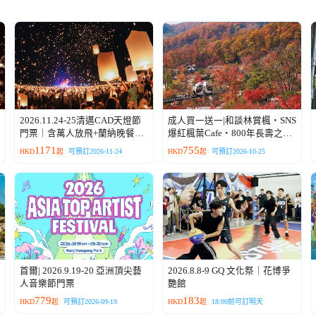
2026.11.24-25清邁CAD天燈節
成人買一送一|和談林賞楓・SNS
門票｜含萬人放飛+蘭納晚餐
爆紅楓葉Cafe・800年長壽之樹|
+全車接送
重本升級鮑魚人參雞湯・韓國傳
1171
755
HKD
起
可預訂2026-11-24
HKD
起
可預訂2026-10-25
統炭火烤雞排|保證入住四星級
酒店|一人成團
首爾| 2026.9.19-20 亞洲頂尖藝
2026.8.8-9 GQ 文化祭｜花博爭
人音樂節門票
艷館
779
183
HKD
起
可預訂2026-09-19
HKD
起
18:00前可訂明天