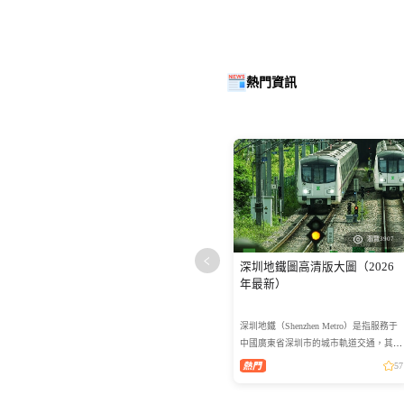
熱門資訊
瀏覽3907
深圳地鐵圖高清版大圖（2026
年最新）
深圳地鐵（Shenzhen Metro）是指服務于
中國廣東省深圳市的城市軌道交通，其第
一條地鐵線路于2004年12月28日正式開通
57
運營，使深圳成為中國內地地區第5個擁
有地鐵系統的城市。...