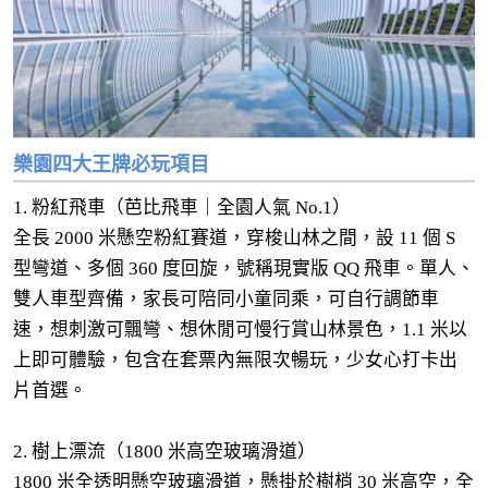
樂園四大王牌必玩項目
1. 粉紅飛車（芭比飛車｜全園人氣 No.1）
全長 2000 米懸空粉紅賽道，穿梭山林之間，設 11 個 S
型彎道、多個 360 度回旋，號稱現實版 QQ 飛車。單人、
雙人車型齊備，家長可陪同小童同乘，可自行調節車
速，想刺激可飄彎、想休閒可慢行賞山林景色，1.1 米以
上即可體驗，包含在套票內無限次暢玩，少女心打卡出
片首選。
2. 樹上漂流（1800 米高空玻璃滑道）
1800 米全透明懸空玻璃滑道，懸掛於樹梢 30 米高空，全