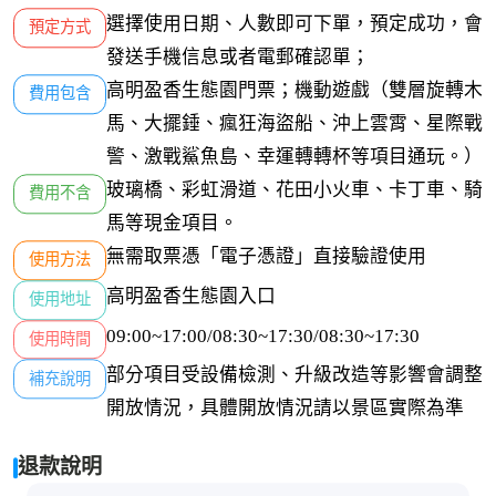
選擇使用日期、人數即可下單，預定成功，會
預定方式
發送手機信息或者電郵確認單；
高明盈香生態園門票；機動遊戲（雙層旋轉木
費用包含
馬、大擺錘、瘋狂海盜船、沖上雲霄、星際戰
警、激戰鯊魚島、幸運轉轉杯等項目通玩。）
玻璃橋、彩虹滑道、花田小火車、卡丁車、騎
費用不含
馬等現金項目。
無需取票憑「電子憑證」直接驗證使用
使用方法
高明盈香生態園入口
使用地址
09:00~17:00/08:30~17:30/08:30~17:30
使用時間
部分項目受設備檢測、升級改造等影響會調整
補充說明
開放情況，具體開放情況請以景區實際為準
退款說明