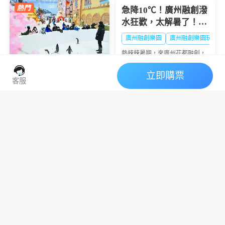
假期，讓你的暑假不再千...
急降10℃！廣州融創潑
水狂歡，太解暑了！🔥
大暑熱到融化？
廣州融創樂園
廣州融創樂園玩水
熱辣辣暑期，來廣州花都融創，
西遊天團潑水降溫💦清涼設備暢
玩+沈浸好戲登場🎭夏日快樂，
立即購票
廣州熱雪奇跡2026暑期
一鍵打包👇
客服
全攻略：“極寒玩家
Online”盛大啟幕，-6℃
2026深圳前海冰雪世界
廣州融創雪世界
廣州融創滑雪票
解鎖最酷夏天
｜營運日曆表
炎炎夏日，當廣州街頭熱浪滾
滾，有一處地方卻常年飄雪——
廣州熱雪奇跡（原廣州融創雪世
2026深圳前海冰雪世界營運日曆
界）正以-4℃至-6℃的恒溫，為
表，在亞熱帶的深圳，也能體驗
華南地區帶來獨一無二的冰雪避
到媲美阿爾卑斯的粉雪滑雪？深
暑體驗。2026年7月9日，...
圳前海華發冰雪世界（又稱深圳
融創熱雪奇跡），這座被吉尼斯
認證的全球最大室內滑...