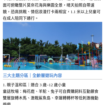
面可俯瞰整片莫奈花海與樂園全景，晴天拍照自帶濾
鏡，恐高挑戰、情侶浪漫打卡兩相宜，1.1 米以上兒童可
在成人陪同下通行。
三大主題分區｜全齡層遊玩內容
1. 親子溫和區｜適合 3 歲–12 歲小童
童話牧場：梅花鹿、羊駝、兔子可自費購飼料互動餵食
雙層旋轉木馬、激戰鯊魚島、幸運轉轉杯等低刺激機動
遊戲