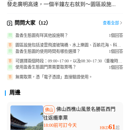
發走廣明高速，一個半鐘左右就到～園區設施...
問問大家（12）
查看全部
盈香生態園有咩其他設施啊？
1個回答
問
園區設施包括淩雲飛渡玻璃橋、水上樂園、百畝花海、科普
答
王國、開心農場、尖叫歡樂世界...
盈香生態園的使用時間有哪些選擇？
1個回答
問
可選擇兩個時段：09:00~17:00，以及08:30~17:30（重複時段
答
僅列一次）。
使用盈香生態園門票需要取票嗎？
1個回答
問
無需取票，憑「電子憑證」直接驗證使用。
答
周邊
佛山西樵山風景名勝區西門
佛山
往返纜車票
18:00前可訂今天
61
HKD
起