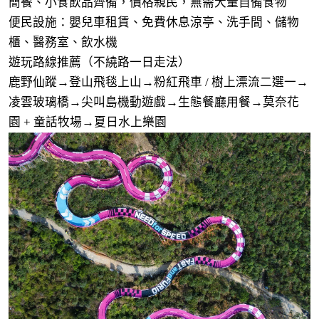
簡餐、小食飲品齊備，價格親民，無需大量自備食物
便民設施：嬰兒車租賃、免費休息涼亭、洗手間、儲物
櫃、醫務室、飲水機
遊玩路線推薦（不繞路一日走法）
鹿野仙蹤→登山飛毯上山→粉紅飛車 / 樹上漂流二選一→
凌雲玻璃橋→尖叫島機動遊戲→生態餐廳用餐→莫奈花
園 + 童話牧場→夏日水上樂園