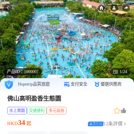
产品ID：
1000007
1/24
Hopetrip品質旅遊
支付安全
優選供應商
佛山高明盈香生態園
水上樂園
交通便利
多元設施
34
HKD
起
12条評價
4.7
/
5.0