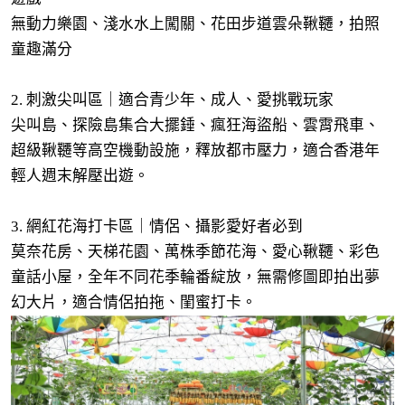
無動力樂園、淺水水上闖關、花田步道雲朵鞦韆，拍照
童趣滿分
2. 刺激尖叫區｜適合青少年、成人、愛挑戰玩家
尖叫島、探險島集合大擺錘、瘋狂海盜船、雲霄飛車、
超級鞦韆等高空機動設施，釋放都市壓力，適合香港年
輕人週末解壓出遊。
3. 網紅花海打卡區｜情侶、攝影愛好者必到
莫奈花房、天梯花園、萬株季節花海、愛心鞦韆、彩色
童話小屋，全年不同花季輪番綻放，無需修圖即拍出夢
幻大片，適合情侶拍拖、閨蜜打卡。