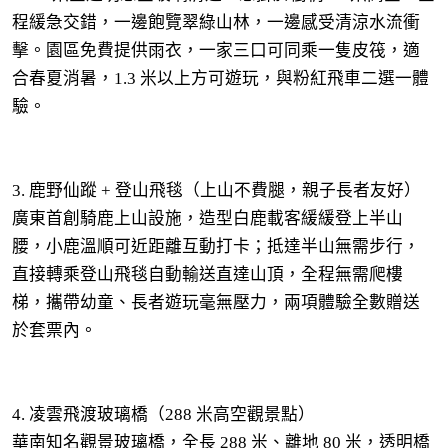
程緩急交錯，一邊飽覽翠綠山林，一邊感受清涼水流衝
擊。園區免費提供雨衣，一家三口可同乘一隻皮筏，適
合春夏消暑，1.3 米以上方可遊玩，與粉紅飛車二選一體
驗。
3. 鹿野仙蹤 + 登山飛毯（上山不費腿，親子長者友好）
廣東首創騎鹿上山設施，造型白鹿載客緩緩登上半山
腰，小鹿溫順可近距離互動打卡；抵達半山無需步行，
直接轉乘登山飛毯自動輸送直達山頂，全程無需爬樓
梯，攜帶幼童、長者遊玩毫無壓力，兩項體驗全數贈送
於套票內。
4. 凌雲飛渡玻璃橋（288 米高空觀景點）
華南知名觀景玻璃橋，全長 288 米、離地 80 米，透明橋