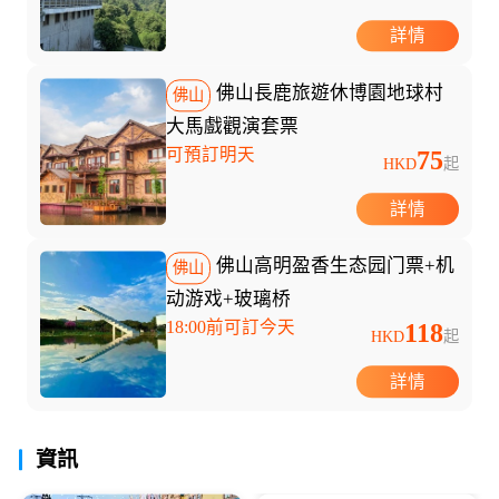
詳情
佛山長鹿旅遊休博園地球村
佛山
大馬戲觀演套票
可預訂明天
75
HKD
起
詳情
佛山高明盈香生态园门票+机
佛山
动游戏+玻璃桥
18:00前可訂今天
118
HKD
起
詳情
資訊