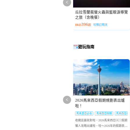
瓜拉雪蘭莪螢火蟲與藍眼淚導覽
之旅（含晚餐）
396
HKD
起
可預訂明天
遊玩指南
瀏覽2
2026馬來西亞假期規劃表出爐
啦！
馬來西亞必去
馬來西亞假期
馬來西亞攻
收藏這篇就對啦，2026馬來西亞🇲🇾假期
懶人攻略出爐啦，哇～2026年的假期表終