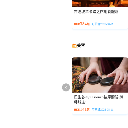
吉隆坡章卡暗之館用餐體驗
384
HKD
起
可預訂2026-08-11
美容
巴生谷Ayu Borneo按摩體驗(蒲
種城店)
141
HKD
起
可預訂2026-08-11