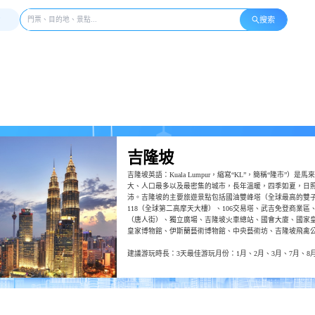
搜索
吉隆坡
吉隆坡英語：Kuala Lumpur，縮寫“KL”，簡稱“隆市”）是
大、人口最多以及最密集的城市，長年溫暖，四季如夏，日
沛。吉隆坡的主要旅遊景點包括國油雙峰塔（全球最高的雙
118（全球第二高摩天大樓）、106交易塔、武吉免登商業區
（唐人街）、獨立廣場、吉隆坡火車總站、國會大廈、國家
皇家博物館、伊斯蘭藝術博物館、中央藝術坊、吉隆坡飛禽
水族館、莎羅馬行人天橋、國家英雄紀念碑、占美清真寺、
建議游玩時長：3天
最佳游玩月份：1月、2月、3月、7月、8月
大寺院等。吉隆坡舉辦了許多文化節，例如大寶森節遊行。