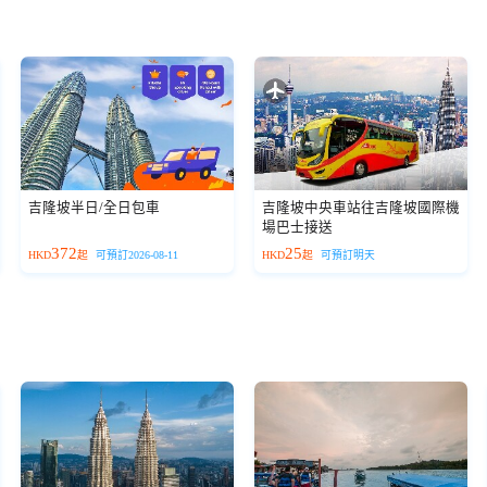
吉隆坡半日/全日包車
吉隆坡中央車站往吉隆坡國際機
場巴士接送
372
25
HKD
起
可預訂2026-08-11
HKD
起
可預訂明天