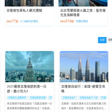
吉隆坡包車私人觀光體驗
瓜拉雪蘭莪螢火蟲之旅：藍色螢
光及海鮮晚餐
77
374
HKD
起
17:30前可訂明天
HKD
起
可預訂明天
全部
攻
瀏覽1
2025暑假吉隆坡超刺激一日
吉隆坡自由行：省錢+避雷全攻
遊，膽小勿入❗
略
略
吉隆坡石油雙峰塔
吉隆坡旅遊攻略
吉隆坡一日遊2025
吉隆坡自由行
吉隆坡自由行介紹
吉隆坡交
來吉隆坡不知道怎麼玩？這篇吉隆坡一日
吉隆坡，這座充滿多元文化與現代魅力的
遊攻略帶你體驗最獨特的玩法！全程高
城市，既是購物天堂，也是美食與文化體