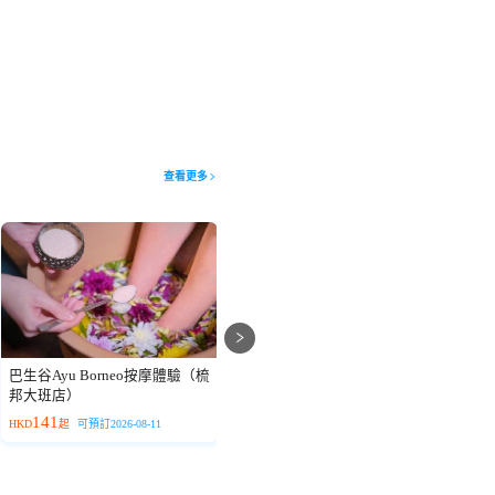
查看更多
巴生谷Ayu Borneo按摩體驗（梳
巴生谷Ayu Borneo按摩體驗(布
巴
邦大班店）
魯姆斯維爾購物中心店)
141
141
HKD
起
可預訂2026-08-11
HKD
起
可預訂2026-08-11
H