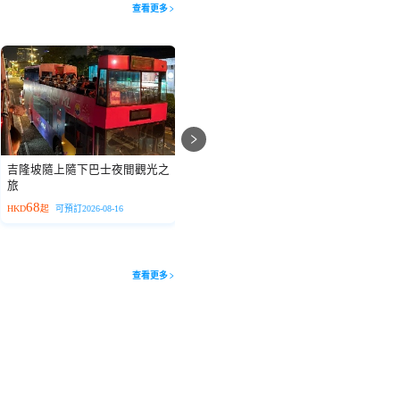
查看更多
吉隆坡隨上隨下巴士夜間觀光之
吉隆坡皇家雪蘭莪遊客中心錫器
旅
工作坊
68
132
HKD
起
可預訂2026-08-16
HKD
起
23:59前可訂明天
H
查看更多