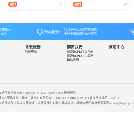
能，膽小慎入！
驗的寶藏地。想要在自由行中省錢又避
1
坑？以下攻略從交通、住宿、美食、購物
到必打卡景點，為你...
的供應商
7x12小時全天候專業服務
貼心服務
全放心
多種多樣的旅行貼心提示
售後服務
關於我們
幫助中心
收據申請
盼游HOPETRIP介紹
盼游HOPETRIP牌照
聯絡我們
本站所有資料均為 Copyright © 2025 Hopetrip.com 版權所有
技術&服務支持：盼游（香港）有限公司 HOPETRIP (HK) LIMITED 香港旅遊牌照：354122
本站部分圖文分享自互聯網，若發現侵犯到閣下版權權益，請聯絡我們客戶經理電郵service@hopetrip.co