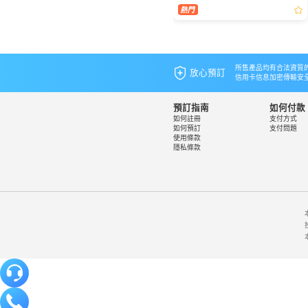
於來了！是不是已經在幻想下一次出遊
啦？😆不管是周末小旅行、家人團聚，還
是想來一場說走就走...
所售產品均有合法資質
放心預訂
信用卡信息加密傳輸安
預訂指南
如何付款
如何註冊
支付方式
如何預訂
支付問題
使用條款
隱私條款