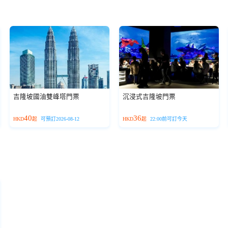
吉隆坡國油雙峰塔門票
沉浸式吉隆坡門票
40
36
HKD
起
可預訂2026-08-12
HKD
起
22:00前可訂今天