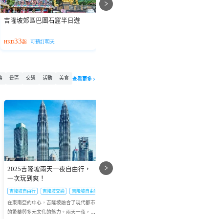
吉隆坡郊區巴圖石窟半日遊
吉隆坡文冬大象保育中心一日遊
（含餐點及接送）
33
264
HKD
起
可預訂明天
HKD
起
17:00前可訂明天
H
略
景區
交通
活動
美食
查看更多
2025吉隆坡兩天一夜自由行，
2025吉隆坡一日遊超詳細攻
一次玩到爽！
略，帶你玩轉魅力之城
通
吉隆坡自由行
吉隆坡交通
吉隆坡自由行攻略
吉隆坡塔
吉隆坡錯覺博物館
吉隆坡旅遊攻略
在東南亞的中心，吉隆坡融合了現代都市
在吉隆坡短暫停留一日，也能將這座城市
的繁華與多元文化的魅力。兩天一夜，足
的精華盡收眼底。今天就給大家分享一條