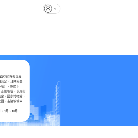
馬來西亞的首都與最
照充足，且降雨豐
子塔）、默迪卡
、吉隆坡塔、茨廠街
皇宮、國家博物館、
公園、吉隆坡城中城
樂聖嶺天後宮、佛教
、9月、10月