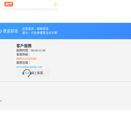
以讓你深度體驗這座城市的獨特韻味，從
充實又有趣的吉隆坡一日遊路線，早上探
地標建築到古老寺廟，從美食街的煙火氣
秘吉隆坡城中城水族館，中午沈浸在錯覺
到藝術街區的文藝...
博物館的奇妙世界...
品質更高、價格更低
便宜超值
積分、代金券優惠全年不斷
客戶服務
服務時間：08:00-21:00
客服熱線：
00852-21210200
服務信箱：
service@hopetrip.com
線上客服
m