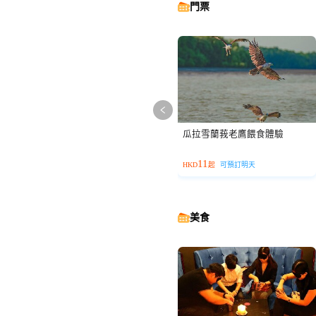
門票
瓜拉雪蘭莪老鷹餵食體驗
11
HKD
起
可預訂明天
美食