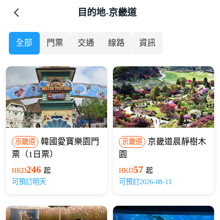
目的地-京畿道
全部
門票
交通
線路
資訊
韓國愛寶樂園門
京畿道晨靜樹木
京畿道
京畿道
票（1日票）
園
246
57
HKD
起
HKD
起
可預訂明天
可預訂2026-08-11