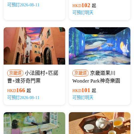
物主題公園門票
102
可預訂2026-08-11
HKD
起
可預訂明天
小法國村+匹諾
京畿道果川
京畿道
京畿道
曹+達芬奇門票
Wonder Park神奇樂園
166
101
HKD
起
HKD
起
可預訂2026-08-11
可預訂明天