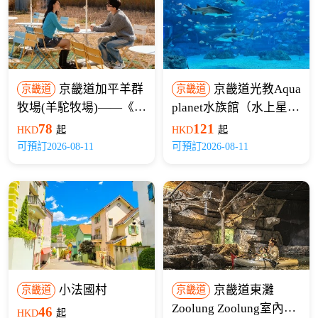
京畿道加平羊群
京畿道光教Aqua
京畿道
京畿道
牧場(羊駝牧場)——《滴
planet水族館（水上星
滴叭叭》打卡地
球）
78
121
HKD
起
HKD
起
可預訂2026-08-11
可預訂2026-08-11
小法國村
京畿道東灘
京畿道
京畿道
Zoolung Zoolung室內動
46
HKD
起